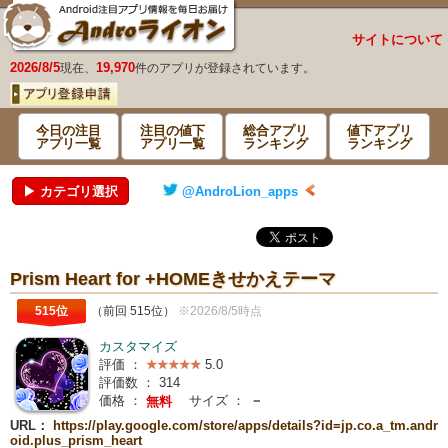
サイトについて
2026/8/5
19,970
現在、
件のアプリが登録されています。
今日の注目
注目の値下
総合アプリ
値下アプリ
アプリ一覧
アプリ一覧
ランキング
ランキング
▶ カテゴリ選択
@AndroLion_apps
Prism Heart for +HOMEきせかえテーマ
515位
（前回 515位）
※2026/8/5時点
カスタマイズ
評価 ：
5.0
評価数 ：
314
価格 ：
サイズ ：
－
無料
URL：
https://play.google.com/store/apps/details?id=jp.co.a_tm.andr
oid.plus_prism_heart