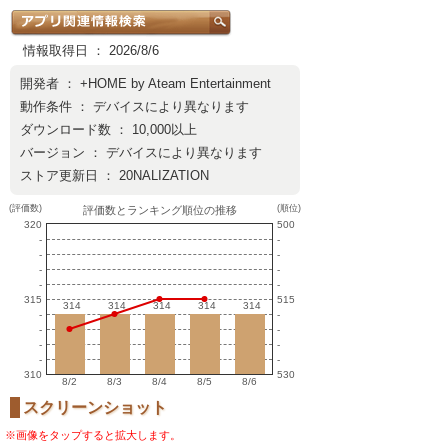
情報取得日 ： 2026/8/6
開発者 ：
+HOME by Ateam Entertainment
動作条件 ： デバイスにより異なります
ダウンロード数 ： 10,000以上
バージョン ： デバイスにより異なります
ストア更新日 ： 20NALIZATION
(評価数)
(順位)
評価数とランキング順位の推移
320
500
-
-
-
-
-
-
-
-
315
515
314
314
314
314
314
314
314
314
314
314
-
-
-
-
-
-
-
-
310
530
8/2
8/3
8/4
8/5
8/6
スクリーンショット
※画像をタップすると拡大します。