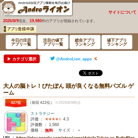
サイトについて
2026/8/9
19,980
現在、
件のアプリが登録されています。
今日の注目
注目の値下
総合アプリ
値下アプリ
アプリ一覧
アプリ一覧
ランキング
ランキング
▶ カテゴリ選択
@AndroLion_apps
大人の脳トレ！ぴたぽん 頭が良くなる無料パズル ゲ
ーム
427位
（前回 422位）
※2026/8/9時点
ストラテジー
評価 ：
4.3
評価数 ：
1,560
価格 ：
サイズ ：
－
無料
URL：
https://play.google.com/store/apps/details?id=jp.co.PutInBloc