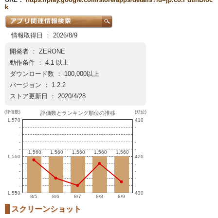
k
情報取得日 ： 2026/8/9
開発者 ：
ZERONE
動作条件 ： 4.1 以上
ダウンロード数 ： 100,000以上
バージョン ： 1.2.2
ストア更新日 ： 2020/4/28
(評価数)
(順位)
評価数とランキング順位の推移
1,570
410
-
-
-
-
-
-
-
-
1,560
1,560
1,560
1,560
1,560
1,560
1,560
1,560
1,560
1,560
1,560
420
-
-
-
-
-
-
-
-
1,550
430
8/5
8/6
8/7
8/8
8/9
スクリーンショット