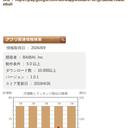
etball
情報取得日 ： 2026/8/9
開発者 ：
BAIBAI, Inc.
動作条件 ： 5.0 以上
ダウンロード数 ： 10,000以上
バージョン ： 1.0.1
ストア更新日 ： 2019/4/26
(評価数)
(順位)
評価数とランキング順位の推移
80
110
-
-
78
78
78
78
78
78
78
78
78
78
-
-
-
-
-
-
75
120
-
-
-
-