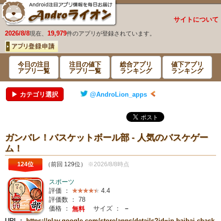
サイトについて
2026/8/8
19,979
現在、
件のアプリが登録されています。
今日の注目
注目の値下
総合アプリ
値下アプリ
アプリ一覧
アプリ一覧
ランキング
ランキング
▶ カテゴリ選択
@AndroLion_apps
ガンバレ！バスケットボール部 - 人気のバスケゲー
ム！
124位
（前回 129位）
※2026/8/8時点
スポーツ
評価 ：
4.4
評価数 ：
78
価格 ：
サイズ ：
－
無料
URL：
https://play.google.com/store/apps/details?id=jp.baibai.cbask