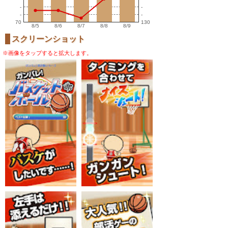
-
-
-
-
70
130
8/5
8/6
8/7
8/8
8/9
スクリーンショット
※画像をタップすると拡大します。