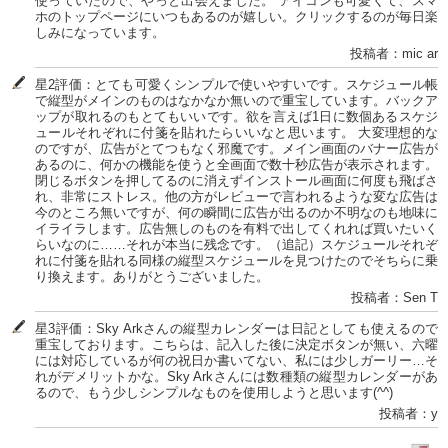
使っていたので、やっと出会えました。 アイコンも可愛くて、スマ
ホのトップページにいつもあるのが嬉しい。クリックするのが毎日楽
しみになっています。
投稿者：mic ar
星2評価：とても可愛くシンプルで使いやすいです。スケジュール帳
で縦型がメインのものはなかなか無いので重宝しています。バックア
ップが取れるのもとてもいいです。欲を言えば1日に数個あるスケジ
ュールそれぞれに付箋を貼れたらいいなと思います。 大変理想的な
のですが、広告がとてつもなく邪魔です。メイン画面のバナー広告が
あるのに、何かの機能を使うと全画面で数十秒広告が表示されます。
閉じるボタンを押してるのに消えずインストール画面に何度も飛ばさ
れ、非常にストレス。他の方がレビューで言われるような変な広告は
今のところ無いですが、何の瞬間に広告が出るのか不明なのも地味に
イライラします。広告無しのものを有料で出してくれれば買いたいく
らいなのに……それが本当に残念です。（追記）スケジュールそれぞ
れに付箋を貼れる同様の縦型スケジュールを見つけたのでそちらに乗
り換えます。ありがとうございました。
投稿者：Sen T
星3評価：Sky Arkさんの縦型カレンダーは日記としても使えるので
重宝しております。こちらは、記入した後に決定ボタンが無い、六曜
には対応しているが何の祝日か書いてない、私には少しガーリー…そ
れがデメリットかな。Sky Arkさんには数種類の縦型カレンダーがあ
るので、もう少しシンプルなものを使用しようと思います(^^)
投稿者：y