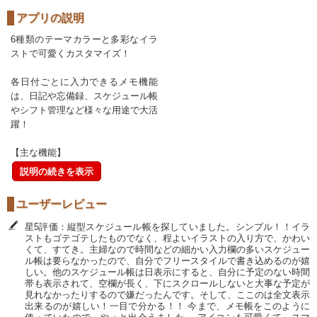
アプリの説明
6種類のテーマカラーと多彩なイラ
ストで可愛くカスタマイズ！
各日付ごとに入力できるメモ機能
は、日記や忘備録、スケジュール帳
やシフト管理など様々な用途で大活
躍！
【主な機能】
説明の続きを表示
ユーザーレビュー
星5評価：縦型スケジュール帳を探していました。シンプル！！イラ
ストもゴテゴテしたものでなく、程よいイラストの入り方で、かわい
くて、すてき。主婦なので時間などの細かい入力欄の多いスケジュー
ル帳は要らなかったので、自分でフリースタイルで書き込めるのが嬉
しい。他のスケジュール帳は日表示にすると、自分に予定のない時間
帯も表示されて、空欄が長く、下にスクロールしないと大事な予定が
見れなかったりするので嫌だったんです。そして、ここのは全文表示
出来るのが嬉しい！一目で分かる！！ 今まで、メモ帳をこのように