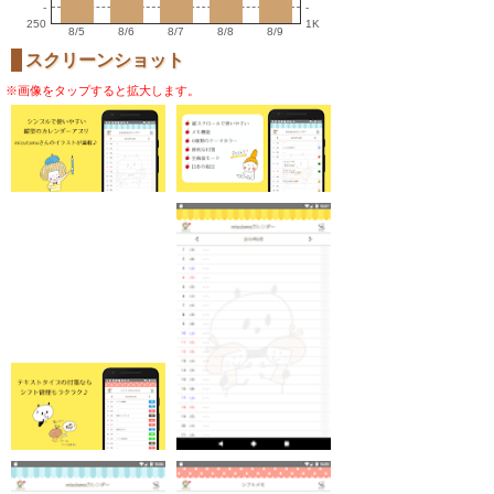
-
-
250
1K
8/5
8/6
8/7
8/8
8/9
スクリーンショット
※画像をタップすると拡大します。