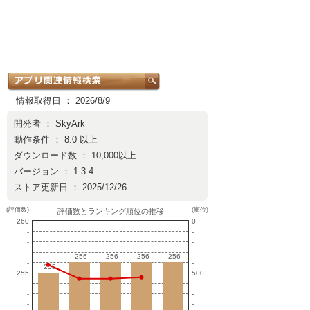
情報取得日 ： 2026/8/9
開発者 ：
SkyArk
動作条件 ： 8.0 以上
ダウンロード数 ： 10,000以上
バージョン ： 1.3.4
ストア更新日 ： 2025/12/26
(評価数)
(順位)
評価数とランキング順位の推移
260
0
-
-
-
-
-
-
256
256
256
256
256
256
256
256
-
-
255
255
255
500
-
-
-
-
-
-