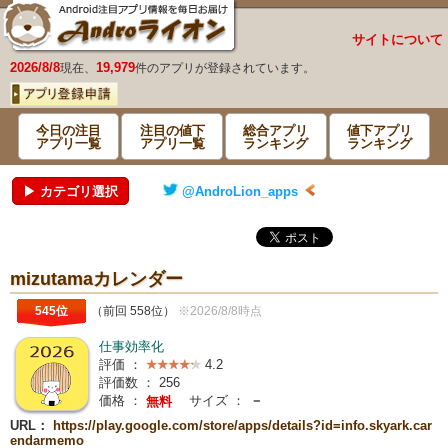
サイトについて
2026/8/8
19,979
現在、
件のアプリが登録されています。
今日の注目
注目の値下
総合アプリ
値下アプリ
アプリ一覧
アプリ一覧
ランキング
ランキング
▶ カテゴリ選択
@AndroLion_apps
mizutamaカレンダー
545位
（前回 558位）
※2026/8/8時点
仕事効率化
評価 ：
4.2
評価数 ：
256
価格 ：
サイズ ：
－
無料
URL：
https://play.google.com/store/apps/details?id=info.skyark.car
endarmemo