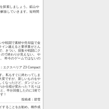
を探索しましょう。鉱山や
つ解放していきます。短時間
ハシや戦闘で素材や売却益で金
ライン越えると要求量がとん
で、きつい。採集や戦闘にク
ので終わりが見えない。 や
。 昨今のゲームではないの
：エクスペリア Z3 Compact
す。私もすぐに終わってしま
大変ですが、新しいものをや
しくなったけど、ダンジョン
れか仕様が変わった？元々は
時と、半分回復したのに1発で
です！
投稿者：碧雪
イすることをお勧め。橋作成