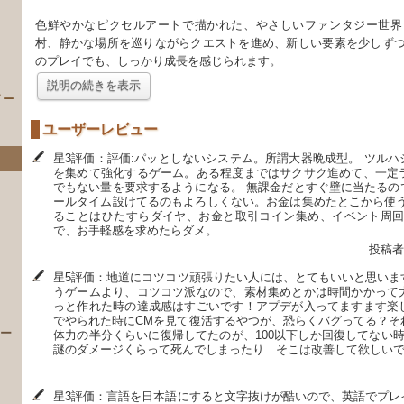
色鮮やかなピクセルアートで描かれた、やさしいファンタジー世界
村、静かな場所を巡りながらクエストを進め、新しい要素を少しず
のプレイでも、しっかり成長を感じられます。
説明の続きを表示
イー
ユーザーレビュー
星3評価：評価:パッとしないシステム。所謂大器晩成型。 ツル
を集めて強化するゲーム。ある程度まではサクサク進めて、一定
でもない量を要求するようになる。 無課金だとすぐ壁に当たるの
ールタイム設けてるのもよろしくない。お金は集めたとこから使う
ることはひたすらダイヤ、お金と取引コイン集め、イベント周回
で、お手軽感を求めたらダメ。
投稿者
）
星5評価：地道にコツコツ頑張りたい人には、とてもいいと思いま
うゲームより、コツコツ派なので、素材集めとかは時間かかって
っと作れた時の達成感はすごいです！アプデが入ってますます楽
でやられた時にCMを見て復活するやつが、恐らくバグってる？そ
 ー
体力の半分くらいに復帰してたのが、100以下しか回復してない
謎のダメージくらって死んでしまったり…そこは改善して欲しい
星3評価：言語を日本語にすると文字抜けが酷いので、英語でプレ