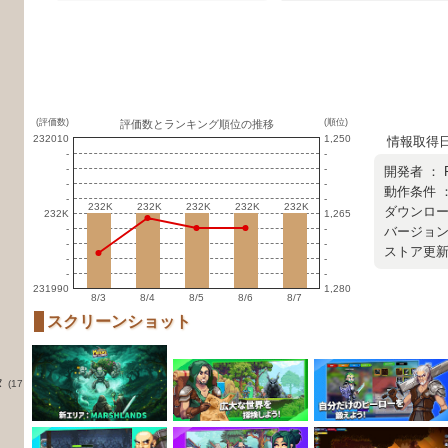
(評価数)
(順位)
評価数とランキング順位の推移
232010
1,250
情報取得日 ：
-
-
-
-
開発者 ：
-
-
動作条件 ： 
-
-
232K
232K
232K
232K
232K
232K
232K
232K
232K
232K
ダウンロード
232K
1,265
-
-
バージョン ：
-
-
ストア更新日 
-
-
-
-
231990
1,280
8/3
8/4
8/5
8/6
8/7
スクリーンショット
タ
(17