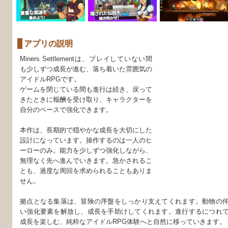
アプリの説明
Miners Settlementは、プレイしていない間
も少しずつ成長が進む、落ち着いた雰囲気の
アイドルRPGです。
ゲームを閉じている間も進行は続き、戻って
きたときに報酬を受け取り、キャラクターを
自分のペースで強化できます。
本作は、長期的で穏やかな成長を大切にした
設計になっています。操作するのは一人のヒ
ーローのみ。能力を少しずつ強化しながら、
無理なく先へ進んでいきます。急かされるこ
とも、過度な周回を求められることもありま
せん。
拠点となる集落は、冒険の序盤をしっかり支えてくれます。動物の
い強化要素を解放し、成長を手助けしてくれます。進行するにつれ
成長を楽しむ、純粋なアイドルRPG体験へと自然に移っていきます。