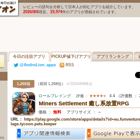
レビューの語句を分析して日本人が好むアプリを紹介しています。
2026/8/6
19,974
現在、
件のアプリが登録されています。
今日の注目アプリ
PICKUP値下げアプリ
アプリランキング
@AndroLion_apps
RSS
1,268位
（前回 1,268位）
※2026/8/6時点
ロールプレイング
4.4
（評価数 ：
評価 ：
Miners Settlement 癒し系放置RPG
価格 ：
無料
アプリサイズ ：
－
URL：
https://play.google.com/store/apps/details?id=eu.funventure
lage.tycoon.pets.keeper
84)