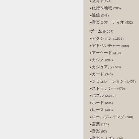
▸教育
(1,174)
▸旅行＆地域
(285)
▸通信
(248)
▸音楽＆オーディオ
(552)
ゲーム
(9,697)
▸アクション
(1,577)
▸アドベンチャー
(600)
▸アーケード
(319)
▸カジノ
(292)
▸カジュアル
(743)
▸カード
(340)
▸シミュレーション
(1,457)
▸ストラテジー
(470)
▸パズル
(2,089)
▸ボード
(295)
▸レース
(483)
▸ロールプレイング
(790)
▸言葉
(126)
▸音楽
(92)
▸音楽＆リズム
(24)