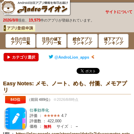
サイトについて
2026/8/8
19,979
現在、
件のアプリが登録されています。
今日の注目
注目の値下
総合アプリ
値下アプリ
アプリ一覧
アプリ一覧
ランキング
ランキング
▶ カテゴリ選択
@AndroLion_apps
Easy Notes: メモ、ノート、めも、付箋、メモアプ
リ
843位
（前回 489位）
※2026/8/8時点
仕事効率化
評価 ：
4.7
評価数 ：
422,000
価格 ：
サイズ ：
－
無料
URL：
https://play.google.com/store/apps/details?id=easynotes.note