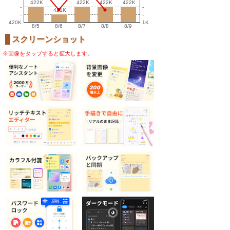
422K
422K
422K
422K
422K
422K
422K
422K
-
-
421K
421K
-
-
420K
1K
8/5
8/6
8/7
8/8
8/9
スクリーンショット
※画像をタップすると拡大します。