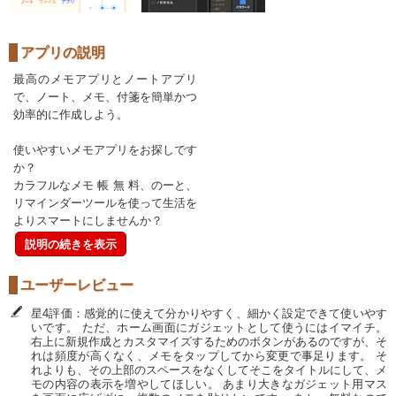
アプリの説明
最高のメモアプリとノートアプリ
で、ノート、メモ、付箋を簡単かつ
効率的に作成しよう。
使いやすいメモアプリをお探しです
か？
カラフルなメモ 帳 無 料、のーと、
リマインダーツールを使って生活を
よりスマートにしませんか？
説明の続きを表示
ユーザーレビュー
星4評価：感覚的に使えて分かりやすく、細かく設定できて使いやす
いです。 ただ、ホーム画面にガジェットとして使うにはイマイチ。
右上に新規作成とカスタマイズするためのボタンがあるのですが、そ
れは頻度が高くなく、メモをタップしてから変更で事足ります。 そ
れよりも、その上部のスペースをなくしてそこをタイトルにして、メ
モの内容の表示を増やしてほしい。 あまり大きなガジェット用マス