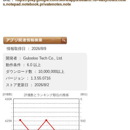
s.notepad.notebook.privatenotes.note
情報取得日 ： 2026/8/9
開発者 ：
Gulooloo Tech Co., Ltd.
動作条件 ： 6.0 以上
ダウンロード数 ： 10,000,000以上
バージョン ： 1.3.55.0716
ストア更新日 ： 2026/8/2
(評価数)
(順位)
評価数とランキング順位の推移
430K
0
-
-
-
-
-
-
-
-
425K
500
-
-
-
-