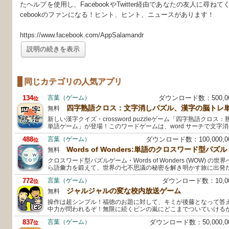
たヘルプを使用し、FacebookやTwitter経由であなたの友人に尋ねて
cebookのファンになる！ヒント、ヒント、ニュースがあります！
https://www.facebook.com/AppSalamandr
説明の続きを表示
同じカテゴリの人気アプリ
134
言葉（ゲーム）
ダウンロード数：500,
位
四字熟語クロス：文字消しパズル、漢字の脳トレ
無料
新しい漢字クイズ・crossword puzzleゲーム「四字熟語クロ
単語ゲーム」が登場！このワードゲームは、word サーチで文字
488
言葉（ゲーム）
ダウンロード数：100,000,
位
Words of Wonders:単語のクロスワード型パズル
無料
クロスワード型パズルゲーム・Words of Wonders (WOW) 
ら語彙力を鍛えて、世界の七不思議の秘密を解き明かす旅に出発
772
言葉（ゲーム）
ダウンロード数：10,
位
ジャルジャルの変な校内放送ゲーム
無料
操作は超シンプル！福徳のお題に対して、キミが後藤となって答
中力が問われるぞ！無限に続くピンの嵐にどこまでついていける
837
言葉（ゲーム）
ダウンロード数：50,000,
位