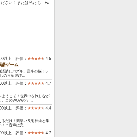
ください！または私たち - Fa
000以上 評価：
4.5
単語ゲーム
ス：熟語消しパズル、漢字の脳トレ
消しの言葉遊び…
000以上 評価：
4.7
の世界へようこそ！世界中を旅しなが
だ。このWOWのゲ…
000以上 評価：
4.4
えるだけ！素早い反射神経と集
か！？音声は完…
000以上 評価：
4.7