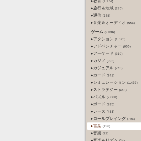
▸教育
(1,174)
▸旅行＆地域
(285)
▸通信
(248)
▸音楽＆オーディオ
(554)
ゲーム
(9,696)
▸アクション
(1,575)
▸アドベンチャー
(600)
▸アーケード
(319)
▸カジノ
(292)
▸カジュアル
(743)
▸カード
(341)
▸シミュレーション
(1,456)
▸ストラテジー
(468)
▸パズル
(2,088)
▸ボード
(295)
▸レース
(483)
▸ロールプレイング
(794)
▸言葉
(126)
▸音楽
(92)
▸音楽＆リズム
(24)