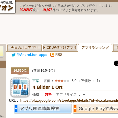
レビューの語句を分析して日本人が好むアプリを紹介しています。
2026/8/7
19,978
現在、
件のアプリが登録されています。
今日の注目アプリ
PICKUP値下げアプリ
アプリランキング
@AndroLion_apps
RSS
16,560位
（前回 16,541位）
言葉
3.0
（評価数 ：
1
）
評価 ：
4 Bilder 1 Ort
価格 ：
無料
アプリサイズ ：
－
URL：
https://play.google.com/store/apps/details?id=de.salamandr.
84)