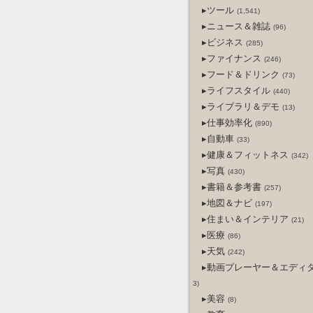
▸ツール
(1,541)
▸ニュース＆雑誌
(96)
▸ビジネス
(285)
▸ファイナンス
(246)
▸フード＆ドリンク
(73)
▸ライフスタイル
(440)
▸ライブラリ＆デモ
(13)
▸仕事効率化
(890)
▸自動車
(33)
▸健康＆フィットネス
(342)
▸写真
(430)
▸書籍＆参考書
(257)
▸地図＆ナビ
(197)
▸住まい＆インテリア
(21)
▸医療
(86)
▸天気
(242)
▸動画プレーヤー＆エディ
3)
▸美容
(8)