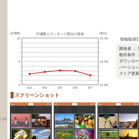
(評価数)
(順位)
評価数とランキング順位の推移
10
16.4K
情報取得日 ：
-
-
-
-
開発者 ：
-
-
動作条件 ：
-
-
ダウンロード
5
16.5K
-
-
バージョン 
-
-
ストア更新日 
-
-
-
-
0
16.6K
8/3
8/4
8/5
8/6
8/7
スクリーンショット
タ
(17