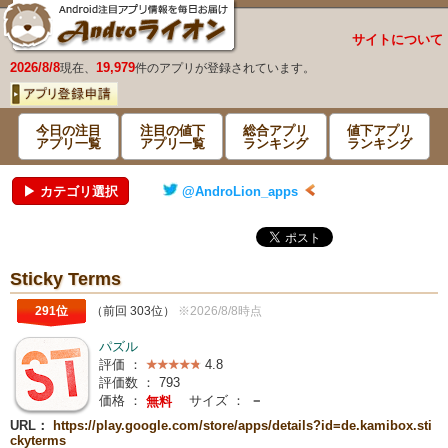
サイトについて
2026/8/8
19,979
現在、
件のアプリが登録されています。
今日の注目
注目の値下
総合アプリ
値下アプリ
アプリ一覧
アプリ一覧
ランキング
ランキング
▶ カテゴリ選択
@AndroLion_apps
Sticky Terms
291位
（前回 303位）
※2026/8/8時点
パズル
評価 ：
4.8
評価数 ：
793
価格 ：
サイズ ：
－
無料
URL：
https://play.google.com/store/apps/details?id=de.kamibox.sti
ckyterms