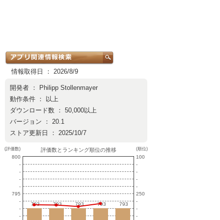
情報取得日 ： 2026/8/9
開発者 ：
Philipp Stollenmayer
動作条件 ： 以上
ダウンロード数 ： 50,000以上
バージョン ： 20.1
ストア更新日 ： 2025/10/7
(評価数)
(順位)
評価数とランキング順位の推移
800
100
-
-
-
-
-
-
-
-
795
250
-
-
793
793
793
793
793
793
793
793
793
793
-
-
-
-