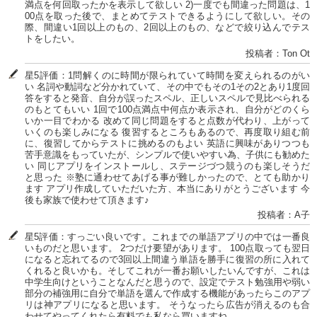
満点を何回取ったかを表示して欲しい 2)一度でも間違った問題は、1
00点を取った後で、まとめてテストできるようにして欲しい。その
際、間違い1回以上のもの、2回以上のもの、などで絞り込んでテス
トをしたい。
投稿者：Ton Ot
星5評価：1問解くのに時間が限られていて時間を変えられるのがい
い 名詞や動詞など分かれていて、その中でもその1その2とあり1度回
答をすると発音、自分が誤ったスペル、正しいスペルで見比べられる
のもとてもいい 1回で100点満点中何点か表示され、自分がどのくら
いか一目でわかる 改めて同じ問題をすると点数が代わり、上がって
いくのも楽しみになる 復習するところもあるので、再度取り組む前
に、復習してからテストに挑めるのもよい 英語に興味がありつつも
苦手意識をもっていたが、シンプルで使いやすい為、子供にも勧めた
い 同じアプリをインストールし、ステージづつ競うのも楽しそうだ
と思った ※塾に通わせてあげる事が難しかったので、とても助かり
ます アプリ作成していただいた方、本当にありがとうございます 今
後も家族で使わせて頂きます♪
投稿者：A子
星5評価：すっごい良いです。これまでの単語アプリの中では一番良
いものだと思います。 2つだけ要望があります。 100点取っても翌日
になると忘れてるので3回以上間違う単語を勝手に復習の所に入れて
くれると良いかも。そしてこれが一番お願いしたいんですが、これは
中学生向けということなんだと思うので、設定でテスト勉強用や弱い
部分の補強用に自分で単語を選んで作成する機能があったらこのアプ
リは神アプリになると思います。 そうなったら広告が消えるのも合
わせてやってくれたら有料でも私なら買いますね。