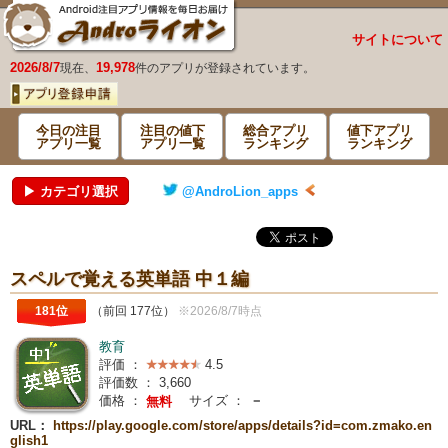
サイトについて
2026/8/7
19,978
現在、
件のアプリが登録されています。
今日の注目
注目の値下
総合アプリ
値下アプリ
アプリ一覧
アプリ一覧
ランキング
ランキング
▶ カテゴリ選択
@AndroLion_apps
スペルで覚える英単語 中１編
181位
（前回 177位）
※2026/8/7時点
教育
評価 ：
4.5
評価数 ：
3,660
価格 ：
サイズ ：
－
無料
URL：
https://play.google.com/store/apps/details?id=com.zmako.en
glish1