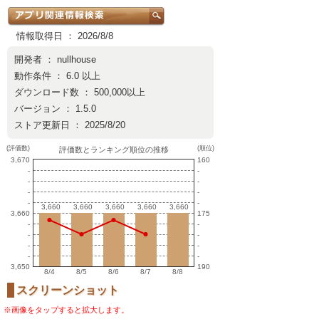
情報取得日 ： 2026/8/8
開発者 ：
nullhouse
動作条件 ： 6.0 以上
ダウンロード数 ： 500,000以上
バージョン ： 1.5.0
ストア更新日 ： 2025/8/20
(評価数)
(順位)
評価数とランキング順位の推移
3,670
160
-
-
-
-
-
-
-
-
3,660
3,660
3,660
3,660
3,660
3,660
3,660
3,660
3,660
3,660
3,660
175
-
-
-
-
-
-
-
-
3,650
190
8/4
8/5
8/6
8/7
8/8
スクリーンショット
※画像をタップすると拡大します。