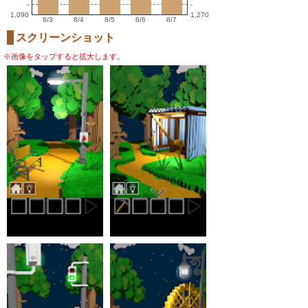
-
-
1,090
1,270
8/3
8/4
8/5
8/6
8/7
スクリーンショット
※画像をタップすると拡大します。