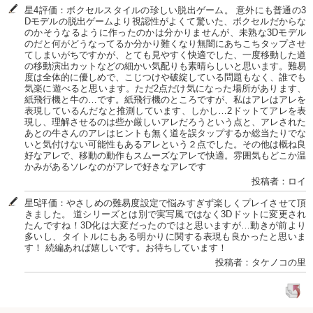
星4評価：ボクセルスタイルの珍しい脱出ゲーム。 意外にも普通の3
Dモデルの脱出ゲームより視認性がよくて驚いた、ボクセルだからな
のかそうなるように作ったのかは分かりませんが、未熟な3Dモデル
のだと何がどうなってるか分かり難くなり無闇にあちこちタップさせ
てしまいがちですかが、とても見やすく快適でした、一度移動した道
の移動演出カットなどの細かい気配りも素晴らしいと思います。難易
度は全体的に優しめで、こじつけや破綻している問題もなく、誰でも
気楽に遊べると思います。ただ2点だけ気になった場所があります、
紙飛行機と牛の…です。紙飛行機のところですが、私はアレはアレを
表現しているんだなと推測しています、しかし…2ドットてアレを表
現し、理解させるのは些か厳しいアレだろうという点と、アレされた
あとの牛さんのアレはヒントも無く道を誤タップするか総当たりでな
いと気付けない可能性もあるアレという２点でした。その他は概ね良
好なアレで、移動の動作もスムーズなアレで快適。雰囲気もどこか温
かみがあるソレなのがアレで好きなアレです
投稿者：ロイ
星5評価：やさしめの難易度設定で悩みすぎず楽しくプレイさせて頂
きました。 道シリーズとは別で実写風ではなく3Dドットに変更され
たんですね！3D化は大変だったのではと思いますが…動きが前より
多いし、タイトルにもある明かりに関する表現も良かったと思いま
す！ 続編あれば嬉しいです。お待ちしています！
投稿者：タケノコの里