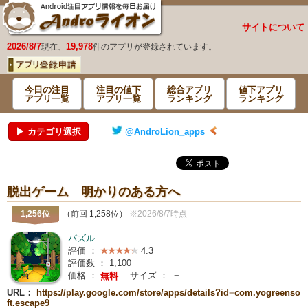
サイトについて
2026/8/7
19,978
現在、
件のアプリが登録されています。
今日の注目
注目の値下
総合アプリ
値下アプリ
アプリ一覧
アプリ一覧
ランキング
ランキング
▶ カテゴリ選択
@AndroLion_apps
脱出ゲーム 明かりのある方へ
1,256位
（前回 1,258位）
※2026/8/7時点
パズル
評価 ：
4.3
評価数 ：
1,100
価格 ：
サイズ ：
－
無料
URL：
https://play.google.com/store/apps/details?id=com.yogreenso
ft.escape9