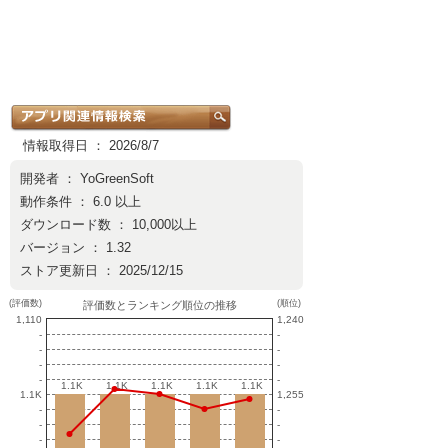
情報取得日 ： 2026/8/7
開発者 ：
YoGreenSoft
動作条件 ： 6.0 以上
ダウンロード数 ： 10,000以上
バージョン ： 1.32
ストア更新日 ： 2025/12/15
(評価数)
(順位)
評価数とランキング順位の推移
1,110
1,240
-
-
-
-
-
-
-
-
1.1K
1.1K
1.1K
1.1K
1.1K
1.1K
1.1K
1.1K
1.1K
1.1K
1.1K
1,255
-
-
-
-
-
-