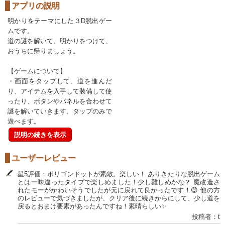
アプリの説明
明かりをテーマにした３D脱出ゲー
ムです。
道の謎を解いて、明かりをつけて、
おうちに帰りましょう。
【ゲームについて】
・画面をタップして、道を進んだ
り、アイテムを入手して装備して使
ったり、ボタンやパネルを合わせて
謎を解いていきます。タップのみで
遊べます。
説明の続きを表示
ユーザーレビュー
星5評価：ポリゴンドットが素敵。楽しい！ ありきたりな脱出ゲーム
とは一味違ったタイプで楽しめました！少し難しめかな？ 魔改造さ
れたモーがかわいそうでしたが元に戻れて良かったです！😊 他の方
のレビューで気づきましたが、クリア後に続きからにして、少し道を
戻るとおまけ要素があったんですね！素晴らしい✨
投稿者：t