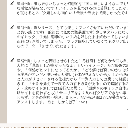
星5評価：誰も居ないちょっと幻想的な世界…寂しいような…でも
な感覚が堪らないです！アイテムを見つけるのに苦戦しましたが
が開けるとスゴク嬉しいし面白い！最後の最後まで楽しかったです❣
星4評価：道シリーズ、とても楽しくプレイさせていただいていま
ど良い感じです(一般的には低めの難易度です) 少しネタバレにな
のギミック、手元に消印のない手紙を残したまま終わってしまいま
正解に行き着いてしまった。 フラグ回収していなくてもクリア出来
なので、☆－1させていただきます。
星3評価：ちょっと苦戦させられたところは有れど何とか今回も自
人的に「見落としが多かったなぁ」というイメージ。ただ終盤の
や、「何処がヒントになってるのか」「どう解けば良いのか」は
る場所がアレだと凄い分かり難い(全体が見えないから)。しかも
と入力がリセットされる仕様だから「一列入力しては戻って確認
きず、「全部を覚えて一度で入力する必要がある」ので暗記するの
え・攻略サイト無しでは)苦行だと思う。「謎解きのギミック自体
略サイトを使わずとも)「全エリアをよく見ればクリアできない事
わらず、オチの意味不明さ。まぁ～、だから評価は☆3が妥当かな
アンストします。では、しからば(*｀･ω･)ゞ