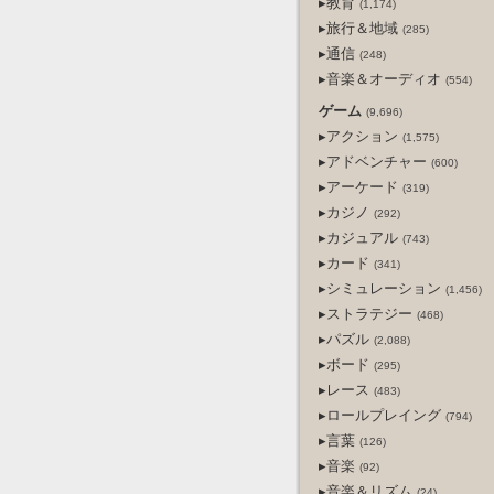
▸教育
(1,174)
▸旅行＆地域
(285)
▸通信
(248)
▸音楽＆オーディオ
(554)
ゲーム
(9,696)
▸アクション
(1,575)
▸アドベンチャー
(600)
▸アーケード
(319)
▸カジノ
(292)
▸カジュアル
(743)
▸カード
(341)
▸シミュレーション
(1,456)
▸ストラテジー
(468)
▸パズル
(2,088)
▸ボード
(295)
▸レース
(483)
▸ロールプレイング
(794)
▸言葉
(126)
▸音楽
(92)
▸音楽＆リズム
(24)