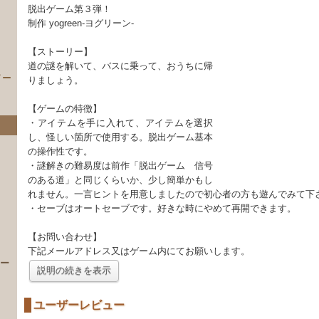
脱出ゲーム第３弾！
制作 yogreen-ヨグリーン-
【ストーリー】
道の謎を解いて、バスに乗って、おうちに帰
イー
りましょう。
【ゲームの特徴】
・アイテムを手に入れて、アイテムを選択
し、怪しい箇所で使用する。脱出ゲーム基本
の操作性です。
・謎解きの難易度は前作「脱出ゲーム 信号
のある道」と同じくらいか、少し簡単かもし
れません。一言ヒントを用意しましたので初心者の方も遊んでみて下
・セーブはオートセーブです。好きな時にやめて再開できます。
）
【お問い合わせ】
下記メールアドレス又はゲーム内にてお願いします。
 ー
説明の続きを表示
ユーザーレビュー