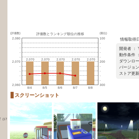
(評価数)
(順位)
評価数とランキング順位の推移
2,080
100
情報取得日 ：
-
-
-
-
開発者 ：
-
-
動作条件 ：
-
-
2,070
2,070
2,070
2,070
2,070
2,070
2,070
2,070
2,070
2,070
ダウンロード
2,070
200
-
-
バージョン 
-
-
ストア更新日 
-
-
-
-
2,060
300
8/4
8/5
8/6
8/7
8/8
スクリーンショット
タ
(17