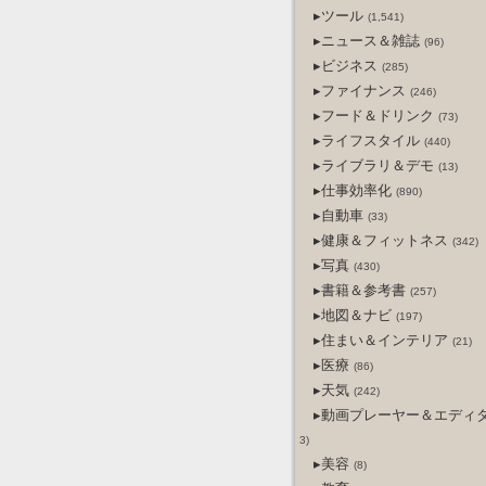
▸ツール
(1,541)
▸ニュース＆雑誌
(96)
▸ビジネス
(285)
▸ファイナンス
(246)
▸フード＆ドリンク
(73)
▸ライフスタイル
(440)
▸ライブラリ＆デモ
(13)
▸仕事効率化
(890)
▸自動車
(33)
▸健康＆フィットネス
(342)
▸写真
(430)
▸書籍＆参考書
(257)
▸地図＆ナビ
(197)
▸住まい＆インテリア
(21)
▸医療
(86)
▸天気
(242)
▸動画プレーヤー＆エディ
3)
▸美容
(8)