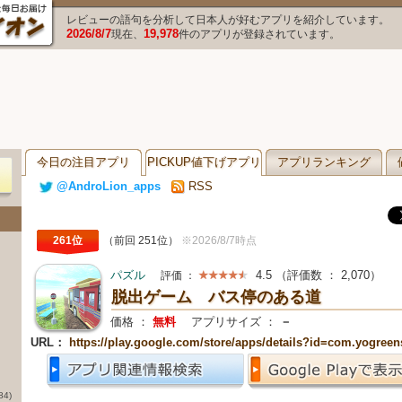
レビューの語句を分析して日本人が好むアプリを紹介しています。
2026/8/7
19,978
現在、
件のアプリが登録されています。
今日の注目アプリ
PICKUP値下げアプリ
アプリランキング
@AndroLion_apps
RSS
261位
（前回 251位）
※2026/8/7時点
パズル
4.5
（評価数 ：
2,070
）
評価 ：
脱出ゲーム バス停のある道
価格 ：
無料
アプリサイズ ：
－
URL：
https://play.google.com/store/apps/details?id=com.yogreen
84)