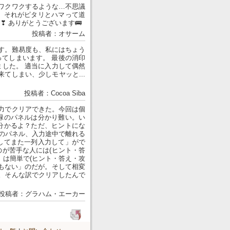
ワクワクするような…不思議
、それがピタリとハマって道
 ありがとうございます🚌
投稿者：オサーム
す。難易度も、私にはちょう
ってしまいます。 最後の消印
した。 適当に入力して偶然
てしまい、少しモヤッと...
投稿者：Cocoa Siba
力でクリアできた。今回は個
緑のパネルは分かり難い。い
分かるよ？ただ、ヒントにな
あのパネル、入力途中で離れる
してまた一列入力して」がで
が苦手な人には(ヒント・答
」は簡単で(ヒント・答え・攻
もない」のだが。そして相変
。そんな訳でクリアしたんで
投稿者：グラハム・エーカー