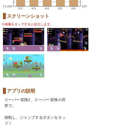
-
-
73,490
520
8/2
8/3
8/4
8/5
8/6
スクリーンショット
※画像をタップすると拡大します。
アプリの説明
スーパー冒険2、スーパー冒険の世
界で。
移動し、ジャンプするボタンをタッ
プ！