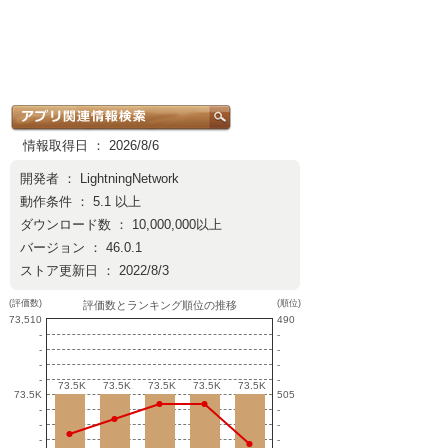
情報取得日 ： 2026/8/6
開発者 ：
LightningNetwork
動作条件 ： 5.1 以上
ダウンロード数 ： 10,000,000以上
バージョン ： 46.0.1
ストア更新日 ： 2022/8/3
(評価数)
(順位)
評価数とランキング順位の推移
73,510
490
-
-
-
-
-
-
-
-
73.5K
73.5K
73.5K
73.5K
73.5K
73.5K
73.5K
73.5K
73.5K
73.5K
73.5K
505
-
-
-
-
-
-