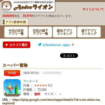
サイトについて
2026/8/6
19,974
現在、
件のアプリが登録されています。
今日の注目
注目の値下
総合アプリ
値下アプリ
アプリ一覧
アプリ一覧
ランキング
ランキング
▶ カテゴリ選択
@AndroLion_apps
スーパー冒険
515位
（前回 507位）
※2026/8/6時点
アーケード
評価 ：
5.0
評価数 ：
73,500
価格 ：
サイズ ：
－
無料
URL：
https://play.google.com/store/apps/details?id=com.wlwx.ma_
explore2