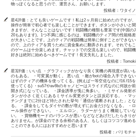
物っぽくなると思うので、運営さん、お願いします。
投稿者：ワタイノ
星4評価：とても良いゲームです！私は2ヶ月前に始めたのですが、
操作が簡単で初心者でも楽しむことができます。ボタンが小さいと聞
きますが、そんなことはないです！戦闘機の種類も豊富です(中国のJ
20もあります)。1つ不満に感じるのは、戦闘機のティア間の性能格差
が大きいことです。上のティアの戦闘機は簡単に倒すことができない
ので、上のティアを買うために資金集めに翻弄されます。それでもこ
のゲームは十分楽しめます。チャットでの交流も楽しいので、戦闘機
好きは絶対に始めるべきゲー厶です！長文失礼しました。
投稿者：Tomoki
星3評価：いい点 ・グラフィックがかなり良く実機の再現度が高いも
のもある。 ・可変翼が動く。 悪い点 ・敵がbotの場合入手できない
はずのティアの機体を使ってくる。(例えば一等空佐なのにf16.f15を
使ってくる) ・su57やav8bのキャノピーはスライド式なのに何故か前
開き式になっている。 ・課金誘導が兎に角多い。 ・ミサイル発射ボ
タンが小さく近くにあるミサイル変更ボタンと誤反応する。 ・マッ
チングまでに2分ほど待たされた挙句「通信が遮断されました」とな
る。 ・課金をしてもダイヤの数が増えずにお金だけなくなる。 ・ロ
ール操作ができない。 ・エルロン、ラダーがうまく機能していな
い。 ・貨物機モードのバランスが悪い などなどあげだしたらきりが
ありません。が課金のできる余裕のある人、もしくはコツコツ進める
ことのできる人にはおすすめかと思います
投稿者：パリモチャ