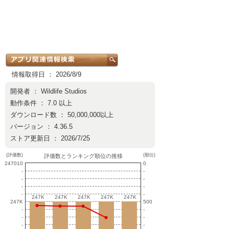
情報取得日 ： 2026/8/9
開発者 ：
Wildlife Studios
動作条件 ： 7.0 以上
ダウンロード数 ： 50,000,000以上
バージョン ： 4.36.5
ストア更新日 ： 2026/7/25
(評価数)
(順位)
評価数とランキング順位の推移
247010
0
-
-
-
-
-
-
-
-
247K
247K
247K
247K
247K
247K
247K
247K
247K
247K
247K
500
-
-
-
-
-
-