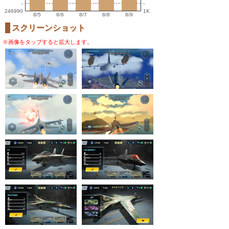
-
-
246990
1K
8/5
8/6
8/7
8/8
8/9
スクリーンショット
※画像をタップすると拡大します。