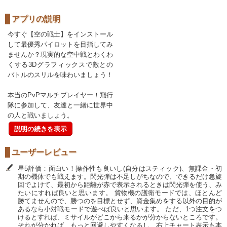
アプリの説明
今すぐ【空の戦士】をインストール
して最優秀パイロットを目指してみ
ませんか？現実的な空中戦とわくわ
くする3Dグラフィックスで敵との
バトルのスリルを味わいましょう！
本当のPvPマルチプレイヤー！飛行
隊に参加して、友達と一緒に世界中
の人と戦いましょう。
説明の続きを表示
ユーザーレビュー
星5評価：面白い！操作性も良いし(自分はスティック)、無課金・初
期の機体でも戦えます。閃光弾は不足しがちなので、できるだけ急旋
回でよけて、最初から距離が赤で表示されるときは閃光弾を使う、み
たいにすれば良いと思います。 貨物機の護衛モードでは、ほとんど
勝てませんので、勝つのを目標とせず、資金集めをする以外の目的が
あるなら小対戦モードで遊べば良いと思います。 ただ、1つ注文をつ
けるとすれば、ミサイルがどこから来るかが分からないところです。
それが分かれば、もっと回避しやすくなるし、右上チャート表示も本