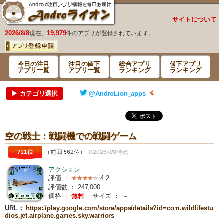
サイトについて
2026/8/8
19,979
現在、
件のアプリが登録されています。
今日の注目
注目の値下
総合アプリ
値下アプリ
アプリ一覧
アプリ一覧
ランキング
ランキング
▶ カテゴリ選択
@AndroLion_apps
空の戦士：戦闘機での戦闘ゲーム
711位
（前回 562位）
※2026/8/8時点
アクション
評価 ：
4.2
評価数 ：
247,000
価格 ：
サイズ ：
－
無料
URL：
https://play.google.com/store/apps/details?id=com.wildlifestu
dios.jet.airplane.games.sky.warriors