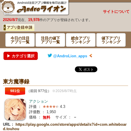
サイトについて
2026/8/7
19,978
現在、
件のアプリが登録されています。
今日の注目
注目の値下
総合アプリ
値下アプリ
アプリ一覧
アプリ一覧
ランキング
ランキング
▶ カテゴリ選択
@AndroLion_apps
東方魔導録
981位
（前回 977位）
※2026/8/7時点
アクション
評価 ：
4.3
評価数 ：
1,950
価格 ：
サイズ ：
－
無料
URL：
https://play.google.com/store/apps/details?id=com.whiteboar
d.touhou