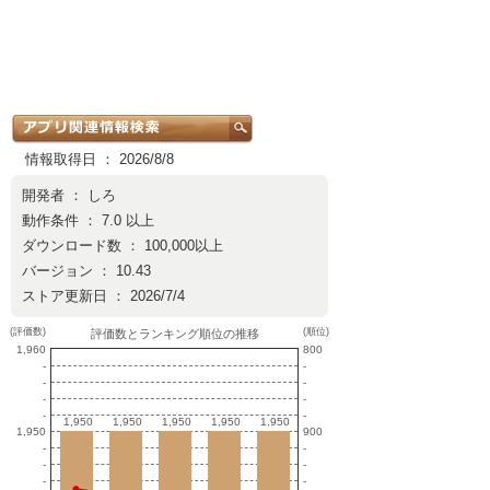
情報取得日 ： 2026/8/8
開発者 ：
しろ
動作条件 ： 7.0 以上
ダウンロード数 ： 100,000以上
バージョン ： 10.43
ストア更新日 ： 2026/7/4
(評価数)
(順位)
評価数とランキング順位の推移
1,960
800
-
-
-
-
-
-
-
-
1,950
1,950
1,950
1,950
1,950
1,950
1,950
1,950
1,950
1,950
1,950
900
-
-
-
-
-
-