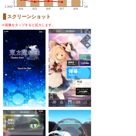
-
-
1,940
1K
8/4
8/5
8/6
8/7
8/8
スクリーンショット
※画像をタップすると拡大します。