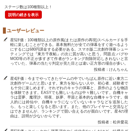
ステージ数は100種類以上！
説明の続きを表示
ユーザーレビュー
星5評価：100種類以上の原作風(または原作の再現)スペルカードを手
軽に楽しむことができる。基本無料だが全ての弾幕をすぐ遊べるよう
にするには680円課金する必要がある。スマホ版二次創作弾幕シュー
ティングでは『東方千夜帖』の次に質が高いと思う。問題点:バグや
MOD等の不正が多すぎて作者がランキング削除対応しきれないと言
っていた、弾幕の当たり判定が見た目とは違い正方形の場合が多い。
投稿者：けんちゃん
星4評価：今までやってきたゲームの中でいちばん原作に近い東方二
次創作ゲームだと思います。東方を知らない人や、初心者、経験者で
も十分に楽しめます。それぞれのキャラの弾幕と、原作のような物語
を体験できます。EASYでも難しいものは中々難しいです。自機キャ
ラは霊夢、魔理沙、咲夜、妖夢、早苗と基本的な自機キャラです。個
人的には鈴仙や、自機キャラになっていないキャラなどを追加した
ら、もっと楽しくなると思います。また、他のプレイヤーと交流など
はできませんが、ランキングで競い合えるのが面白いです。星4の理
由は、説明が少ないからです。
投稿者：松井愛花