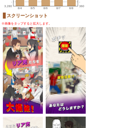
-
-
3,280
360
8/4
8/5
8/6
8/7
8/8
スクリーンショット
※画像をタップすると拡大します。