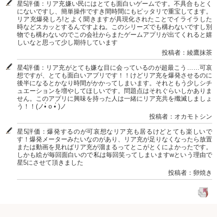
星5評価：リア充嫌い民にはとても面白いゲームです。不具合もとく
にないですし、簡単操作ですき間時間にもピッタリで重宝してます。
リア充爆発しろ!とよく聞きますが具現化されたことでイライラした
時などスカッとするんですよね。このシリーズでも構わないですし別
物でも構わないのでこの会社からまたゲームアプリが出てくれると嬉
しいなと思って少し期待しています
投稿者：綾鷹抹茶
星4評価：リア充がとても嫌な目に会っているのが超最こう……可哀
想ですが、とても面白いアプリです！！けどリア充を爆発させるのに
後半になるとかなり時間がかかってしまいます。それともう少しシチ
ュエーションを増やしてほしいです。問題点はそれぐらいしかありま
せん。このアプリに興味を持った人は一緒にリア充共を殲滅しましょ
う！！(ノ•̀ o •́ )ノ
投稿者：オカモトシン
星5評価：爆発するのが可哀想なリア充も居るけどとても楽しいで
す！爆発メーターみたいなのがあり、リア充が足りなくなったら放置
または動画を見ればリア充が溜まるってとこがとくによかったです。
しかも絵が毎回面白いので私は毎回笑ってしまいますwという理由で
星5にさせて頂きました
投稿者：卵焼き