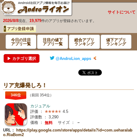
サイトについて
2026/8/8
19,979
現在、
件のアプリが登録されています。
今日の注目
注目の値下
総合アプリ
値下アプリ
アプリ一覧
アプリ一覧
ランキング
ランキング
▶ カテゴリ選択
@AndroLion_apps
リア充爆発しろ！
346位
（前回 354位）
カジュアル
評価 ：
4.5
評価数 ：
3,290
価格 ：
サイズ ：
－
無料
URL：
https://play.google.com/store/apps/details?id=com.ueharalab
o.RiaBom2