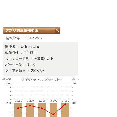
情報取得日 ： 2026/8/8
開発者 ：
UeharaLabo
動作条件 ： 8.1 以上
ダウンロード数 ： 500,000以上
バージョン ： 1.2.0
ストア更新日 ： 2023/2/6
(評価数)
(順位)
評価数とランキング順位の推移
3.3K
330
-
-
-
-
-
-
-
-
3,290
3,290
3,290
3,290
3,290
3,290
3,290
3,290
3,290
3,290
3,290
345
-
-
-
-
-
-