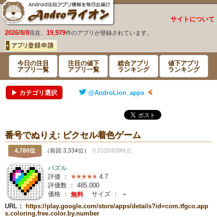
サイトについて
2026/8/8
19,979
現在、
件のアプリが登録されています。
今日の注目
注目の値下
総合アプリ
値下アプリ
アプリ一覧
アプリ一覧
ランキング
ランキング
▶ カテゴリ選択
@AndroLion_apps
番号でぬりえ: ピクセル着色ゲーム
4,780位
（前回 3,334位）
※2026/8/8時点
パズル
評価 ：
4.7
評価数 ：
485,000
価格 ：
サイズ ：
－
無料
URL：
https://play.google.com/store/apps/details?id=com.tfgco.app
s.coloring.free.color.by.number