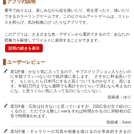
アプリの説明
番号でぬりえは、楽しみながら絵を描いたり、色を塗ったり、描いたり
できるカラーリングゲームです。このピクセルアートゲームは、ストレ
スを和らげ、気分転換にぴったりなアプリです。
このアプリは、さまざまな色・デザインから選択できるので、あなたの
想像力を駆使してワイルドに表現することができます。
説明の続きを表示
ユーザーレビュー
星1評価：かなり気に入ってるので、サブスクリプション入りたいの
に年額プランべないので低評価に直します。 さすがに料金高いで
す。 もしかしたら日本円にすると高くついてるのかな？と、思いま
す。年額1万円までなら週間でも累計そのぐらいで済むなら考えるの
にな。と思うぐらい気に入ってるのにもったいない。
投稿者：ゆり
星3評価：広告は仕方ないと思っていますが、2回広告が立て続けに
くるのと、ただでさえ難しいverをすれば時間かかるのに30秒程の広
告で時間食われます。
投稿者：Xeno
星5評価：ギャラリーの写真や画像を描けるのが革命的すぎるの