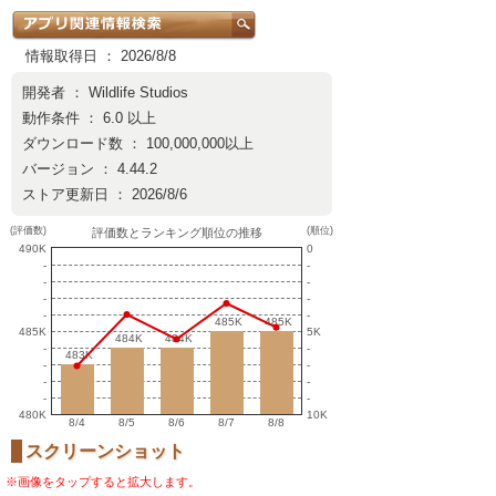
情報取得日 ： 2026/8/8
開発者 ：
Wildlife Studios
動作条件 ： 6.0 以上
ダウンロード数 ： 100,000,000以上
バージョン ： 4.44.2
ストア更新日 ： 2026/8/6
(評価数)
(順位)
評価数とランキング順位の推移
490K
0
-
-
-
-
-
-
-
-
485K
485K
485K
485K
485K
5K
484K
484K
484K
484K
-
-
483K
483K
-
-
-
-
-
-
480K
10K
8/4
8/5
8/6
8/7
8/8
スクリーンショット
※画像をタップすると拡大します。