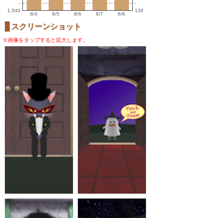
-
-
1,540
130
8/4
8/5
8/6
8/7
8/8
スクリーンショット
※画像をタップすると拡大します。