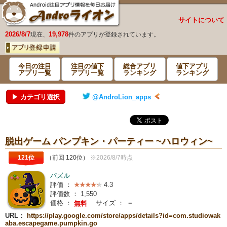
サイトについて
2026/8/7
19,978
現在、
件のアプリが登録されています。
今日の注目
注目の値下
総合アプリ
値下アプリ
アプリ一覧
アプリ一覧
ランキング
ランキング
▶ カテゴリ選択
@AndroLion_apps
脱出ゲーム パンプキン・パーティー ~ハロウィン~
121位
（前回 120位）
※2026/8/7時点
パズル
評価 ：
4.3
評価数 ：
1,550
価格 ：
サイズ ：
－
無料
URL：
https://play.google.com/store/apps/details?id=com.studiowak
aba.escapegame.pumpkin.go