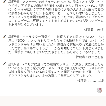
星5評価：２ステージでボリュームたっぷりの長編！とても楽しかっ
たです。アイテムの繋がりが難しい所もあり、時々ヒントのお世話
に。ケーキが欲しくてフタを開けるのにクモの大きさだと解ってるの
に順番がわからなくヒントを見て、あー！と悔しい思いをしました。
グラフィックも綺麗で移動もしやすかったです。最後のパンプキンボ
ス！ミニゲームも可愛くてとても楽しめました。いつも楽しいゲーム
をありがとうございます。
投稿者：yo- T
星5評価：キャラクター可愛くて、何度もドアを開けてもらい、その
度に『BOO！』というセリフをもらって水鉄砲を浴びました！ バ
ッドエンドかな？と思いましたが、関係なく何度もやれて逆に楽しか
ったです。第１幕でしょうか……かなり難しくてヒント見まくりまし
た。最後まで楽しませていただきました。ありがとうございました！
投稿者：はーとむぎ
星3評価：2エリアに渡っての脱出でボリューム満点。次に何したら
いいのかがうまく繋がらず、スムーズとは言えないかな。ラストのボ
ス戦は周りを回っているのを消すのかと頑張ったのにやり直しになっ
て？？？となりました。本体攻撃して無事にクリアしました。
投稿者：もふもふ8