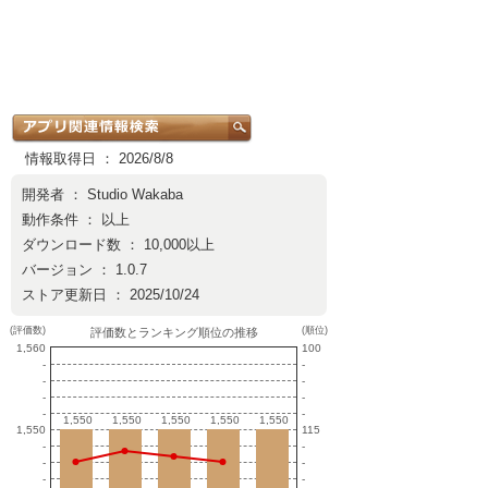
情報取得日 ： 2026/8/8
開発者 ：
Studio Wakaba
動作条件 ： 以上
ダウンロード数 ： 10,000以上
バージョン ： 1.0.7
ストア更新日 ： 2025/10/24
(評価数)
(順位)
評価数とランキング順位の推移
1,560
100
-
-
-
-
-
-
-
-
1,550
1,550
1,550
1,550
1,550
1,550
1,550
1,550
1,550
1,550
1,550
115
-
-
-
-
-
-