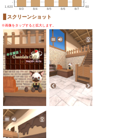
-
-
1,620
60
8/3
8/4
8/5
8/6
8/7
スクリーンショット
※画像をタップすると拡大します。