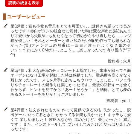
説明の続きを表示
ユーザーレビュー
星5評価：猫も小物も背景もとても可愛いし、謎解きも凝ってて良か
ったです！赤白ボタンの組合せに気付いた時は変な声出た(笑)あんま
り可愛いから失敗Ver.も見たくなって初めからやり直したら……レジ
猫が優しい！それとオーダーと違い飲みたい物(笑)作っても怒られな
かった(笑)フォンデュの順番は一回目と違ったような？気のせ
い？？？とにかくCMポチっとこう……楽しかったです有り難う(*^▽
^*)
投稿者：朱月
星5評価：壮大な設備のチョコレート工場でした。歯車が回って全面
オープンになり工場が起動した時は感動でした。難易度も高くかなり
難しかったです。メモを片手にあちこちウロウロしました。パフェ作
りやチョコレートの鍵作りは楽しかったです。最後の回転キーは全く
わからず、ヒントを見てから「あー！そうか！」と納得。とても夢の
あるストーリーをありがとうございました
投稿者：yo- T
星4評価：注文されたものを 作って提供できるのも 良かったし、脱
出ゲーム やってるときに かかってる音楽も良かった！ キャラも可愛
くて 楽しめました！ 攻略みながら 進めたけど、楽しかった！ 満足
です！ また、インストールして プレイしてみたけど やっぱり楽しか
ったです！