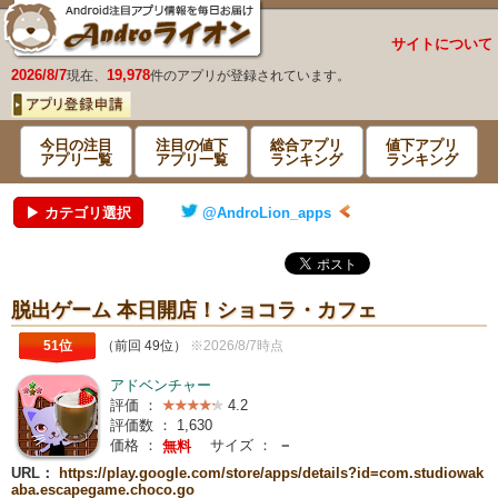
サイトについて
2026/8/7
19,978
現在、
件のアプリが登録されています。
今日の注目
注目の値下
総合アプリ
値下アプリ
アプリ一覧
アプリ一覧
ランキング
ランキング
▶ カテゴリ選択
@AndroLion_apps
脱出ゲーム 本日開店！ショコラ・カフェ
51位
（前回 49位）
※2026/8/7時点
アドベンチャー
評価 ：
4.2
評価数 ：
1,630
価格 ：
サイズ ：
－
無料
URL：
https://play.google.com/store/apps/details?id=com.studiowak
aba.escapegame.choco.go