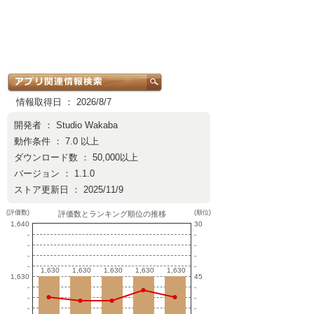
情報取得日 ： 2026/8/7
開発者 ：
Studio Wakaba
動作条件 ： 7.0 以上
ダウンロード数 ： 50,000以上
バージョン ： 1.1.0
ストア更新日 ： 2025/11/9
(評価数)
(順位)
評価数とランキング順位の推移
1,640
30
-
-
-
-
-
-
-
-
1,630
1,630
1,630
1,630
1,630
1,630
1,630
1,630
1,630
1,630
1,630
45
-
-
-
-
-
-