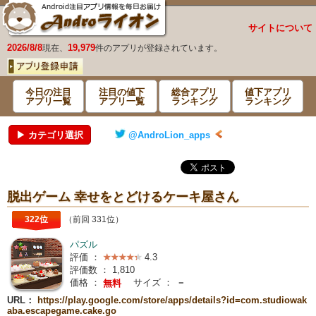
サイトについて
2026/8/8
19,979
現在、
件のアプリが登録されています。
今日の注目
注目の値下
総合アプリ
値下アプリ
アプリ一覧
アプリ一覧
ランキング
ランキング
▶ カテゴリ選択
@AndroLion_apps
脱出ゲーム 幸せをとどけるケーキ屋さん
322位
（前回 331位）
パズル
評価 ：
4.3
評価数 ：
1,810
価格 ：
サイズ ：
－
無料
URL：
https://play.google.com/store/apps/details?id=com.studiowak
aba.escapegame.cake.go