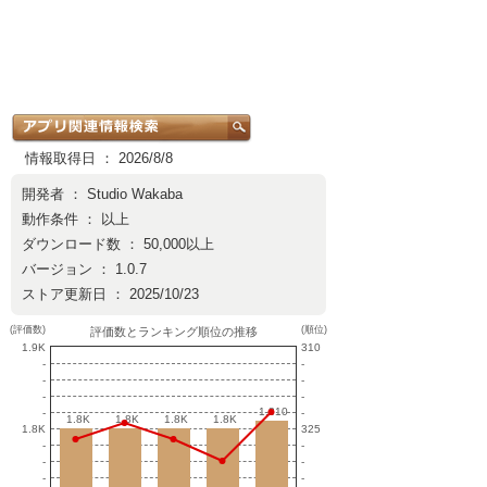
情報取得日 ： 2026/8/8
開発者 ：
Studio Wakaba
動作条件 ： 以上
ダウンロード数 ： 50,000以上
バージョン ： 1.0.7
ストア更新日 ： 2025/10/23
(評価数)
(順位)
評価数とランキング順位の推移
1.9K
310
-
-
-
-
-
-
1,810
1,810
-
-
1.8K
1.8K
1.8K
1.8K
1.8K
1.8K
1.8K
1.8K
1.8K
325
-
-
-
-
-
-