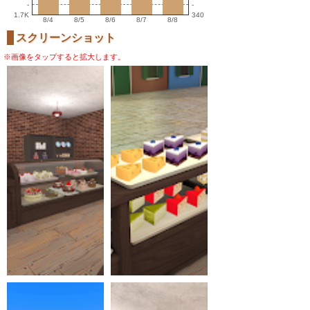
-
-
1.7K
340
8/4
8/5
8/6
8/7
8/8
スクリーンショット
※画像をタップすると拡大します。