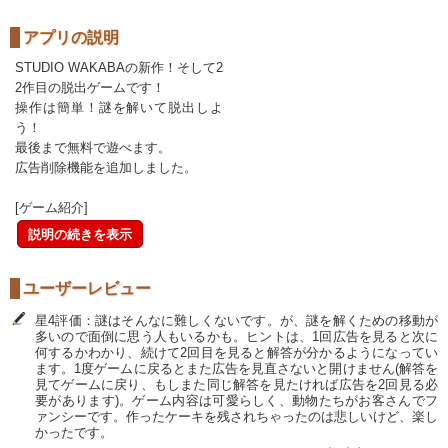
アプリの説明
STUDIO WAKABAの新作！そして2
2作目の脱出ゲームです！
操作は簡単！謎を解いて脱出しよ
う！
最後まで無料で遊べます。
広告削除機能を追加しました。
[ゲーム紹介]
説明の続きを表示
ユーザーレビュー
星4評価：謎はそんなに難しくないです。が、謎を解くための移動が
多いので面倒に思う人もいるかも。ヒントは、1回広告を見ると次に
何するかわかり、続けて2回目を見ると解答が分かるようになってい
ます。1度ゲームに戻るとまた広告を見直さないと開けません(解答を
見てゲームに戻り、もしまた同じ解答を見たければ広告を2回見る必
要があります)。ゲーム内容は可愛らしく、動物たちがお客さんでフ
ァンシーです。作ったケーキを残されちゃったのは悲しいけど、楽し
かったです。