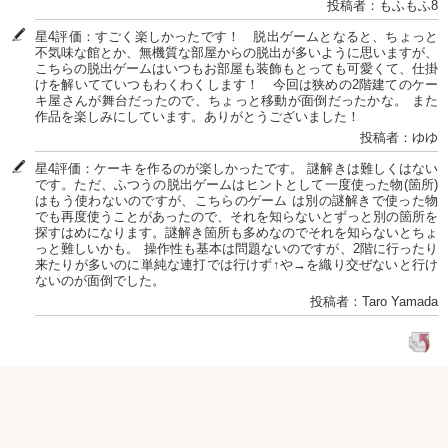
投稿者：もふもふ8
星4評価：すごく楽しかったです！ 脱出ゲームとなると、ちょっと
不気味な館とか、無機質な部屋からの脱出が多いように思いますが、
こちらの脱出ゲームはいつもお部屋も装飾もとっても可愛くて、仕掛
けを解いてていつもわくわくします！ 今回は狭めの2階建てのケー
キ屋さんが舞台だったので、ちょっと移動が面倒だったかな。 また
作品を楽しみにしています。ありがとうございました！
投稿者：ゆゆ
星4評価：ケーキを作るのが楽しかったです。 謎解きは難しくはない
です。ただ、ふつうの脱出ゲームはヒントとして一度使った物(箇所)
はもう使わないのですが、こちらのゲーム は別の謎解きで使った物
でも再度使うことがあったので、それを知らないとずっと別の箇所を
探すはめになります。謎解き箇所も多めなのでそれを知らないとちょ
っと難しいかも。 操作性も基本は問題ないのですが、2階に行ったり
来たりが多いのに単純な連打では行けず↑や→を織り交ぜないと行け
ないのが面倒でした。
投稿者：Taro Yamada