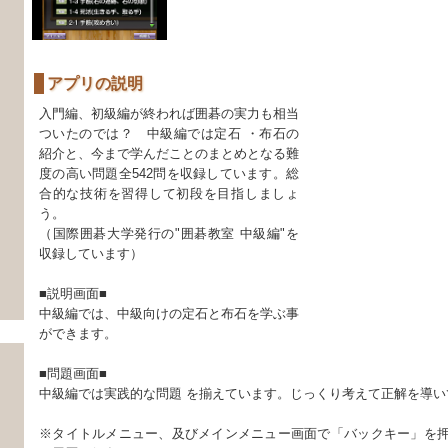
アプリの説明
入門編、初級編が終われば囲碁の実力も相当
ついたのでは？ 中級編では定石 ・布石の
紹介と、今まで学んだことのまとめとなる難
度の高い問題全542問を収録しています。総
合的な技術を習得して初段を目指しましょ
う。
（国際囲碁大学発行の"囲碁教室 中級編"を
収録しています）
■説明画面■
中級編では、中級向けの定石と布石を学ぶ事
ができます。
■問題画面■
中級編では実践的な問題 を揃えています。じっくり考えて正解を導い
※タイトルメニュー、及びメインメニュー画面で「バックキー」を