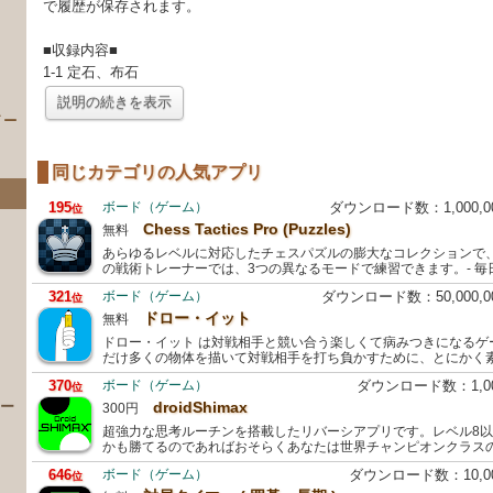
で履歴が保存されます。
■収録内容■
1-1 定石、布石
説明の続きを表示
イー
同じカテゴリの人気アプリ
195
ボード（ゲーム）
ダウンロード数：1,000,
位
Chess Tactics Pro (Puzzles)
無料
あらゆるレベルに対応したチェスパズルの膨大なコレクションで
の戦術トレーナーでは、3つの異なるモードで練習できます。- 毎
321
ボード（ゲーム）
ダウンロード数：50,000,
位
ドロー・イット
無料
）
ドロー・イット は対戦相手と競い合う楽しくて病みつきになるゲ
だけ多くの物体を描いて対戦相手を打ち負かすために、とにかく
370
ボード（ゲーム）
ダウンロード数：1,0
位
 ー
droidShimax
300円
超強力な思考ルーチンを搭載したリバーシアプリです。レベル8
かも勝てるのであればおそらくあなたは世界チャンピオンクラス
646
ボード（ゲーム）
ダウンロード数：10,
位