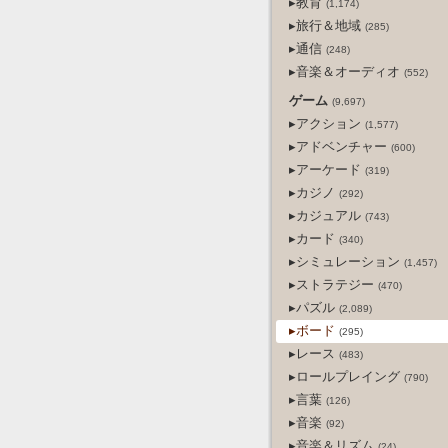
▸教育
(1,174)
▸旅行＆地域
(285)
▸通信
(248)
▸音楽＆オーディオ
(552)
ゲーム
(9,697)
▸アクション
(1,577)
▸アドベンチャー
(600)
▸アーケード
(319)
▸カジノ
(292)
▸カジュアル
(743)
▸カード
(340)
▸シミュレーション
(1,457)
▸ストラテジー
(470)
▸パズル
(2,089)
▸ボード
(295)
▸レース
(483)
▸ロールプレイング
(790)
▸言葉
(126)
▸音楽
(92)
▸音楽＆リズム
(24)