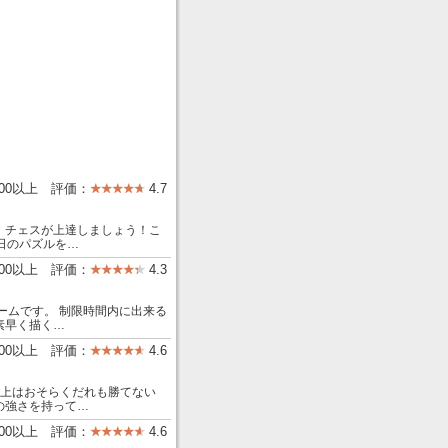
000以上 評価：
4.7
、チェスが上達しましょう！こ
日のパズルを…
000以上 評価：
4.3
ームです。 制限時間内に出来る
素早く描く…
00以上 評価：
4.6
以上はおそらくだれも勝てない
の強さを持って…
000以上 評価：
4.6