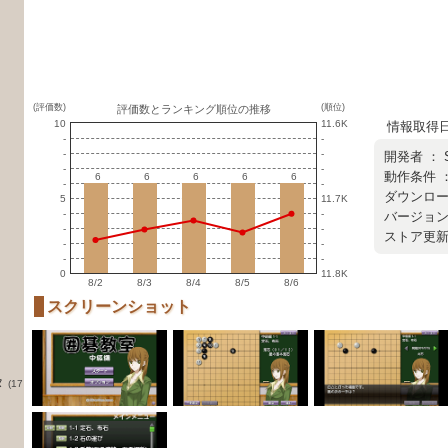
(評価数)
(順位)
評価数とランキング順位の推移
10
11.6K
情報取得日 ：
-
-
-
-
開発者 ：
-
-
動作条件 ：
6
6
6
6
6
6
6
6
6
6
-
-
ダウンロード
5
11.7K
-
-
バージョン ：
-
-
ストア更新日 
-
-
-
-
0
11.8K
8/2
8/3
8/4
8/5
8/6
スクリーンショット
タ
(17