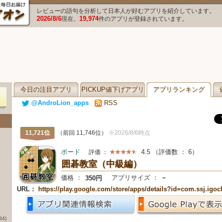
レビューの語句を分析して日本人が好むアプリを紹介しています。
2026/8/6
19,974
現在、
件のアプリが登録されています。
今日の注目アプリ
PICKUP値下げアプリ
アプリランキング
@AndroLion_apps
RSS
11,721位
（前回 11,746位）
※2026/8/6時点
ボード
4.5
（評価数 ：
6
）
評価 ：
囲碁教室（中級編）
価格 ：
アプリサイズ ：
－
350円
URL：
https://play.google.com/store/apps/details?id=com.ssj.igo
84)