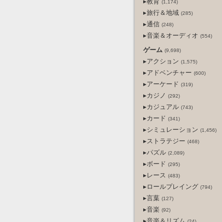
▸教育
(1,174)
▸旅行＆地域
(285)
▸通信
(248)
▸音楽＆オーディオ
(554)
ゲーム
(9,698)
▸アクション
(1,575)
▸アドベンチャー
(600)
▸アーケード
(319)
▸カジノ
(292)
▸カジュアル
(743)
▸カード
(341)
▸シミュレーション
(1,456)
▸ストラテジー
(468)
▸パズル
(2,089)
▸ボード
(295)
▸レース
(483)
▸ロールプレイング
(794)
▸言葉
(127)
▸音楽
(92)
▸音楽＆リズム
(24)