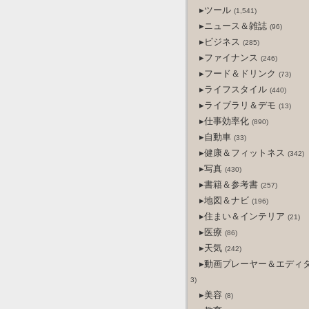
▸ツール
(1,541)
▸ニュース＆雑誌
(96)
▸ビジネス
(285)
▸ファイナンス
(246)
▸フード＆ドリンク
(73)
▸ライフスタイル
(440)
▸ライブラリ＆デモ
(13)
▸仕事効率化
(890)
▸自動車
(33)
▸健康＆フィットネス
(342)
▸写真
(430)
▸書籍＆参考書
(257)
▸地図＆ナビ
(196)
▸住まい＆インテリア
(21)
▸医療
(86)
▸天気
(242)
▸動画プレーヤー＆エディ
3)
▸美容
(8)