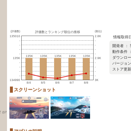
(評価数)
(順位)
評価数とランキング順位の推移
135010
2.8K
情報取得日 ：
-
-
-
-
開発者 ：
-
-
動作条件 ：
-
-
135K
135K
135K
135K
135K
135K
135K
135K
135K
135K
ダウンロード
135K
2.9K
-
-
バージョン ：
-
-
ストア更新日 
-
-
-
-
134990
3K
8/4
8/5
8/6
8/7
8/8
スクリーンショット
タ
(17