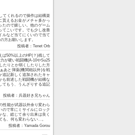
してくれるので操作は結構楽
に貰えるお金がメチャ多かっ
ったので嬉しい。他のゲーム
ってこいです。でも少し改善
イルなど当てにくいので当て
善の方お願いします。
投稿者：Tenet Orb
50%以上のHP(？)残して
硬い戦闘機(A-10やSu25
らしたりとか弱くしたりした方
ぁあと弾薬(機関砲以外)を戦
か追記新しく追加されたキャ
かも前述した戦闘機が結構な
してもう、うんざりする追記
投稿者：兵器好き兄ちゃん
の性能が武器以外余り変わら
いので常にミサイルにロック
かな、総じて余り出来は良く
変わらない…。
投稿者：Yamada Gorou