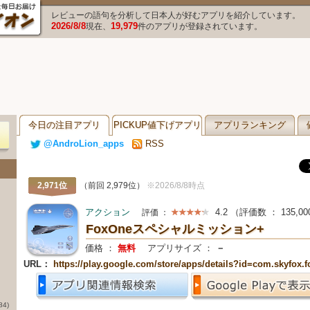
レビューの語句を分析して日本人が好むアプリを紹介しています。
2026/8/8
19,979
現在、
件のアプリが登録されています。
今日の注目アプリ
PICKUP値下げアプリ
アプリランキング
@AndroLion_apps
RSS
2,971位
（前回 2,979位）
※2026/8/8時点
アクション
4.2
（評価数 ：
135,00
評価 ：
FoxOneスペシャルミッション+
価格 ：
無料
アプリサイズ ：
－
URL：
https://play.google.com/store/apps/details?id=com.skyfox
84)