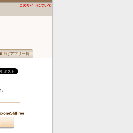
このサイトについて
値下げアプリ一覧
0
）
.foxoneSMFree