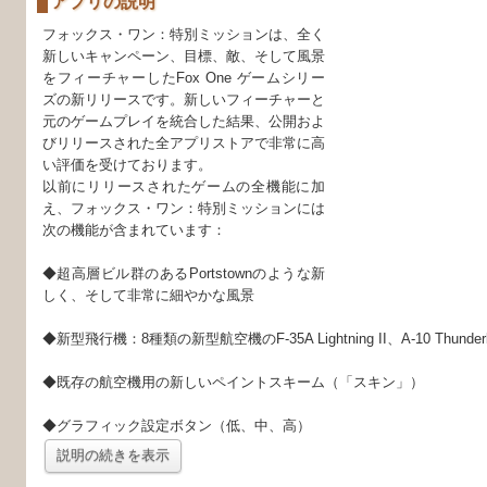
アプリの説明
フォックス・ワン：特別ミッションは、全く
新しいキャンペーン、目標、敵、そして風景
をフィーチャーしたFox One ゲームシリー
ズの新リリースです。新しいフィーチャーと
元のゲームプレイを統合した結果、公開およ
びリリースされた全アプリストアで非常に高
い評価を受けております。
以前にリリースされたゲームの全機能に加
え、フォックス・ワン：特別ミッションには
次の機能が含まれています：
◆超高層ビル群のあるPortstownのような新
しく、そして非常に細やかな風景
◆新型飛行機：8種類の新型航空機のF-35A Lightning II、A-10 Thunderbol
◆既存の航空機用の新しいペイントスキーム（「スキン」）
◆グラフィック設定ボタン（低、中、高）
説明の続きを表示