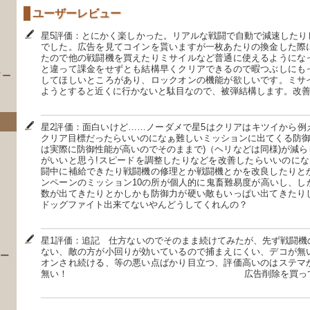
ユーザーレビュー
星5評価：とにかく楽しかった。リアルな戦闘で自動で減速したり
でした。広告を見てコインを貰いますが一枚あたりの換金した際
たので他の戦闘機を買えたりミサイルなど普通に使えるようにな
と違って課金をせずとも結構早くクリアできるので暇つぶしにも
イー
してほしいところがあり、ロックオンの機能が欲しいです。ミサ
ようとすると近くに行かないと駄目なので、被弾結構します。改
星2評価：面白いけど……ノーダメで星5はクリアはキツイから例えば
クリア目標だったらいいのになぁ難しいミッションに出てくる防御力が
は実際に防御性能が高いのでそのままで)（ヘリなどは同様)が減
がいいと思う!スピードを調整したりなどを改善したらいいのにな
闘中に補給できたり戦闘機の修理とか戦闘機とかを改良したりと
ンペーンのミッション10の所が個人的に鬼畜難易度が高いし、し
数が出てきたりとかしかも防御力が硬い敵もいっぱい出てきたり
ドッグファイト出来てないやんどうしてくれんの？
）
星1評価：追記 仕方ないのでそのまま続けてみたが、先ず戦闘機
ない、敵の方が小回りが効いているので捕まえにくい、デコが無
 ー
オンされ続ける、等の悪い点ばかり目立つ、評価高いのはステマ
無い！ 広告削除を買っても、何も