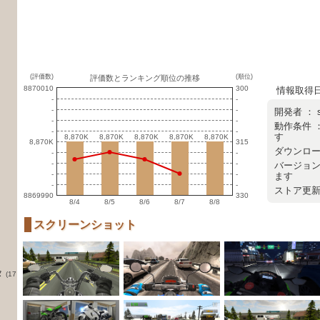
(評価数)
(順位)
評価数とランキング順位の推移
8870010
300
情報取得日 ：
-
-
-
-
開発者 ：
-
-
動作条件 
-
-
す
8,870K
8,870K
8,870K
8,870K
8,870K
8,870K
8,870K
8,870K
8,870K
8,870K
8,870K
315
ダウンロード数
-
-
-
-
バージョン
-
-
ます
-
-
ストア更新日 
8869990
330
8/4
8/5
8/6
8/7
8/8
スクリーンショット
タ
(17