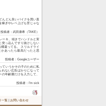
どんどん良いバイクを買い直
金稼ぎやレベ上げも苦じゃな
投稿者：武田康希（TAKE）
レーキ、傾きでハンドルと実
に突っ込んですり抜けしない
結構凝ってる。 スリルドライ
とかあったら最高だったと思
投稿者：Googleユーザー
っていうかその子のために私
られない広告ばかりになって
ーの年齢層だけを入力して、
投稿者：I'm sick
リ一覧
|
お問い合わせ