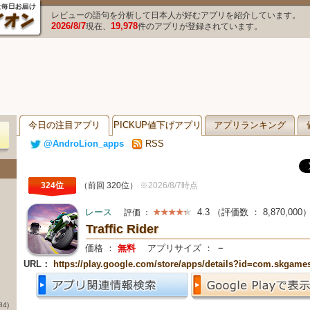
レビューの語句を分析して日本人が好むアプリを紹介しています。
2026/8/7
19,978
現在、
件のアプリが登録されています。
今日の注目アプリ
PICKUP値下げアプリ
アプリランキング
@AndroLion_apps
RSS
324位
（前回 320位）
※2026/8/7時点
レース
4.3
（評価数 ：
8,870,000
評価 ：
Traffic Rider
価格 ：
無料
アプリサイズ ：
－
URL：
https://play.google.com/store/apps/details?id=com.skgames.
84)