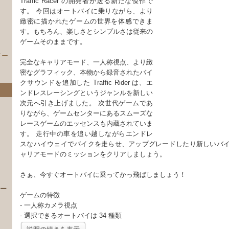
Traffic Racer の開発者が送る新たな傑作で
す。 今回はオートバイに乗りながら、より
緻密に描かれたゲームの世界を体感できま
す。もちろん、楽しさとシンプルさは従来の
ゲームそのままです。
イー
完全なキャリアモード、一人称視点、より緻
密なグラフィック、本物から録音されたバイ
クサウンドを追加した Traffic Rider は、エ
ンドレスレーシングというジャンルを新しい
次元へ引き上げました。 次世代ゲームであ
りながら、ゲームセンターにあるスムーズな
レースゲームのエッセンスも内蔵されていま
す。 走行中の車を追い越しながらエンドレ
スなハイウェイでバイクを走らせ、アップグレードしたり新しいバ
ャリアモードのミッションをクリアしましょう。
）
さぁ、今すぐオートバイに乗ってかっ飛ばしましょう！
 ー
ゲームの特徴
- 一人称カメラ視点
- 選択できるオートバイは 34 種類