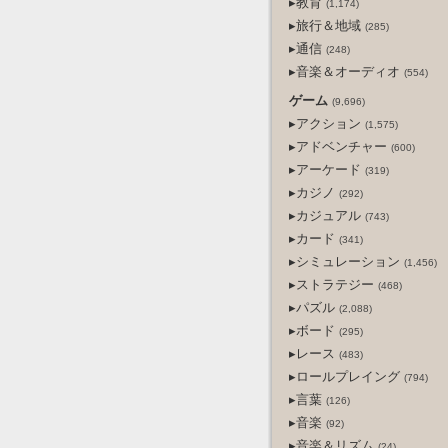
▸教育
(1,174)
▸旅行＆地域
(285)
▸通信
(248)
▸音楽＆オーディオ
(554)
ゲーム
(9,696)
▸アクション
(1,575)
▸アドベンチャー
(600)
▸アーケード
(319)
▸カジノ
(292)
▸カジュアル
(743)
▸カード
(341)
▸シミュレーション
(1,456)
▸ストラテジー
(468)
▸パズル
(2,088)
▸ボード
(295)
▸レース
(483)
▸ロールプレイング
(794)
▸言葉
(126)
▸音楽
(92)
▸音楽＆リズム
(24)