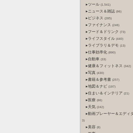
▸ツール
(1,541)
▸ニュース＆雑誌
(96)
▸ビジネス
(285)
▸ファイナンス
(246)
▸フード＆ドリンク
(73)
▸ライフスタイル
(440)
▸ライブラリ＆デモ
(13)
▸仕事効率化
(890)
▸自動車
(33)
▸健康＆フィットネス
(342)
▸写真
(430)
▸書籍＆参考書
(257)
▸地図＆ナビ
(197)
▸住まい＆インテリア
(21)
▸医療
(86)
▸天気
(242)
▸動画プレーヤー＆エディ
3)
▸美容
(8)