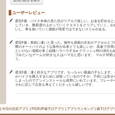
説明の続きを表示
ユーザーレビュー
星5評価：バイク本体の見た目がリアルで楽しい。お金を貯めると
していき、難易度の上がっていくクエストをクリアしていく。お
いし、車を抜いていく感覚が現実ではできないスリルがある。
星5評価：単純に凄いと思った。操作も画面の左右がアクセルとブ
際のオートバイのような操作が出来とても楽しいが、高速で渋滞
といけない場面が多く結構ハラハラするw クラッシュ時の演出も
ブみたいなゲームが好きな人はハマると思います。 マルチ対戦
う。
星3評価：凄く好きなアプリです。ちっちゃい親戚の子もします。
がバイクを購入するために頑張っているのですが、子供には見せ
しまったのでアンインストールも視野にいれています。プレーヤ
それに応じて広告も考えてくださったら嬉しいです。
|
今日の注目アプリ
|
PICKUP値下げアプリ
|
アプリランキング
|
値下げアプ