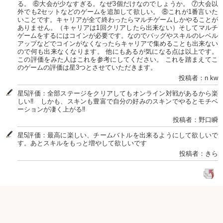
る。 ⑥大会が少なすぎる。なぜ3個だけなのでしょうか。 ⑦大会以
外でも2セットなどのゲームを追加して欲しい。 ⑧これが1番言いた
いことです。キャリアが全て終わったらマルチゲームしかやることが
ありません。（キャリアは1回クリアしたら出来ない）そしてマルチ
ゲームをするにはコインが必要です。なのでバッグやスキルのレベル
アップなどでコインがなくなったらキャリアで集めることも出来ない
ので何も出来なくなります。 他にもあるが気になる点は以上です。
この評価をみた人はこれを参考にしてください。 これを踏まえてこ
のゲームの評価は星3つとさせていただきます。
投稿者：n kw
星5評価：全部ステージをクリアしてもオンライン対戦があるから楽
しい‼️ しかも、スキンも豊富で自分の好みのスキンでやるとモチベ
ーションが凄く上がる‼️
投稿者：野口瞬
星5評価：最高に楽しい、チームバトルを出来るようにして欲しいで
す。あとスキルをもっと増やして欲しいです
投稿者：きら