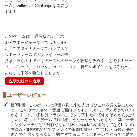
ーム、Volleyball Challengeを発表し
ます！
このゲームは、退屈なバレーボー
ル・マネージャーなどではありませ
ん。このダイナミックでカラフルな
スポーツゲームでのプレイヤーの任
務は、自らの手で相手チームへのサーブや攻撃を決めることです！サー
ブ、レシーブ、ブロック、カット、ロブ – 待望のポイントを取るため、
あらゆる手段を駆使しましょう！
説明の続きを表示
ユーザーレビュー
星3評価：このゲームの評価を見に来た人はぜひこれを見て欲しいで
す。 このゲーム自体は普通に面白いです。 しかし、悪い所がいくつ
かあります。 ①私はブラジルまでクリアしたのですがそれから先が
ない。 ②マルチゲームで対戦相手がなかなか見つからない ③レーテ
ィングマッチなどの対戦がない ④Facebookの友達だけでなくLINEの
友達などID検索などでフレンドの追加を増やして欲しい ⑤敵が先に
進んでも強くならない。弱すぎて毎回同じパターンでやっても勝て