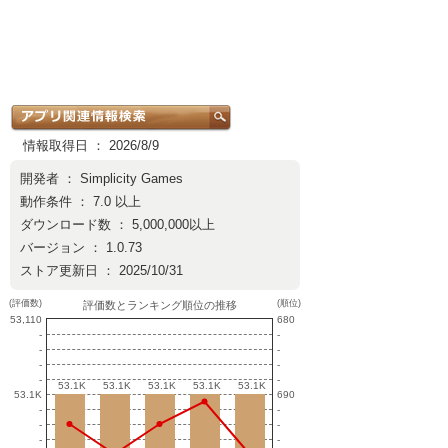
情報取得日 ： 2026/8/9
開発者 ：
Simplicity Games
動作条件 ： 7.0 以上
ダウンロード数 ： 5,000,000以上
バージョン ： 1.0.73
ストア更新日 ： 2025/10/31
(評価数)
(順位)
評価数とランキング順位の推移
53,110
680
-
-
-
-
-
-
-
-
53.1K
53.1K
53.1K
53.1K
53.1K
53.1K
53.1K
53.1K
53.1K
53.1K
53.1K
690
-
-
-
-
-
-