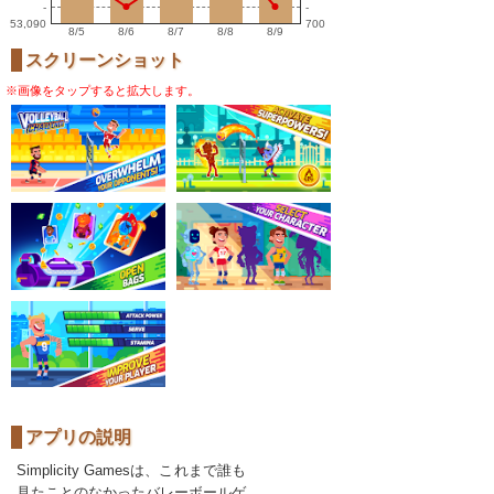
-
-
53,090
700
8/5
8/6
8/7
8/8
8/9
スクリーンショット
※画像をタップすると拡大します。
アプリの説明
Simplicity Gamesは、これまで誰も
見たことのなかったバレーボールゲ