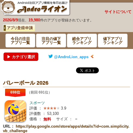
サイトについて
2026/8/9
19,980
現在、
件のアプリが登録されています。
今日の注目
注目の値下
総合アプリ
値下アプリ
アプリ一覧
アプリ一覧
ランキング
ランキング
▶ カテゴリ選択
@AndroLion_apps
バレーボール 2026
698位
（前回 691位）
スポーツ
評価 ：
3.9
評価数 ：
53,100
価格 ：
サイズ ：
－
無料
URL：
https://play.google.com/store/apps/details?id=com.simplicity.
vb_challenge