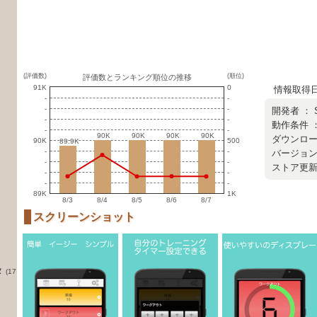
(評価数)
(順位)
評価数とランキング順位の推移
91K
0
情報取得日 ：
-
-
-
-
開発者 ：
-
-
動作条件 ： 
-
-
90K
90K
90K
90K
90K
90K
90K
90K
ダウンロード
90K
500
89.9K
89.9K
-
-
バージョン ：
-
-
ストア更新日 
-
-
-
-
89K
1K
8/3
8/4
8/5
8/6
8/7
スクリーンショット
タ
(17