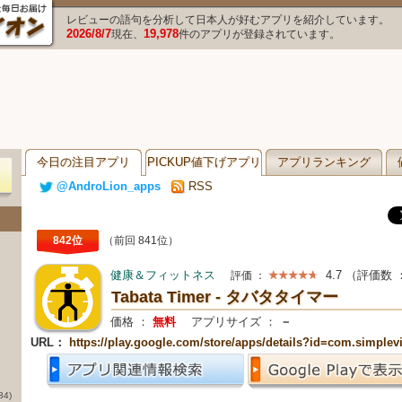
レビューの語句を分析して日本人が好むアプリを紹介しています。
2026/8/7
19,978
現在、
件のアプリが登録されています。
今日の注目アプリ
PICKUP値下げアプリ
アプリランキング
@AndroLion_apps
RSS
842位
（前回 841位）
健康＆フィットネス
4.7
（評価数 
評価 ：
Tabata Timer - タバタタイマー
価格 ：
無料
アプリサイズ ：
－
URL：
https://play.google.com/store/apps/details?id=com.simplev
84)