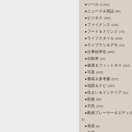
▸ツール
(1,541)
▸ニュース＆雑誌
(96)
▸ビジネス
(285)
▸ファイナンス
(246)
▸フード＆ドリンク
(73)
▸ライフスタイル
(440)
▸ライブラリ＆デモ
(13)
▸仕事効率化
(890)
▸自動車
(33)
▸健康＆フィットネス
(342)
▸写真
(430)
▸書籍＆参考書
(257)
▸地図＆ナビ
(197)
▸住まい＆インテリア
(21)
▸医療
(86)
▸天気
(242)
▸動画プレーヤー＆エディ
3)
▸美容
(8)