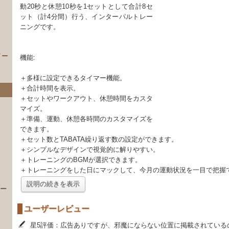
動20秒と休憩10秒を1セットとして合計8セ
ット（計4分間）行う、インターバルトレー
ニングです。
イー
機能:
＋多様に設定できるタイマー機能。
＋合計時間を表示。
＋セットやワークアウト、休憩時間をカスタ
マイズ。
＋準備、運動、休憩各時間のカスタマイズを
できます。
＋セット数とTABATA繰り返す数の設定ができます。
＋シンプルなデザインで視覚的に解りやすい。
）
＋トレーニングのBGMが選択できます。
＋トレーニングをした日にマックして、今月の運動状況を一目で把握
説明の続きを表示
 ー
ユーザーレビュー
星5評価：広告ありですが、邪魔にならない位置に掲載されている