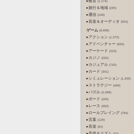
▸教育
(1,174)
▸旅行＆地域
(285)
▸通信
(248)
▸音楽＆オーディオ
(554)
ゲーム
(9,696)
▸アクション
(1,575)
▸アドベンチャー
(600)
▸アーケード
(319)
▸カジノ
(292)
▸カジュアル
(743)
▸カード
(341)
▸シミュレーション
(1,456)
▸ストラテジー
(468)
▸パズル
(2,088)
▸ボード
(295)
▸レース
(483)
▸ロールプレイング
(794)
▸言葉
(126)
▸音楽
(92)
▸音楽＆リズム
(24)