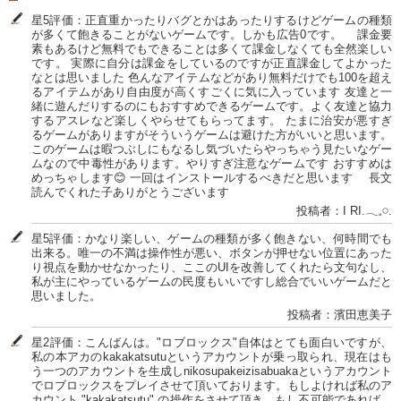
星5評価：正直重かったりバグとかはあったりするけどゲームの種類
が多くて飽きることがないゲームです。しかも広告0です。 課金要
素もあるけど無料でもできることは多くて課金しなくても全然楽しい
です。 実際に自分は課金をしているのですが正直課金してよかった
なとは思いました 色んなアイテムなどがあり無料だけでも100を超え
るアイテムがあり自由度が高くすごくに気に入っています 友達と一
緒に遊んだりするのにもおすすめできるゲームです。よく友達と協力
するアスレなど楽しくやらせてもらってます。 たまに治安が悪すぎ
るゲームがありますがそういうゲームは避けた方がいいと思います。
このゲームは暇つぶしにもなるし気づいたらやっちゃう見たいなゲー
ムなので中毒性があります。やりすぎ注意なゲームです おすすめは
めっちゃします😊 一回はインストールするべきだと思います 長文
読んでくれた子ありがとうございます
投稿者：I RI.𓂃𓈒𓏸.
星5評価：かなり楽しい、ゲームの種類が多く飽きない、何時間でも
出来る。唯一の不満は操作性が悪い、ボタンが押せない位置にあった
り視点を動かせなかったり、ここのUIを改善してくれたら文句なし、
私が主にやっているゲームの民度もいいですし総合でいいゲームだと
思いました。
投稿者：濱田恵美子
星2評価：こんばんは。"ロブロックス"自体はとても面白いですが、
私の本アカのkakakatsutuというアカウントが乗っ取られ、現在はも
う一つのアカウントを生成しnikosupakeizisabuakaというアカウント
でロブロックスをプレイさせて頂いております。もしよければ私のア
カウント "kakakatsutu" の操作をさせて頂き、もし不可能であれば、