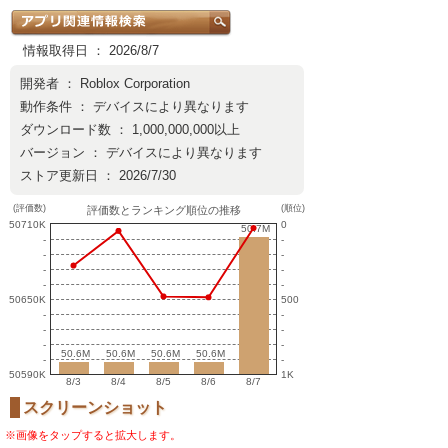
情報取得日 ： 2026/8/7
開発者 ：
Roblox Corporation
動作条件 ： デバイスにより異なります
ダウンロード数 ： 1,000,000,000以上
バージョン ： デバイスにより異なります
ストア更新日 ： 2026/7/30
(評価数)
(順位)
評価数とランキング順位の推移
50710K
0
50.7M
50.7M
-
-
-
-
-
-
-
-
50650K
500
-
-
-
-
-
-
50.6M
50.6M
50.6M
50.6M
50.6M
50.6M
50.6M
50.6M
-
-
50590K
1K
8/3
8/4
8/5
8/6
8/7
スクリーンショット
※画像をタップすると拡大します。