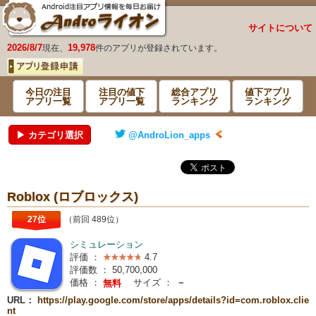
サイトについて
2026/8/7
19,978
現在、
件のアプリが登録されています。
今日の注目
注目の値下
総合アプリ
値下アプリ
アプリ一覧
アプリ一覧
ランキング
ランキング
▶ カテゴリ選択
@AndroLion_apps
Roblox (ロブロックス)
27位
（前回 489位）
シミュレーション
評価 ：
4.7
評価数 ：
50,700,000
価格 ：
サイズ ：
－
無料
URL：
https://play.google.com/store/apps/details?id=com.roblox.clie
nt