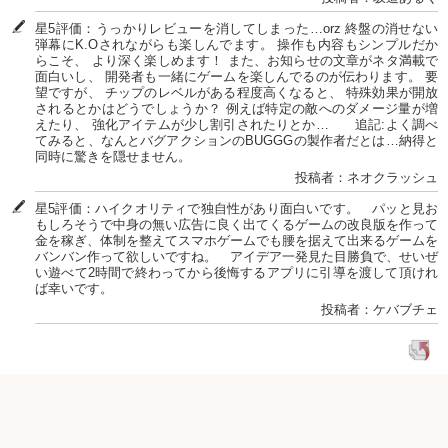
星5評価：うっかりレビューを消してしまった…orz 終盤の消せない
弾幕にK.Oされながらも楽しんでます。 操作も内容もシンプルだか
らこそ、 より深く楽しめます！ また、お知らせの文章がネタ満載で
面白いし、 開発者も一緒にゲームを楽しんでるのが伝わります。 要
望ですが、 チップのレベルがある程度高くなると、 特殊効果が開放
されるとかはどうでしょうか？ 例えば特定の敵へのダメージ量が増
えたり、 強化アイテムが少し割引されたりとか… 追記:よく調べ
てみると、なんとバグアクションのBUGGGの製作者だとは…納得と
同時に驚きを隠せません。
投稿者：ネオクラッシュ
星5評価：ハイクオリティで独自性があり面白いです。 パッと見お
もしろそうで中身の無い広告に良く出てくるゲームの改良版を作って
金を稼ぎ、体制を整えてスマホゲームでも腰を据えて出来るゲームを
バンバン作って欲しいですね。 アイデア一発見た目勝負で、せいぜ
い遊べて2時間で終わってから後悔するアプリに引導を渡して頂けれ
ば幸いです。
投稿者：ケバブチェ