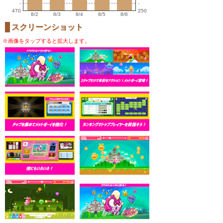
-
-
470
250
8/2
8/3
8/4
8/5
8/6
スクリーンショット
※画像をタップすると拡大します。