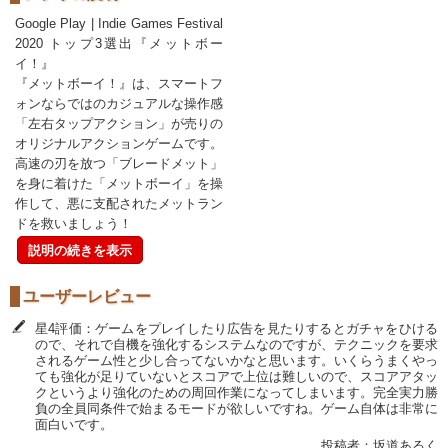
Google Play | Indie Games Festival
2020 トップ3選出『メットボー
イ！』
『メットボーイ！』は、スマートフ
ォンならではのカジュアルな操作感
「左右タップアクション」が売りの
オリジナルアクションゲームです。
高速の刃を放つ「ブレードメット」
を身に着けた「メットボーイ」を操
作して、悪に支配されたメットラン
ドを救いましょう！
説明の続きを表示
ユーザーレビュー
星4評価：ゲームをプレイしたり広告を見たりするとガチャをひける
ので、それで自機を強化するシステムなのですが、テクニックを要求
されるゲーム性と少し合ってないかなと思います。いくらうまくやっ
ても強化が足りていないとスコアで上位は難しいので、スコアアタッ
クというより強化のための周回作業になってしまいます。完全実力勝
負の全員同条件で始まるモードが欲しいですね。ゲーム自体は非常に
面白いです。
投稿者：坂道あるく