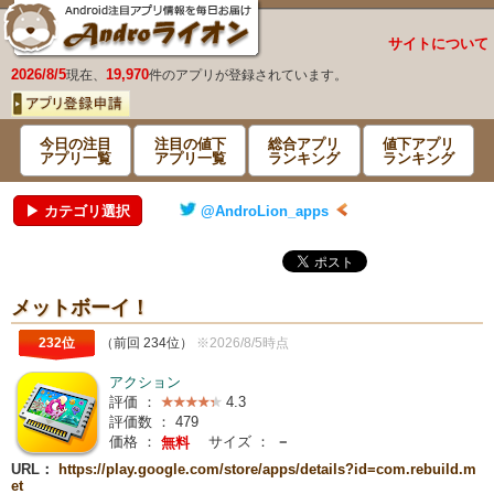
サイトについて
2026/8/5
19,970
現在、
件のアプリが登録されています。
今日の注目
注目の値下
総合アプリ
値下アプリ
アプリ一覧
アプリ一覧
ランキング
ランキング
▶ カテゴリ選択
@AndroLion_apps
メットボーイ！
232位
（前回 234位）
※2026/8/5時点
アクション
評価 ：
4.3
評価数 ：
479
価格 ：
サイズ ：
－
無料
URL：
https://play.google.com/store/apps/details?id=com.rebuild.m
et