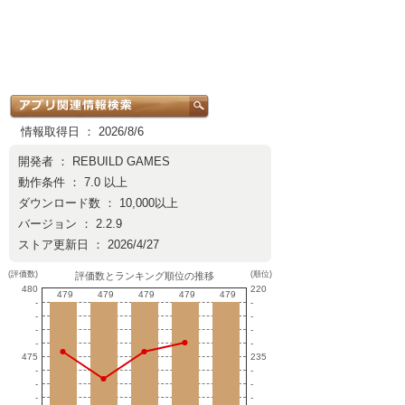
情報取得日 ： 2026/8/6
開発者 ：
REBUILD GAMES
動作条件 ： 7.0 以上
ダウンロード数 ： 10,000以上
バージョン ： 2.2.9
ストア更新日 ： 2026/4/27
(評価数)
(順位)
評価数とランキング順位の推移
480
220
479
479
479
479
479
479
479
479
479
479
-
-
-
-
-
-
-
-
475
235
-
-
-
-
-
-