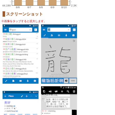
-
-
44,190
2.3K
8/6
8/7
8/8
8/9
8/10
スクリーンショット
※画像をタップすると拡大します。