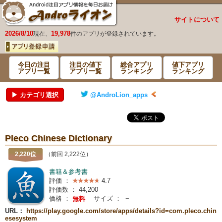
サイトについて
2026/8/10
19,978
現在、
件のアプリが登録されています。
今日の注目
注目の値下
総合アプリ
値下アプリ
アプリ一覧
アプリ一覧
ランキング
ランキング
▶ カテゴリ選択
@AndroLion_apps
Pleco Chinese Dictionary
2,220位
（前回 2,222位）
書籍＆参考書
評価 ：
4.7
評価数 ：
44,200
価格 ：
サイズ ：
－
無料
URL：
https://play.google.com/store/apps/details?id=com.pleco.chin
esesystem