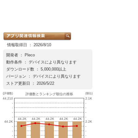
情報取得日 ： 2026/8/10
開発者 ：
Pleco
動作条件 ： デバイスにより異なります
ダウンロード数 ： 5,000,000以上
バージョン ： デバイスにより異なります
ストア更新日 ： 2026/5/22
(評価数)
(順位)
評価数とランキング順位の推移
44,210
2.1K
-
-
-
-
-
-
-
-
44.2K
44.2K
44.2K
44.2K
44.2K
44.2K
44.2K
44.2K
44.2K
44.2K
44.2K
2.2K
-
-
-
-
-
-