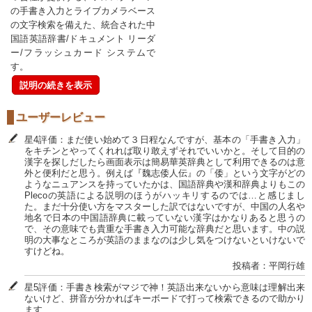
の手書き入力とライブカメラベース
の文字検索を備えた、統合された中
国語英語辞書/ドキュメント リーダ
ー/フラッシュカード システムで
す。
説明の続きを表示
ユーザーレビュー
星4評価：まだ使い始めて３日程なんですが、基本の「手書き入力」
をキチンとやってくれれば取り敢えずそれでいいかと。そして目的の
漢字を探しだしたら画面表示は簡易華英辞典として利用できるのは意
外と便利だと思う。例えば『魏志倭人伝』の「倭」という文字がどの
ようなニュアンスを持っていたかは、国語辞典や漢和辞典よりもこの
Plecoの英語による説明のほうがハッキリするのでは…と感じまし
た。まだ十分使い方をマスターした訳ではないですが、中国の人名や
地名で日本の中国語辞典に載っていない漢字はかなりあると思うの
で、その意味でも貴重な手書き入力可能な辞典だと思います。中の説
明の大事なところが英語のままなのは少し気をつけないといけないで
すけどね。
投稿者：平岡行雄
星5評価：手書き検索がマジで神！英語出来ないから意味は理解出来
ないけど、拼音が分かればキーボードで打って検索できるので助かり
ます