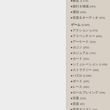
▸教育
(1,174)
▸旅行＆地域
(285)
▸通信
(248)
▸音楽＆オーディオ
(554)
ゲーム
(9,696)
▸アクション
(1,575)
▸アドベンチャー
(600)
▸アーケード
(319)
▸カジノ
(292)
▸カジュアル
(743)
▸カード
(341)
▸シミュレーション
(1,456)
▸ストラテジー
(468)
▸パズル
(2,088)
▸ボード
(295)
▸レース
(483)
▸ロールプレイング
(794)
▸言葉
(126)
▸音楽
(92)
▸音楽＆リズム
(24)