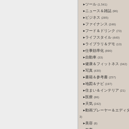
▸ツール
(1,541)
▸ニュース＆雑誌
(96)
▸ビジネス
(285)
▸ファイナンス
(246)
▸フード＆ドリンク
(73)
▸ライフスタイル
(440)
▸ライブラリ＆デモ
(13)
▸仕事効率化
(890)
▸自動車
(33)
▸健康＆フィットネス
(342)
▸写真
(430)
▸書籍＆参考書
(257)
▸地図＆ナビ
(197)
▸住まい＆インテリア
(21)
▸医療
(86)
▸天気
(242)
▸動画プレーヤー＆エディ
3)
▸美容
(8)