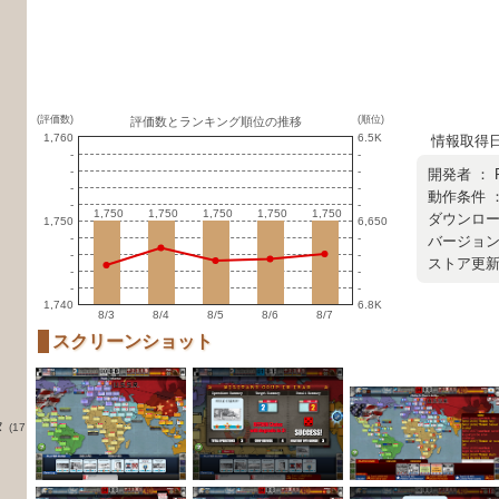
(評価数)
(順位)
評価数とランキング順位の推移
1,760
6.5K
情報取得日 ：
-
-
-
-
開発者 ：
-
-
動作条件 ：
-
-
1,750
1,750
1,750
1,750
1,750
1,750
1,750
1,750
1,750
1,750
ダウンロード
1,750
6,650
-
-
バージョン ：
-
-
ストア更新日 
-
-
-
-
1,740
6.8K
8/3
8/4
8/5
8/6
8/7
スクリーンショット
タ
(17