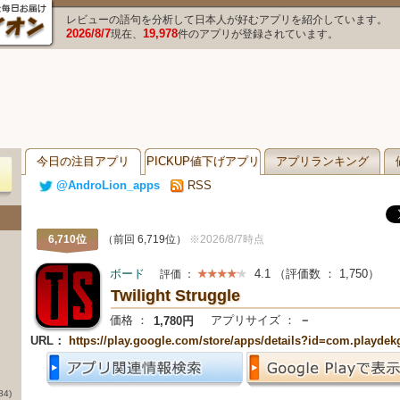
レビューの語句を分析して日本人が好むアプリを紹介しています。
2026/8/7
19,978
現在、
件のアプリが登録されています。
今日の注目アプリ
PICKUP値下げアプリ
アプリランキング
@AndroLion_apps
RSS
6,710位
（前回 6,719位）
※2026/8/7時点
ボード
4.1
（評価数 ：
1,750
）
評価 ：
Twilight Struggle
価格 ：
アプリサイズ ：
－
1,780円
URL：
https://play.google.com/store/apps/details?id=com.playdek
84)