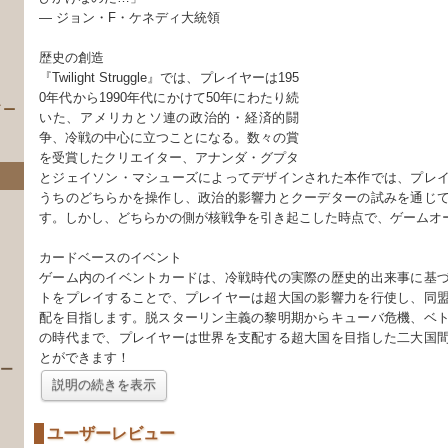
― ジョン・F・ケネディ大統領
歴史の創造
『Twilight Struggle』では、プレイヤーは195
0年代から1990年代にかけて50年にわたり続
イー
いた、アメリカとソ連の政治的・経済的闘
争、冷戦の中心に立つことになる。数々の賞
を受賞したクリエイター、アナンダ・グプタ
とジェイソン・マシューズによってデザインされた本作では、プレ
うちのどちらかを操作し、政治的影響力とクーデターの試みを通じ
す。しかし、どちらかの側が核戦争を引き起こした時点で、ゲームオ
カードベースのイベント
ゲーム内のイベントカードは、冷戦時代の実際の歴史的出来事に基
トをプレイすることで、プレイヤーは超大国の影響力を行使し、同
）
配を目指します。脱スターリン主義の黎明期からキューバ危機、ベ
の時代まで、プレイヤーは世界を支配する超大国を目指した二大国
とができます！
 ー
説明の続きを表示
ユーザーレビュー