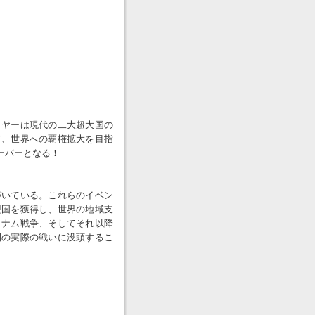
イヤーは現代の二大超大国の
て、世界への覇権拡大を目指
ーバーとなる！
づいている。これらのイベン
盟国を獲得し、世界の地域支
トナム戦争、そしてそれ以降
間の実際の戦いに没頭するこ