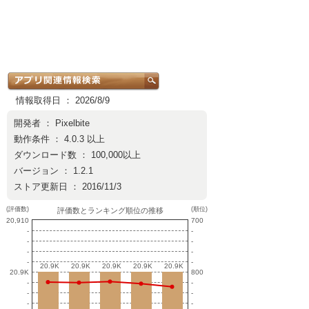
情報取得日 ： 2026/8/9
開発者 ：
Pixelbite
動作条件 ： 4.0.3 以上
ダウンロード数 ： 100,000以上
バージョン ： 1.2.1
ストア更新日 ： 2016/11/3
(評価数)
(順位)
評価数とランキング順位の推移
20,910
700
-
-
-
-
-
-
-
-
20.9K
20.9K
20.9K
20.9K
20.9K
20.9K
20.9K
20.9K
20.9K
20.9K
20.9K
800
-
-
-
-
-
-