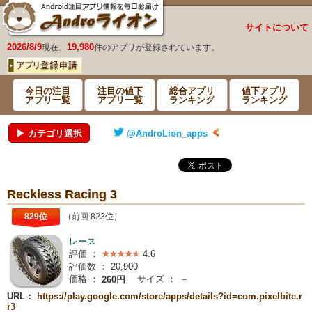
サイトについて
2026/8/9
19,980
現在、
件のアプリが登録されています。
今日の注目
注目の値下
総合アプリ
値下アプリ
アプリ一覧
アプリ一覧
ランキング
ランキング
▶ カテゴリ選択
@AndroLion_apps
Reckless Racing 3
829位
（前回 823位）
レース
評価 ：
4.6
評価数 ：
20,900
価格 ：
サイズ ：
－
260円
URL：
https://play.google.com/store/apps/details?id=com.pixelbite.r
r3