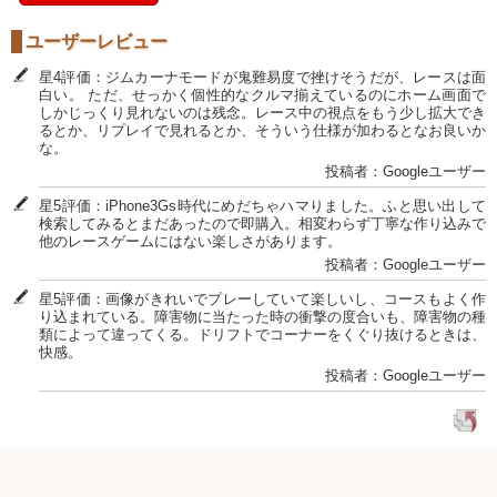
ユーザーレビュー
星4評価：ジムカーナモードが鬼難易度で挫けそうだが、レースは面
白い。 ただ、せっかく個性的なクルマ揃えているのにホーム画面で
しかじっくり見れないのは残念。レース中の視点をもう少し拡大でき
るとか、リプレイで見れるとか、そういう仕様が加わるとなお良いか
な。
投稿者：Googleユーザー
星5評価：iPhone3Gs時代にめだちゃハマりました。ふと思い出して
検索してみるとまだあったので即購入。相変わらず丁寧な作り込みで
他のレースゲームにはない楽しさがあります。
投稿者：Googleユーザー
星5評価：画像がきれいでプレーしていて楽しいし、コースもよく作
り込まれている。障害物に当たった時の衝撃の度合いも、障害物の種
類によって違ってくる。ドリフトでコーナーをくぐり抜けるときは、
快感。
投稿者：Googleユーザー