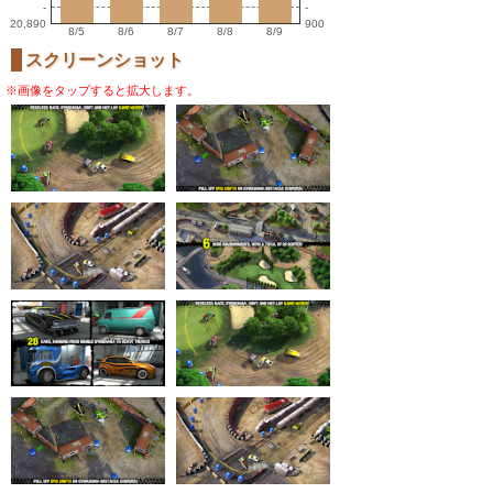
-
-
20,890
900
8/5
8/6
8/7
8/8
8/9
スクリーンショット
※画像をタップすると拡大します。