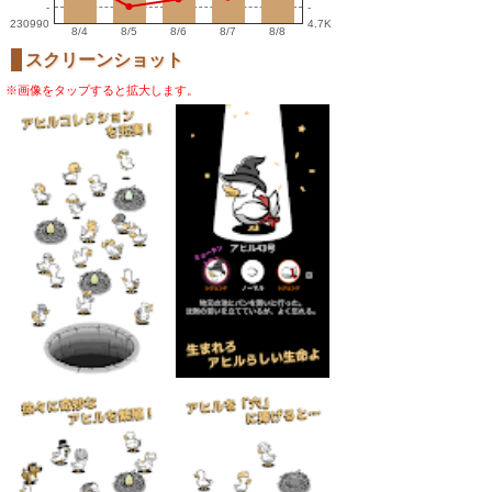
-
-
230990
4.7K
8/4
8/5
8/6
8/7
8/8
スクリーンショット
※画像をタップすると拡大します。