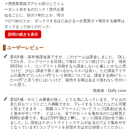
ァ突然変異抜刀アヒル切りしてミュ
ータント化するのだック！世代を重
ねるごとに、頭ガァ剣だとか、羽ガ
ァひづめだとか、ダックりするほどあひるべき変異ガァ発生する確率は
ダックまってゆくのだック。
説明の続きを表示
ユーザーレビュー
星4評価：基本無課金派ですが、このゲームは課金しました。 DLし
て2カ月。コンプリートを目指して毎日コツコツ続けています。現在
20/23セット。コンプリート目指すなら課金しないと厳しいかなと思
うけど、少ない課金で長く遊べるからコスパは良い。ただ課金アイテ
ムの案内で"たった○○円"という表現については、課金する側が"たっ
た○○円"と言う分にはいいけど、販売する側はあまり使わない方がい
いと思う。。
投稿者：Duffy Love
星5評価：やりこみ要素が強く、とても気に入っています。アヒルの
見た目もツッコミどころ満載ですが、プレイするうちにだんだん可愛
く見えてきます…。 図鑑コンプリートについて:ランプ(課金)がある
と進めやすいです。 とはいえ、全てのセットを集めるのには根気と
時間が必要です。私は2万8千個ほど孵し、セット(現在23)が全て揃い
ました。(←現在はスポットライトシステムがあるのでより集めやす
くなっています) コンプリートを目指す方はぜひ頑張ってください。