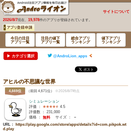
サイトについて
2026/8/7
19,978
現在、
件のアプリが登録されています。
今日の注目
注目の値下
総合アプリ
値下アプリ
アプリ一覧
アプリ一覧
ランキング
ランキング
▶ カテゴリ選択
@AndroLion_apps
アヒルの不思議な世界
4,669位
（前回 4,671位）
※2026/8/7時点
シミュレーション
評価 ：
4.5
評価数 ：
231,000
価格 ：
サイズ ：
－
無料
URL：
https://play.google.com/store/apps/details?id=com.pikpok.wt
d.play