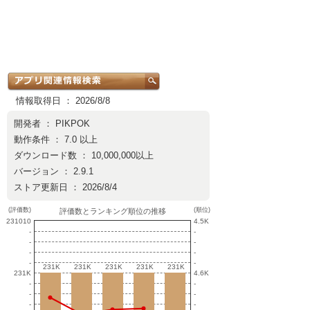
情報取得日 ： 2026/8/8
開発者 ：
PIKPOK
動作条件 ： 7.0 以上
ダウンロード数 ： 10,000,000以上
バージョン ： 2.9.1
ストア更新日 ： 2026/8/4
(評価数)
(順位)
評価数とランキング順位の推移
231010
4.5K
-
-
-
-
-
-
-
-
231K
231K
231K
231K
231K
231K
231K
231K
231K
231K
231K
4.6K
-
-
-
-
-
-