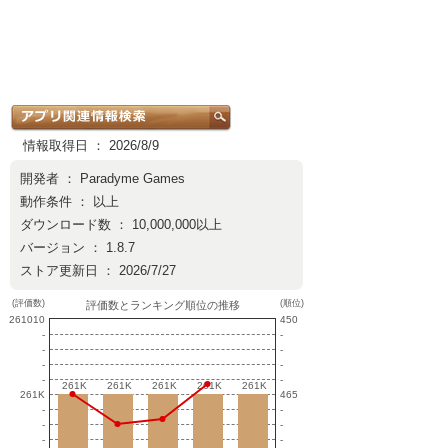
情報取得日 ： 2026/8/9
開発者 ：
Paradyme Games
動作条件 ： 以上
ダウンロード数 ： 10,000,000以上
バージョン ： 1.8.7
ストア更新日 ： 2026/7/27
(評価数)
(順位)
評価数とランキング順位の推移
261010
450
-
-
-
-
-
-
-
-
261K
261K
261K
261K
261K
261K
261K
261K
261K
261K
261K
465
-
-
-
-
-
-