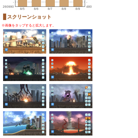
-
-
260990
480
8/5
8/6
8/7
8/8
8/9
スクリーンショット
※画像をタップすると拡大します。