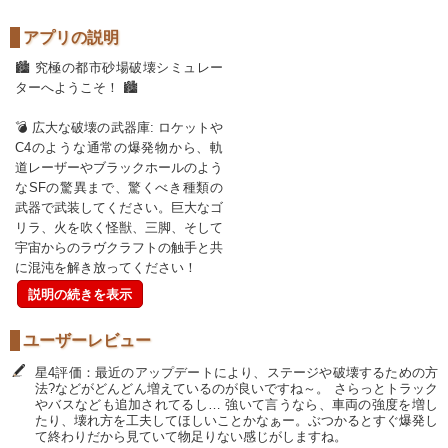
アプリの説明
🏙️ 究極の都市砂場破壊シミュレー
ターへようこそ！ 🏙️
💣 広大な破壊の武器庫: ロケットや
C4のような通常の爆発物から、軌
道レーザーやブラックホールのよう
なSFの驚異まで、驚くべき種類の
武器で武装してください。巨大なゴ
リラ、火を吹く怪獣、三脚、そして
宇宙からのラヴクラフトの触手と共
に混沌を解き放ってください！
説明の続きを表示
ユーザーレビュー
星4評価：最近のアップデートにより、ステージや破壊するための方
法?などがどんどん増えているのが良いですね～。 さらっとトラック
やバスなども追加されてるし… 強いて言うなら、車両の強度を増し
たり、壊れ方を工夫してほしいことかなぁー。ぶつかるとすぐ爆発し
て終わりだから見ていて物足りない感じがしますね。