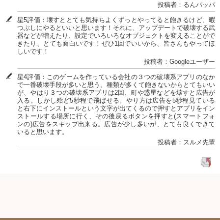
投稿者：るんパッパ
星5評価：壊すととても気持ちよくずっとやってると飽きるけど、暇
つぶしにやるといいと思います！それに、アップデートで破壊する武
器などが増えたり、設定でいろいろなオブジェクトを変えることがで
きたり、とても面白いです！ぜひ1回でいいから、皆さんもやってほ
しいです！
投稿者：Googleユーザー
星4評価：このゲームを作っている会社の３つの破壊系アプリのなか
で一番破壊手段が多いと思う。種類が多くて飽きないからとてもいい
が、やはり３つの破壊系アプリは2回、町や惑星などを壊すと広告が
入る。しかし殆ど5秒程で飛ばせる。やり方は広告を5秒程見ている
と右下にインストールという文字が出てくるので押すとアプリをイン
ストールする場所に行く、その後戻るボタンを押すと(スマートフォ
ンの)広告をスキップ出来る。広告が少し多いが、とても良くできて
いると思います。
投稿者：スルメ先輩