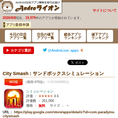
サイトについて
2026/8/8
19,979
現在、
件のアプリが登録されています。
今日の注目
注目の値下
総合アプリ
値下アプリ
アプリ一覧
アプリ一覧
ランキング
ランキング
▶ カテゴリ選択
@AndroLion_apps
City Smash : サンドボックスシミュレーション
463位
（前回 470位）
※2026/8/8時点
シミュレーション
評価 ：
4.6
評価数 ：
261,000
価格 ：
サイズ ：
－
無料
URL：
https://play.google.com/store/apps/details?id=com.paradyme.
citysmash