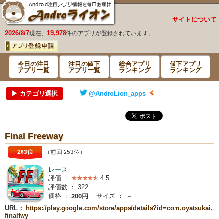
サイトについて
2026/8/7
19,978
現在、
件のアプリが登録されています。
今日の注目
注目の値下
総合アプリ
値下アプリ
アプリ一覧
アプリ一覧
ランキング
ランキング
▶ カテゴリ選択
@AndroLion_apps
Final Freeway
263位
（前回 253位）
レース
評価 ：
4.5
評価数 ：
322
価格 ：
サイズ ：
－
200円
URL：
https://play.google.com/store/apps/details?id=com.oyatsukai.
finalfwy