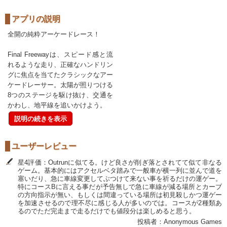
アプリの説明
全開の純粋アーケードレース！
Final Freewayは、スピード感と流
れるような走り、正確なハンドリン
グに焦点を当てたクラシックなアー
ケードレーサー。太陽が照りつける
8つのステージを駆け抜け、交通を
かわし、地平線を追いかけよう。
説明の続きを表示
ユーザーレビュー
星4評価：Outrunに似てる。けど良さが削ぎ落とされてて似て非なる
ゲーム。基本的にはアクセルベタ踏みで一般車が横一列に並んで道を
塞いだり、急に車線変更してぶつけて来ない事を祈るだけの運ゲー。
特にコースBに言える事だが予告無しで急に車線が減る場所とカーブ
の方向指示が無い、もしくは間違っている場所は初見殺しかつ運ゲー
を加速させるので理不尽に感じる人が多いのでは。コースが2種類あ
るのでただ完走まで走るだけでも値段分は楽しめると思う。
投稿者：Anonymous Games