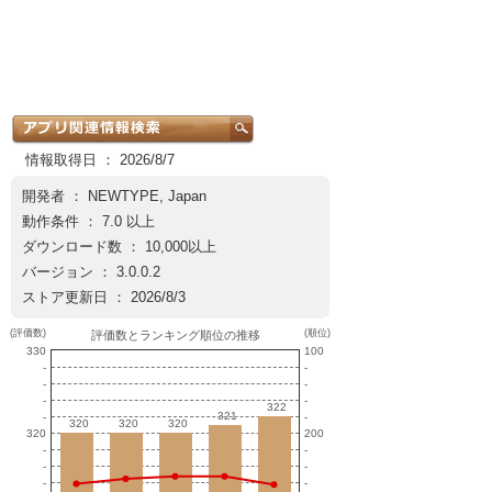
情報取得日 ： 2026/8/7
開発者 ：
NEWTYPE, Japan
動作条件 ： 7.0 以上
ダウンロード数 ： 10,000以上
バージョン ： 3.0.0.2
ストア更新日 ： 2026/8/3
(評価数)
(順位)
評価数とランキング順位の推移
330
100
-
-
-
-
-
-
322
322
321
321
-
-
320
320
320
320
320
320
320
200
-
-
-
-
-
-