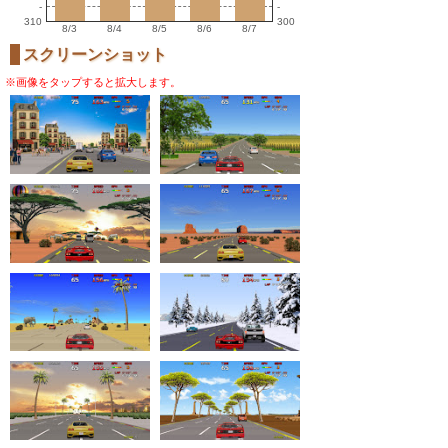
-
-
310
300
8/3
8/4
8/5
8/6
8/7
スクリーンショット
※画像をタップすると拡大します。