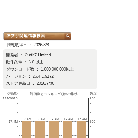
情報取得日 ： 2026/8/8
開発者 ：
Outfit7 Limited
動作条件 ： 6.0 以上
ダウンロード数 ： 1,000,000,000以上
バージョン ： 26.4.1.9172
ストア更新日 ： 2026/7/30
(評価数)
(順位)
評価数とランキング順位の推移
17400010
800
-
-
-
-
-
-
-
-
17.4M
17.4M
17.4M
17.4M
17.4M
17.4M
17.4M
17.4M
17.4M
17.4M
17.4M
900
-
-
-
-
-
-