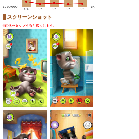
-
-
17399990
1K
8/4
8/5
8/6
8/7
8/8
スクリーンショット
※画像をタップすると拡大します。