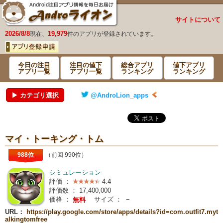
サイトについて
2026/8/8
19,979
現在、
件のアプリが登録されています。
今日の注目
注目の値下
総合アプリ
値下アプリ
アプリ一覧
アプリ一覧
ランキング
ランキング
▶ カテゴリ選択
@AndroLion_apps
マイ・トーキング・トム
988位
（前回 990位）
シミュレーション
評価 ：
4.4
評価数 ：
17,400,000
価格 ：
サイズ ：
－
無料
URL：
https://play.google.com/store/apps/details?id=com.outfit7.myt
alkingtomfree