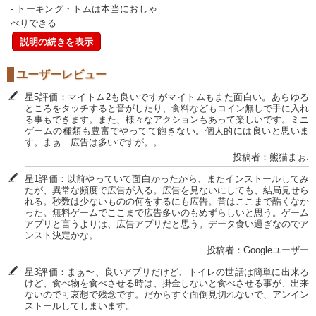
- トーキング・トムは本当におしゃ
べりできる
説明の続きを表示
ユーザーレビュー
星5評価：マイトム2も良いですがマイトムもまた面白い。あらゆる
ところをタッチすると音がしたり、食料などもコイン無しで手に入れ
る事もできます。また、様々なアクションもあって楽しいです。ミニ
ゲームの種類も豊富でやってて飽きない。個人的には良いと思いま
す。まぁ…広告は多いですが。。
投稿者：熊猫まぉ.
星1評価：以前やっていて面白かったから、またインストールしてみ
たが、異常な頻度で広告が入る。広告を見ないにしても、結局見せら
れる。秒数は少ないものの何をするにも広告。昔はここまで酷くなか
った。無料ゲームでここまで広告多いのもめずらしいと思う。ゲーム
アプリと言うよりは、広告アプリだと思う。データ食い過ぎなのでア
ンスト決定かな。
投稿者：Googleユーザー
星3評価：まぁ〜、良いアプリだけど、トイレの世話は簡単に出来る
けど、食べ物を食べさせる時は、掛金しないと食べさせる事が、出来
ないので可哀想で残念です。だからすぐ面倒見切れないで、アンイン
ストールしてしまいます。