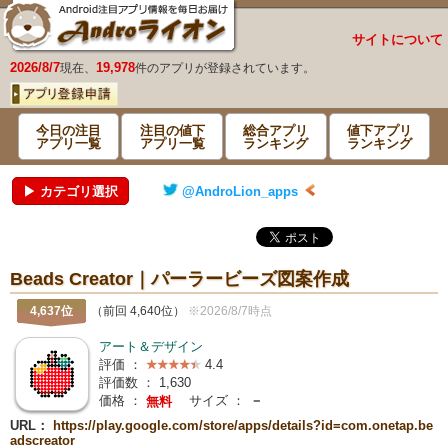
サイトについて
2026/8/7
19,978
現在、
件のアプリが登録されています。
今日の注目
注目の値下
総合アプリ
値下アプリ
アプリ一覧
アプリ一覧
ランキング
ランキング
▶ カテゴリ選択
@AndroLion_apps
Beads Creator｜パーラービーズ図案作成
4,637位
（前回 4,640位）
※2026/8/7時点
アート＆デザイン
評価 ：
4.4
評価数 ：
1,630
価格 ：
サイズ ：
－
無料
URL：
https://play.google.com/store/apps/details?id=com.onetap.be
adscreator