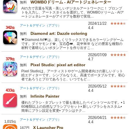
WOMBOドリーム - AIアートジェネレーター
無料
AIの力で言葉を写真・美しいデジタルアートワークに！ プロンプ
トを入力し、アートスタイルを選択して、WOMBOドリーム - AIア
ートジェネレーターがアイデアを数秒で実現…
2024/11/22
アート＆デザイン（アプリ）
342
4.4
位
Diamond art: Dazzle coloring
無料
💗Diamond Art💗は、楽しくリラックスできるカラーリングゲーム
です。ダイヤモンド💎、宝石💍👑、花🌹🌺🌸 などの豊富な種類の
材料で素晴らしいボタンアートを作り出すこ…
2026/07/09
アート＆デザイン（アプリ）
379
4.7
位
Pixel Studio: pixel art editor
無料
Pixel Studioは、アーティストやゲーム開発者向けの新しいドット
絵エディターです。シンプルなうえ、高速でポータブルです。初心
者であろうとプロであろうと、いつでもど…
2026/05/12
アート＆デザイン（アプリ）
433
4.4
位
Infinite Painter
無料
優れたブラシ - タブレットで最も進化したペイントツールです。• 1
60種類以上の自然なブラシプリセット• 新しいブラシをカスタム•
簡単にブラシ設定を変更• ブラシはテク…
2026/04/21
アート＆デザイン（アプリ）
1,015
4.4
位
X Launcher Pro
167円