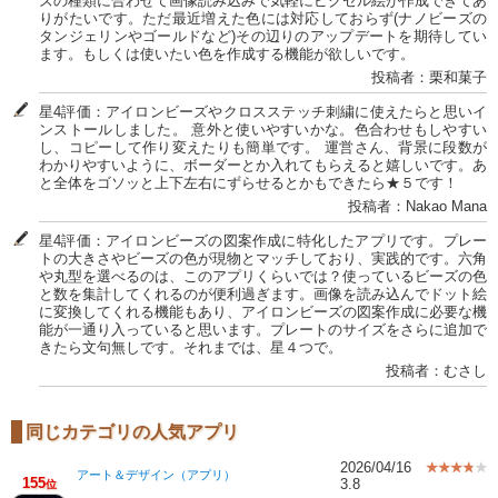
ズの種類に合わせて画像読み込みで気軽にピクセル絵が作成できてあ
りがたいです。ただ最近増えた色には対応しておらず(ナノビーズの
タンジェリンやゴールドなど)その辺りのアップデートを期待してい
ます。もしくは使いたい色を作成する機能が欲しいです。
投稿者：栗和菓子
星4評価：アイロンビーズやクロスステッチ刺繍に使えたらと思いイ
ンストールしました。 意外と使いやすいかな。色合わせもしやすい
し、コピーして作り変えたりも簡単です。 運営さん、背景に段数が
わかりやすいように、ボーダーとか入れてもらえると嬉しいです。あ
と全体をゴソッと上下左右にずらせるとかもできたら★５です！
投稿者：Nakao Mana
星4評価：アイロンビーズの図案作成に特化したアプリです。プレー
トの大きさやビーズの色が現物とマッチしており、実践的です。六角
や丸型を選べるのは、このアプリくらいでは？使っているビーズの色
と数を集計してくれるのが便利過ぎます。画像を読み込んでドット絵
に変換してくれる機能もあり、アイロンビーズの図案作成に必要な機
能が一通り入っていると思います。プレートのサイズをさらに追加で
きたら文句無しです。それまでは、星４つで。
投稿者：むさし
同じカテゴリの人気アプリ
2026/04/16
アート＆デザイン（アプリ）
155
3.8
位