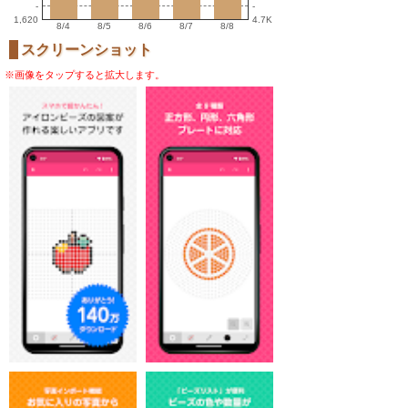
-
-
1,620
4.7K
8/4
8/5
8/6
8/7
8/8
スクリーンショット
※画像をタップすると拡大します。