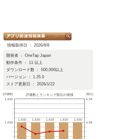
情報取得日 ： 2026/8/8
開発者 ：
OneTap Japan
動作条件 ： 11 以上
ダウンロード数 ： 500,000以上
バージョン ： 1.25.0
ストア更新日 ： 2026/1/22
(評価数)
(順位)
評価数とランキング順位の推移
1,640
4.5K
-
-
-
-
-
-
-
-
1,630
1,630
1,630
1,630
1,630
1,630
1,630
1,630
1,630
1,630
1,630
4.6K
-
-
-
-
-
-