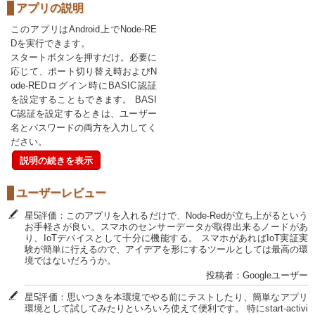
アプリの説明
このアプリはAndroid上でNode-RE
Dを実行できます。
スタートボタンを押すだけ。必要に
応じて、ポート切り替え時およびN
ode-REDログイン時にBASIC認証
を設定することもできます。 BASI
C認証を設定するときは、ユーザー
名とパスワードの両方を入力してく
ださい。
説明の続きを表示
ユーザーレビュー
星5評価：このアプリを入れるだけで、Node-Redが立ち上がるという
お手軽さが良い。スマホのセンサーデータが取得出来るノードがあ
り、IoTデバイスとして十分に機能する。 スマホがあればIoT実証実
験が簡単に行えるので、アイデアを形にするツールとしては最高の環
境ではないだろうか。
投稿者：Googleユーザー
星5評価：思いつきを本環境でやる前にテストしたり、簡単なアプリ
環境として試してみたりといろいろ使えて便利です。 特にstart-activi