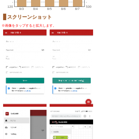
-
-
120
530
8/3
8/4
8/5
8/6
8/7
スクリーンショット
※画像をタップすると拡大します。