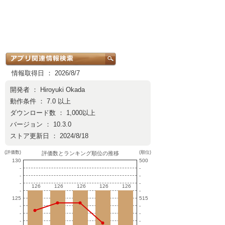
情報取得日 ： 2026/8/7
開発者 ：
Hiroyuki Okada
動作条件 ： 7.0 以上
ダウンロード数 ： 1,000以上
バージョン ： 10.3.0
ストア更新日 ： 2024/8/18
(評価数)
(順位)
評価数とランキング順位の推移
130
500
-
-
-
-
-
-
126
126
126
126
126
126
126
126
126
126
-
-
125
515
-
-
-
-
-
-