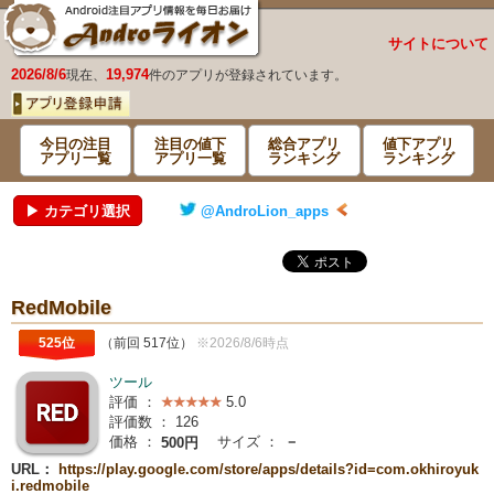
サイトについて
2026/8/6
19,974
現在、
件のアプリが登録されています。
今日の注目
注目の値下
総合アプリ
値下アプリ
アプリ一覧
アプリ一覧
ランキング
ランキング
▶ カテゴリ選択
@AndroLion_apps
RedMobile
525位
（前回 517位）
※2026/8/6時点
ツール
評価 ：
5.0
評価数 ：
126
価格 ：
サイズ ：
－
500円
URL：
https://play.google.com/store/apps/details?id=com.okhiroyuk
i.redmobile