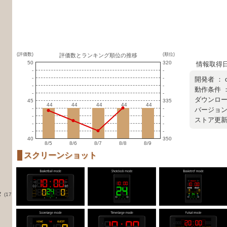
(評価数)
(順位)
評価数とランキング順位の推移
50
320
情報取得日 ：
-
-
-
-
開発者 ：
-
-
動作条件 ：
-
-
ダウンロード
45
335
44
44
44
44
44
44
44
44
44
44
-
-
バージョン ：
-
-
ストア更新日 
-
-
-
-
40
350
8/5
8/6
8/7
8/8
8/9
スクリーンショット
タ
(17