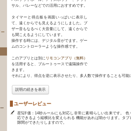
サル、バレーなどでの活用におすすめです。
タイマーと得点板を画面いっぱいに表示し
て、遠くからでも見えるようにしました。ブ
ザー音もなるべく大音量にして、遠くからで
イー
も聞こえるようにしています。
操作する時には、デジタル音がでます。ゲー
ムのコントローラーような操作感です。
このアプリとは別に
リモコンアプリ（無料）
を活用すると、ブルートゥースで遠隔操作で
きます。
それにより、得点を逆に表示させたり、多人数で操作することも可能
）
説明の続きを表示
ユーザーレビュー
 ー
星5評価：14秒ルールにも対応し非常に素晴らしい出来です。 
応できるよう縦横比を変えられる 機能があれば助かります。タブ
隙間ができたりしますので。