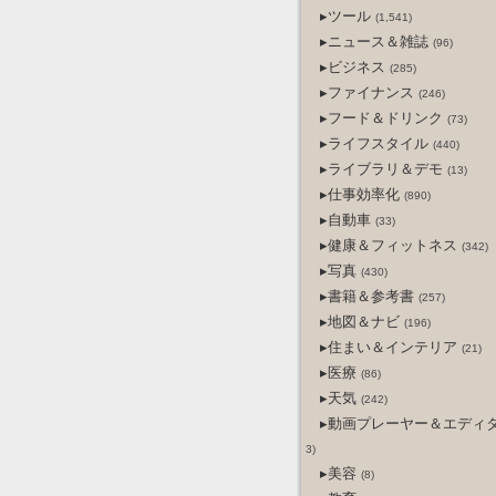
▸ツール
(1,541)
▸ニュース＆雑誌
(96)
▸ビジネス
(285)
▸ファイナンス
(246)
▸フード＆ドリンク
(73)
▸ライフスタイル
(440)
▸ライブラリ＆デモ
(13)
▸仕事効率化
(890)
▸自動車
(33)
▸健康＆フィットネス
(342)
▸写真
(430)
▸書籍＆参考書
(257)
▸地図＆ナビ
(196)
▸住まい＆インテリア
(21)
▸医療
(86)
▸天気
(242)
▸動画プレーヤー＆エディ
3)
▸美容
(8)