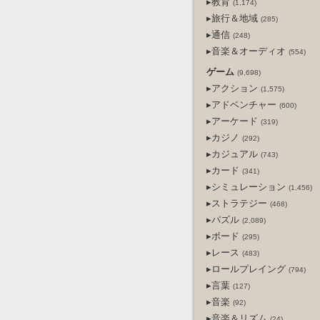
▸教育
(1,174)
▸旅行＆地域
(285)
▸通信
(248)
▸音楽＆オーディオ
(554)
ゲーム
(9,698)
▸アクション
(1,575)
▸アドベンチャー
(600)
▸アーケード
(319)
▸カジノ
(292)
▸カジュアル
(743)
▸カード
(341)
▸シミュレーション
(1,456)
▸ストラテジー
(468)
▸パズル
(2,089)
▸ボード
(295)
▸レース
(483)
▸ロールプレイング
(794)
▸言葉
(127)
▸音楽
(92)
▸音楽＆リズム
(24)