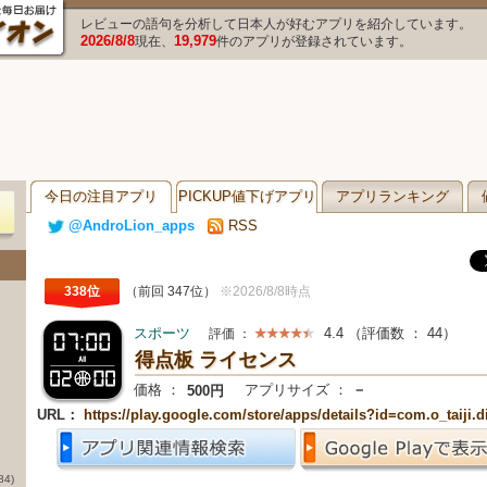
レビューの語句を分析して日本人が好むアプリを紹介しています。
2026/8/8
19,979
現在、
件のアプリが登録されています。
今日の注目アプリ
PICKUP値下げアプリ
アプリランキング
@AndroLion_apps
RSS
338位
（前回 347位）
※2026/8/8時点
スポーツ
4.4
（評価数 ：
44
）
評価 ：
得点板 ライセンス
価格 ：
アプリサイズ ：
－
500円
URL：
https://play.google.com/store/apps/details?id=com.o_taiji.d
84)