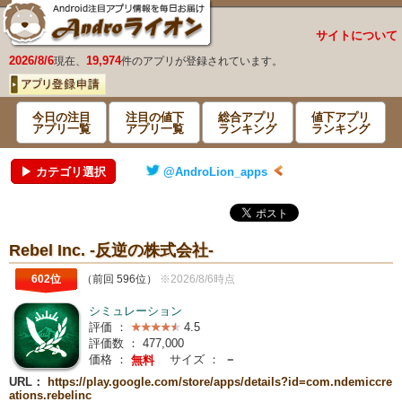
サイトについて
2026/8/6
19,974
現在、
件のアプリが登録されています。
今日の注目
注目の値下
総合アプリ
値下アプリ
アプリ一覧
アプリ一覧
ランキング
ランキング
▶ カテゴリ選択
@AndroLion_apps
Rebel Inc. -反逆の株式会社-
602位
（前回 596位）
※2026/8/6時点
シミュレーション
評価 ：
4.5
評価数 ：
477,000
価格 ：
サイズ ：
－
無料
URL：
https://play.google.com/store/apps/details?id=com.ndemiccre
ations.rebelinc