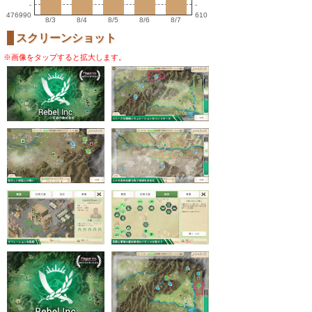
-
-
476990
610
8/3
8/4
8/5
8/6
8/7
スクリーンショット
※画像をタップすると拡大します。