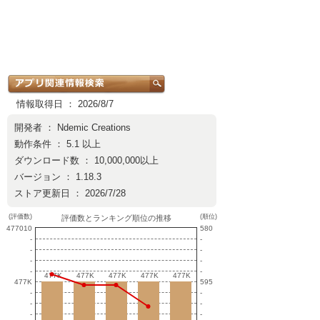
情報取得日 ： 2026/8/7
開発者 ：
Ndemic Creations
動作条件 ： 5.1 以上
ダウンロード数 ： 10,000,000以上
バージョン ： 1.18.3
ストア更新日 ： 2026/7/28
(評価数)
(順位)
評価数とランキング順位の推移
477010
580
-
-
-
-
-
-
-
-
477K
477K
477K
477K
477K
477K
477K
477K
477K
477K
477K
595
-
-
-
-
-
-