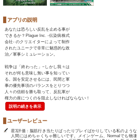
アプリの説明
あなたは恐ろしい反乱を止める事が
できるか？Plague Inc. -伝染病株式
会社- のクリエイターによって制作
されたユニークで非常に魅惑的な政
治／軍事シミュレーション。
戦争は「終わった」−しかし我々は
それが何も意味し無い事を知ってい
る。国を安定させるには、民間と軍
事の優先事項のバランスをとりつつ
人々の信頼を勝ち取って、反乱軍が
権力の座につくのを阻止しなければならない！
説明の続きを表示
ユーザーレビュー
星3評価：脳筋行き当たりばったりプレイばかりしている私のような
人間にはめちゃくちゃ難しいです。メインゲーム、Normalでも物凄