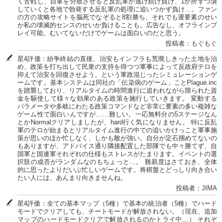
く苦戦し、自軍を分散させると反乱軍が逃げ続け負け、1か所ずつ潰
していくと各地で勃発する反乱軍の処理に追いつかず負け…。ファン
の方の攻略サイトを脳死でなぞると8割勝ち、それでも運要素のせい
か私の壊滅的センスのせいか負けることも。広告なし、オフラインプ
レイ可能。むいてないだけでゲームは面白いのだと思う。
投稿者：もぐもぐ
星4評価：紛争終結の直後、治安もインフラも荒廃しきった土地を治
め、政策を打ち出して民衆の支持を得つつ軍事によって反政府テロを
抑えて治安を回復させよう、という軍政混じったシミュレーションゲ
ームです。基本システムは同社の「伝染病のゲーム」ことPlague.inc
を踏襲しており、リアルタイムの時間進行に追われながら限られた資
金を駆使して様々な効果のある政策を施行していきます。 変動する
パラメータや多岐にわたる政策コマンドなど非常に要素の多い複雑な
ゲーム性で面白いんですが……難しい。一応無料分の5ステージなん
とかNormalクリアしましたが、hard行く気になりません。 特に反乱
軍のテロが始まるとリアルタイム進行の中での追いかけっこと軍事施
策が思いのほか忙しなく、しかも敵が強い。自分が定石掴めてないの
もありますが、アドバイス通り隣接配置した部隊でも中々勝てず、自
国軍と国連軍それぞれの仕様もストレスがたまります。イベントの選
択肢の成否がランダムなのもちょっと…。 難易度はさておき、全体
的に思ったよりだいぶ忙しいゲームです。将棋盤とどっしり向き合い
たい人には、あんまり向きませんね。
投稿者：JIMA
星4評価：全ての基本マップ（5種）で基本の統治者（5種）でハード
モードでクリアしても、チートモードが解放されない。（現在、追加
マップのハードモードクリアで解放されるのかトライ中…） それぞ