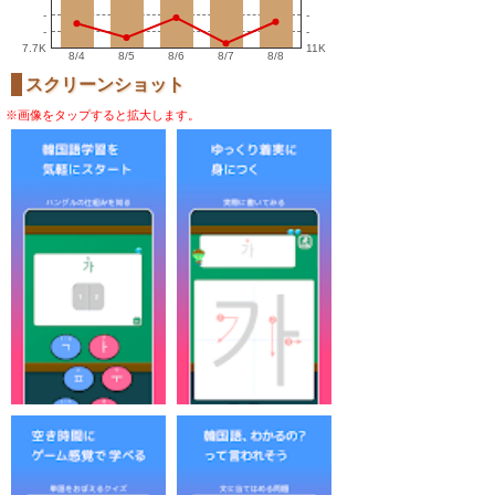
-
-
-
-
7.7K
11K
8/4
8/5
8/6
8/7
8/8
スクリーンショット
※画像をタップすると拡大します。