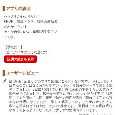
アプリの説明
ハングルがわかりたい！
KPOP、韓流ドラマ、韓国の商品名
がわかりたい！
そんな自分のための韓国語学習アプ
リです。
【手軽に！】
問題はクイズのような選択式！
説明の続きを表示
ユーザーレビュー
星2評価：広告がデカすぎて勉強どころじゃないです。 入れたばかり
はそんなことはなく分かりやすいしゆっくり自分のペースで楽しく勉
強してました。3日ほど続けていると急に画面の半分くらいのデカイ
広告がでてきました。広告を一時的に消すボタンも効かずアプリ1度
閉じてまた開いても同じ状態で勉強の画面が広告で隠れて文字すら読
めない状態になりました。 楽しく勉強していましたがお金をかけて
広告を消すほどでは無かったので残念です。 数日経って今度は広告
小さくできるようになったので少しずつ勉強出来ています。