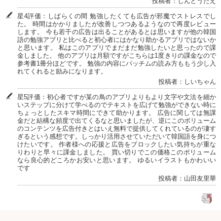
投稿者：しんどうたえ
星4評価：しばらくの間 勉強したくても広告が邪魔でストレスでし
た。 時間はかかりましたが改善しつつあるようなので再度レビュー
します。 今も若干の広告は出ることがあるとは思いますが他の韓国
語の勉強アプリと比べると初心者にはかなり助かるアプリではないか
と思います。 私はこのアプリでまだまだ勉強したいと思ったので課
金しました。 他のアプリは月額ですがこちらは1度きりの課金なので
参考書1冊分ほどです。 勉強の内容にパッチムの読み方ももう少し入
れてくれると励みになります。
投稿者：しいちゃん
星5評価：初心者ですが某の鳥のアプリよりもより文字や文法を細か
いステップに分けて学べるのでテキストを広げて勉強ができない時に
ちょっとしたスキマ時間にできて助かります。 広告に関しては無課
金だと結構な頻度で出てくるなと思いましたが、逆にこのボリューム
のコンテンツを広告付きとはいえ無料で提供してくれているのが凄す
ぎるという感想です。しっかり活用させていただいて韓国語を身につ
けたいです。 作者様への応援と広告をブロックしたい気持ちが重な
りわりと早々に課金しました。 買い切りでこの価格このボリューム
なら良心的どころかお安いと思います。 ゆるいイラストもかわいい
です
投稿者：山田友里華