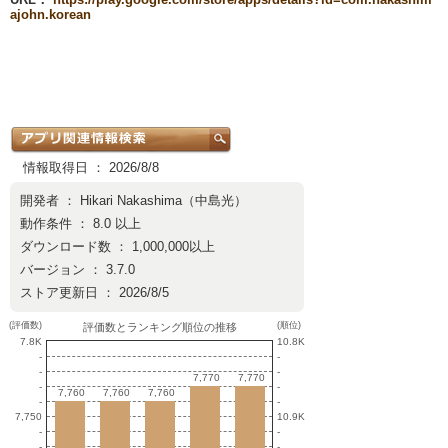
ajohn.korean
情報取得日 ： 2026/8/8
開発者 ：
Hikari Nakashima（中島光）
動作条件 ： 8.0 以上
ダウンロード数 ： 1,000,000以上
バージョン ： 3.7.0
ストア更新日 ： 2026/8/5
(評価数)
(順位)
評価数とランキング順位の推移
7.8K
10.8K
-
-
-
-
7,770
7,770
7,770
7,770
-
-
7,760
7,760
7,760
7,760
7,760
7,760
-
-
7,750
10.9K
-
-
-
-