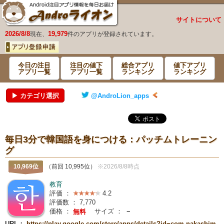
サイトについて
2026/8/8
19,979
現在、
件のアプリが登録されています。
今日の注目
注目の値下
総合アプリ
値下アプリ
アプリ一覧
アプリ一覧
ランキング
ランキング
▶ カテゴリ選択
@AndroLion_apps
毎日3分で韓国語を身につける：パッチムトレーニン
グ
10,969位
（前回 10,995位）
※2026/8/8時点
教育
評価 ：
4.2
評価数 ：
7,770
価格 ：
サイズ ：
－
無料
URL：
https://play.google.com/store/apps/details?id=com.nakashim