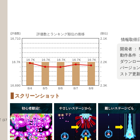
(評価数)
(順位)
評価数とランキング順位の推移
16,710
2.1K
情報取得日 ：
-
-
-
-
開発者 ：
-
-
動作条件 ：
-
-
16.7K
16.7K
16.7K
16.7K
16.7K
16.7K
16.7K
16.7K
16.7K
16.7K
ダウンロード
16.7K
2.2K
-
-
バージョン ：
-
-
ストア更新日 
-
-
-
-
16,690
2.3K
8/4
8/5
8/6
8/7
8/8
スクリーンショット
タ
(17