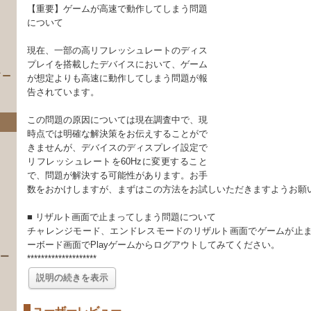
【重要】ゲームが高速で動作してしまう問題
について
現在、一部の高リフレッシュレートのディス
プレイを搭載したデバイスにおいて、ゲーム
イー
が想定よりも高速に動作してしまう問題が報
告されています。
この問題の原因については現在調査中で、現
時点では明確な解決策をお伝えすることがで
きませんが、デバイスのディスプレイ設定で
リフレッシュレートを60Hzに変更すること
で、問題が解決する可能性があります。お手
数をおかけしますが、まずはこの方法をお試しいただきますようお願
）
■ リザルト画面で止まってしまう問題について
チャレンジモード、エンドレスモードのリザルト画面でゲームが止
ーボード画面でPlayゲームからログアウトしてみてください。
 ー
********************
説明の続きを表示