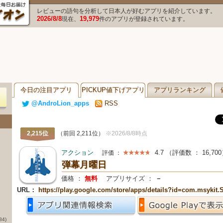
レビューの語句を分析して日本人が好むアプリを紹介しています。
2026/8/8
19,979
現在、
件のアプリが登録されています。
今日の注目アプリ
PICKUP値下げアプリ
アプリランキング
@AndroLion_apps
RSS
2,215位
（前回 2,211位）
※2026/8/8時点
アクション
4.7
（評価数 ：
16,700
評価 ：
弾幕月曜日
価格 ：
無料
アプリサイズ ：
－
URL：
https://play.google.com/store/apps/details?id=com.msykit.
84)