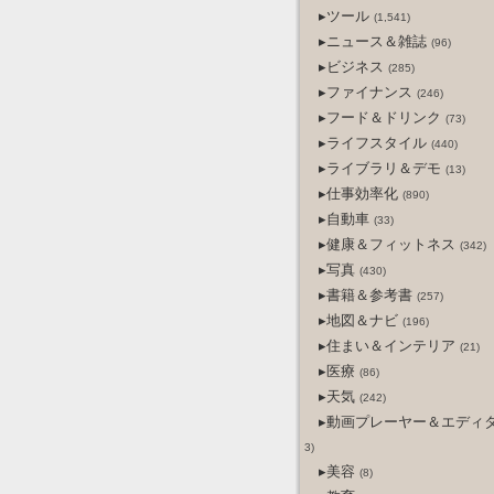
▸ツール
(1,541)
▸ニュース＆雑誌
(96)
▸ビジネス
(285)
▸ファイナンス
(246)
▸フード＆ドリンク
(73)
▸ライフスタイル
(440)
▸ライブラリ＆デモ
(13)
▸仕事効率化
(890)
▸自動車
(33)
▸健康＆フィットネス
(342)
▸写真
(430)
▸書籍＆参考書
(257)
▸地図＆ナビ
(196)
▸住まい＆インテリア
(21)
▸医療
(86)
▸天気
(242)
▸動画プレーヤー＆エディ
3)
▸美容
(8)