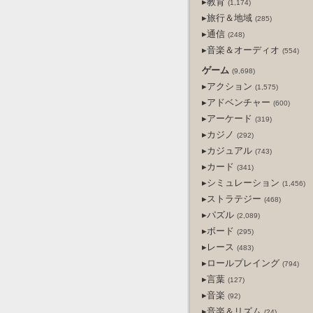
▸教育
(1,174)
▸旅行＆地域
(285)
▸通信
(248)
▸音楽＆オーディオ
(554)
ゲーム
(9,698)
▸アクション
(1,575)
▸アドベンチャー
(600)
▸アーケード
(319)
▸カジノ
(292)
▸カジュアル
(743)
▸カード
(341)
▸シミュレーション
(1,456)
▸ストラテジー
(468)
▸パズル
(2,089)
▸ボード
(295)
▸レース
(483)
▸ロールプレイング
(794)
▸言葉
(127)
▸音楽
(92)
▸音楽＆リズム
(24)