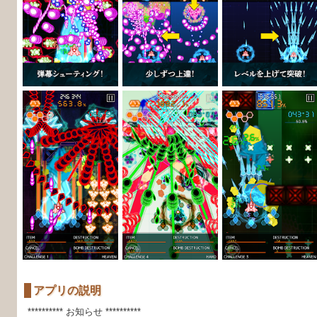
アプリの説明
********** お知らせ **********