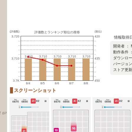
(評価数)
(順位)
評価数とランキング順位の推移
3,720
420
情報取得日 ：
-
-
-
-
開発者 ：
-
-
動作条件 
-
-
3,710
3,710
3,710
3,710
3,710
3,710
3,710
3,710
3,710
3,710
ダウンロード
3,710
435
-
-
バージョン ：
-
-
ストア更新日 
-
-
-
-
3.7K
450
8/4
8/5
8/6
8/7
8/8
スクリーンショット
タ
(17