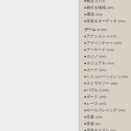
▸教育
(1,174)
▸旅行＆地域
(285)
▸通信
(248)
▸音楽＆オーディオ
(554)
ゲーム
(9,696)
▸アクション
(1,575)
▸アドベンチャー
(600)
▸アーケード
(319)
▸カジノ
(292)
▸カジュアル
(743)
▸カード
(341)
▸シミュレーション
(1,456)
▸ストラテジー
(468)
▸パズル
(2,088)
▸ボード
(295)
▸レース
(483)
▸ロールプレイング
(794)
▸言葉
(126)
▸音楽
(92)
▸音楽＆リズム
(24)