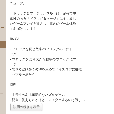
ニューアル！
「ドラッグ＆マージ：バブル」は、定番で中
毒性のある「ドラッグ＆マージ」に全く新し
いゲームプレイを導入し、驚きのゲーム体験
イー
をお届けします！
遊び方
- ブロックを同じ数字のブロックの上にドラ
ッグ
- ブロックをより大きな数字のブロックにマ
ージ
- できるだけ多くの20を集めてハイスコアに挑戦
- バブルを消そう
）
特徴
 ー
- 中毒性のある革新的なパズルゲーム
- 簡単に覚えられるけど、マスターするのは難しい
説明の続きを表示