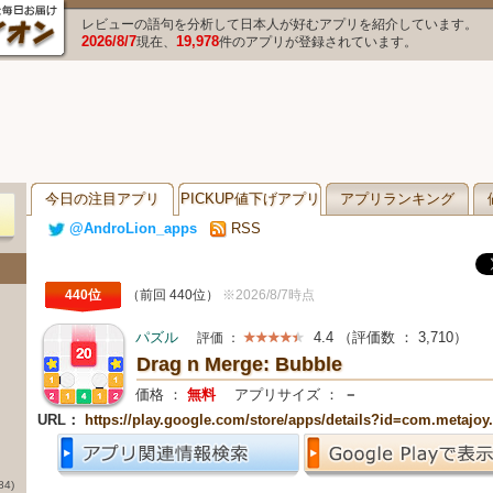
レビューの語句を分析して日本人が好むアプリを紹介しています。
2026/8/7
19,978
現在、
件のアプリが登録されています。
今日の注目アプリ
PICKUP値下げアプリ
アプリランキング
@AndroLion_apps
RSS
440位
（前回 440位）
※2026/8/7時点
パズル
4.4
（評価数 ：
3,710
）
評価 ：
Drag n Merge: Bubble
価格 ：
無料
アプリサイズ ：
－
URL：
https://play.google.com/store/apps/details?id=com.metaj
84)