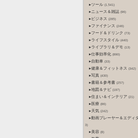
▸ツール
(1,541)
▸ニュース＆雑誌
(96)
▸ビジネス
(285)
▸ファイナンス
(246)
▸フード＆ドリンク
(73)
▸ライフスタイル
(440)
▸ライブラリ＆デモ
(13)
▸仕事効率化
(890)
▸自動車
(33)
▸健康＆フィットネス
(342)
▸写真
(430)
▸書籍＆参考書
(257)
▸地図＆ナビ
(197)
▸住まい＆インテリア
(21)
▸医療
(86)
▸天気
(242)
▸動画プレーヤー＆エディ
3)
▸美容
(8)