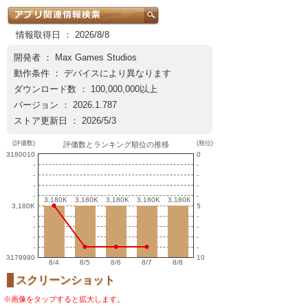
情報取得日 ： 2026/8/8
開発者 ：
Max Games Studios
動作条件 ： デバイスにより異なります
ダウンロード数 ： 100,000,000以上
バージョン ： 2026.1.787
ストア更新日 ： 2026/5/3
(評価数)
(順位)
評価数とランキング順位の推移
3180010
0
-
-
-
-
-
-
-
-
3,180K
3,180K
3,180K
3,180K
3,180K
3,180K
3,180K
3,180K
3,180K
3,180K
3,180K
5
-
-
-
-
-
-
-
-
3179990
10
8/4
8/5
8/6
8/7
8/8
スクリーンショット
※画像をタップすると拡大します。