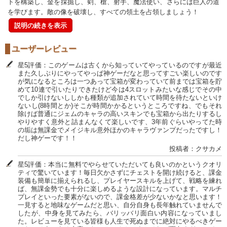
トを構築し、金を採掘し、剣、槍、射手、魔法使い、さらには巨人の道
を学びます。敵の像を破壊し、すべての領土を占領しましょう！
説明の続きを表示
ユーザーレビュー
星5評価：このゲームは古くから知っていてやっているのですが最近
また久しぶりにやってやっぱ神ゲーだなと思ってすごい楽しいのです
が気になるところは一つあって宝箱が変わっていて前までは宝箱を貯
めて10連で引いたりできたけど今は4スロットみたいな感じでその中
でしか引けないししかも種類が追加されていて時間を待たないといけ
ないし(8時間とか)そこが時間かかるというところですね、でもそれ
除けば普通にジェムのキャラの高いスキンでも宝箱から出たりするし
やりやすく意外と詰まんなくて楽しいです、3年前ぐらいやってた時
の垢は無課金でメイジキル意外ほかのキャラヴァンプだったですし！
だし神ゲーです！！
投稿者：クサカメ
星5評価：本当に無料でやらせていただいても良いのかというクオリ
ティで驚いています！毎日欠かさずにチェストを開け続けると、課金
装備も簡単に揃えられるし、プレイヤースキルを上げて、戦略を練れ
ば、無課金勢でも十分に楽しめるような設計になっています。マルチ
プレイといった要素がないので、課金格差が少ないかなと思います！
一見すると地味なゲームだと思い、自分自身も長年触れていませんで
したが、中身を見てみたら、バリッバリ面白い内容になっていまし
た。レビューを見ている皆様も人生で死ぬまでに絶対にやるべきゲー