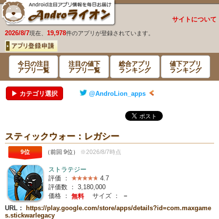
サイトについて
2026/8/7
19,978
現在、
件のアプリが登録されています。
今日の注目
注目の値下
総合アプリ
値下アプリ
アプリ一覧
アプリ一覧
ランキング
ランキング
▶ カテゴリ選択
@AndroLion_apps
スティックウォー：レガシー
9位
（前回 9位）
※2026/8/7時点
ストラテジー
評価 ：
4.7
評価数 ：
3,180,000
価格 ：
サイズ ：
－
無料
URL：
https://play.google.com/store/apps/details?id=com.maxgame
s.stickwarlegacy