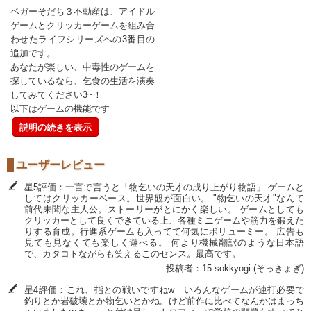
ベガーそだち３不動産は、アイドル
ゲームとクリッカーゲームを組み合
わせたライフシリーズへの3番目の
追加です。
あなたが楽しい、中毒性のゲームを
探しているなら、乞食の生活を演奏
してみてください3~！
以下はゲームの機能です
説明の続きを表示
ユーザーレビュー
星5評価：一言で言うと「物乞いの天才の成り上がり物語」 ゲームと
してはクリッカーベース。世界観が面白い。 "物乞いの天才"なんて
前代未聞な主人公。ストーリーがとにかく楽しい。 ゲームとしても
クリッカーとして良くできている上、各種ミニゲームや筋力を鍛えた
りする育成。行進系ゲームも入ってて何気にボリューミー。 広告も
見ても見なくても楽しく遊べる。 何より機械翻訳のような日本語
で、カタコトながらも笑えるこのセンス。最高です。
投稿者：15 sokkyogi (‪そっきょぎ‬)
星4評価：これ、指との戦いですねw いろんなゲームが連打必要で
釣りとか岩破壊とか物乞いとかね。けど前作に比べてなんかはまっち