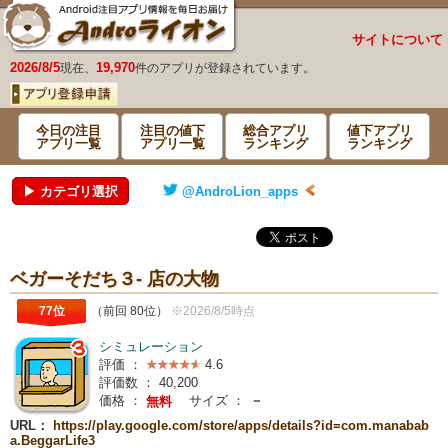
サイトについて
2026/8/5
19,970
現在、
件のアプリが登録されています。
今日の注目
注目の値下
総合アプリ
値下アプリ
アプリ一覧
アプリ一覧
ランキング
ランキング
▶ カテゴリ選択
@AndroLion_apps
ベガーそだち３- 店の大物
77位
（前回 80位）
※2026/8/5時点
シミュレーション
評価 ：
4.6
評価数 ：
40,200
価格 ：
サイズ ：
－
無料
URL：
https://play.google.com/store/apps/details?id=com.manabab
a.BeggarLife3