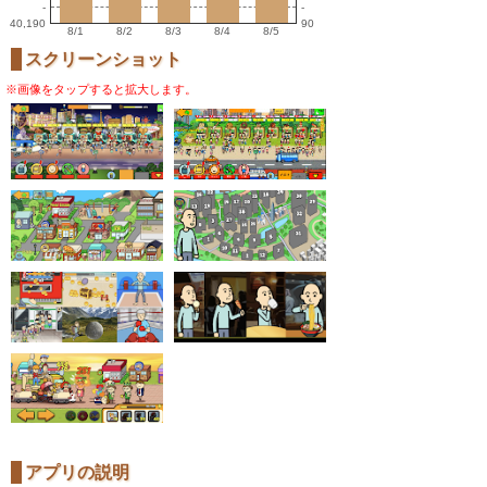
-
-
40,190
90
8/1
8/2
8/3
8/4
8/5
スクリーンショット
※画像をタップすると拡大します。
アプリの説明