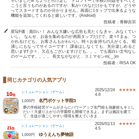
ゃいましたw ちょっと付け足し トロフィーで学校の問題をすべてと
こうと言うものがあるのですが、私がバカなだけかもですが、どうや
ってスタートするのか分かりません。画面に1タップで出来るような
機能を追加してくれると嬉しいです。(Android)
投稿者：青柳吉宗
星5評価：面白い！ みんな大嫌いな広告も見たくなきゃ、みなくてい
いし。 なんせ、お金を集めるのが画面タップだけで、楽々❗ まぁ、つ
かれるけども。 お客さんもかわいい。時々お金持ちの人がくる。 暇
潰しにもなってサイコーです！ 課金はしなくても、充分楽しめると
思います❗ 少々、欠点もございますけども。。。 でも面白い文句なし
のゲームです。。。。 長文ながながと、スミマセンm(._.)m
投稿者：RISA OK
同じカテゴリの人気アプリ
2025/12/24
シミュレーション（ゲーム）
10
4.8
位
名門ポケット学院3
1,000円
夢の学校経営ゲームがさらにパワーアップ名門校も強豪校もキミし
だい！大盛り上がりの学園祭も開催できるよ。まずは施設を建て
て、生徒が過ごしやすい環境を整えていきま…
2026/01/13
シミュレーション（ゲーム）
21
4.5
位
ゆうえんち夢物語
1,000円