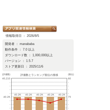
情報取得日 ： 2026/8/5
開発者 ：
manababa
動作条件 ： 7.0 以上
ダウンロード数 ： 1,000,000以上
バージョン ： 1.5.7
ストア更新日 ： 2025/11/6
(評価数)
(順位)
評価数とランキング順位の推移
40,210
60
-
-
-
-
-
-
-
-
40.2K
40.2K
40.2K
40.2K
40.2K
40.2K
40.2K
40.2K
40.2K
40.2K
40.2K
75
-
-
-
-
-
-