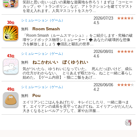
笑顔と思い出いっぱいの素敵な遊園地を作ろう！まずは「コーヒー
カップ」や「トランポリン」など、アトラクションを建ててゲスト
を迎え入れます。人気マスコットをスカウ…
2026/07/23
シミュレーション（ゲーム）
30
4.5
位
Room Smash
無料
「Room Smash（ルームスマッシュ）」をご紹介します - 究極の破
壊サンドボックス物理シミュレーター！🌪️ あなたの破壊的な想像
力を解放しましょう 🌪️混乱と騒乱の世界…
2026/08/01
シミュレーション（ゲーム）
43
4.6
位
ねこかわいい ぼくゆうれい
無料
気がついたら、ゆうれいになっていた。 死んだっぽいけど、成仏
の仕方がわからない。 とりあえず暇だから、ねこと一緒に暮らし
始めた。【ゲーム内容】・猫にご飯をあげ…
2026/06/06
シミュレーション（ゲーム）
49
4.2
位
Pou
無料
エイリアンにごはんをあげたり、キレイにしたり、一緒に遊べま
す。エイリアンの成長を見守ってあげてね。エイリアンがだんだん
大きくなるとレベルアップして、家やお洋服…