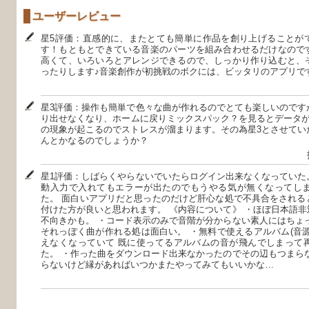
ユーザーレビュー
星5評価：直感的に、またとても簡単に作品を創り上げることが
す！もともとできている音楽のパーツを組み合わせるだけなので
高くて、いろいろとアレンジできるので、しっかり作り込むと、
ったりします♪音楽創作が初挑戦のボクには、ビッタリのアプリで
星3評価：操作も簡単で色々な曲が作れるのでとても楽しいのです
り出せなくなり、ホームに戻りミックスパック？を見るとデータが
の現象が起こるのでストレスが溜まります。その為星3とさせてい
んとかなるのでしょうか？
星1評価：しばらくやらないでいたらログイン出来なくなっていた
動入力で入れてもエラーが出たのでもうやる気が無くなってし
た。 面白いアプリだと思ったのだけど肝心な処で不具合をされる
付けた方が良いと思われます。 《内容について》 ・ほぼ日本語
不向きかも。 ・コード表示のみで音階が分からない素人にはちょ
それっぽく曲が作れる処は面白い。 ・無料で使えるアルバム(音
えなくなっていて 既に使ってるアルバムの音が飛んでしまって
た。 ・作った曲をダウンロード出来なかったのでその辺もつまら
らないけど縁があればいつかまたやってみてもいいかな…