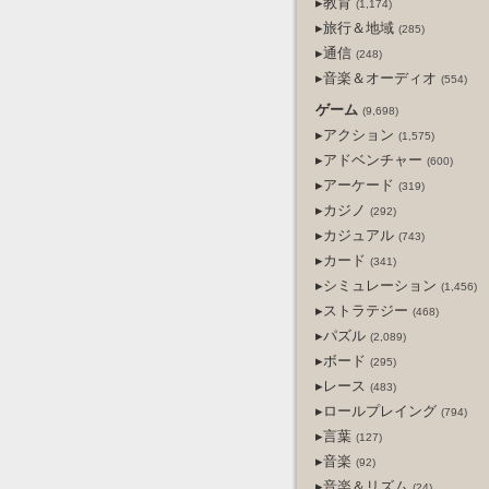
▸教育
(1,174)
▸旅行＆地域
(285)
▸通信
(248)
▸音楽＆オーディオ
(554)
ゲーム
(9,698)
▸アクション
(1,575)
▸アドベンチャー
(600)
▸アーケード
(319)
▸カジノ
(292)
▸カジュアル
(743)
▸カード
(341)
▸シミュレーション
(1,456)
▸ストラテジー
(468)
▸パズル
(2,089)
▸ボード
(295)
▸レース
(483)
▸ロールプレイング
(794)
▸言葉
(127)
▸音楽
(92)
▸音楽＆リズム
(24)