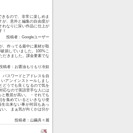
できるので、非常に楽しめま
すが、意外と編集の自由度が
それなりに深い作品に仕上が
す！
投稿者：Googleユーザー
が、作ってる最中に素材が取
破損していました。100%こ
ただきました。課金要素でな
投稿者：お醤油もりもり冷奴
。パスワードとアドレスを自
まいアンインストールしまし
とどうでも良くなるので気を
非対応なので英語苦手な人には
っと敷居が高い。 ・それでも
源)を集めているといきなり使
再生出来ない事が何回もあっ
ない。 まぁ気が向くかは分か
投稿者：山繭具々麗