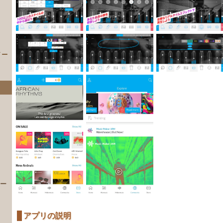
イー
）
 ー
アプリの説明