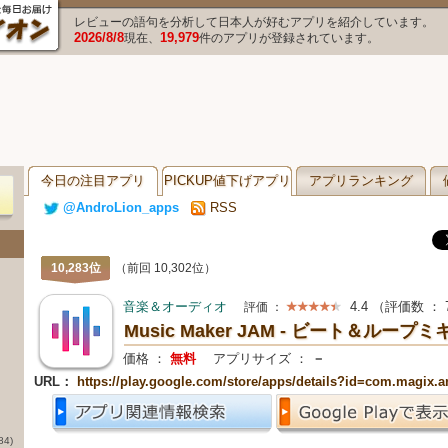
レビューの語句を分析して日本人が好むアプリを紹介しています。
2026/8/8
19,979
現在、
件のアプリが登録されています。
今日の注目アプリ
PICKUP値下げアプリ
アプリランキング
@AndroLion_apps
RSS
10,283位
（前回 10,302位）
音楽＆オーディオ
4.4
（評価数 ：
評価 ：
Music Maker JAM - ビート＆ループ
価格 ：
無料
アプリサイズ ：
－
URL：
https://play.google.com/store/apps/details?id=com.magix
84)