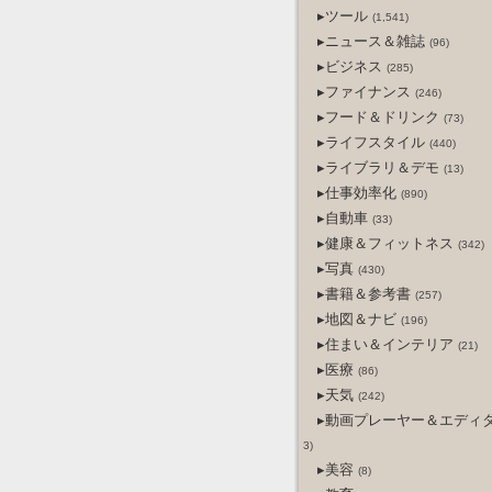
▸ツール
(1,541)
▸ニュース＆雑誌
(96)
▸ビジネス
(285)
▸ファイナンス
(246)
▸フード＆ドリンク
(73)
▸ライフスタイル
(440)
▸ライブラリ＆デモ
(13)
▸仕事効率化
(890)
▸自動車
(33)
▸健康＆フィットネス
(342)
▸写真
(430)
▸書籍＆参考書
(257)
▸地図＆ナビ
(196)
▸住まい＆インテリア
(21)
▸医療
(86)
▸天気
(242)
▸動画プレーヤー＆エディ
3)
▸美容
(8)