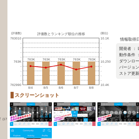
(評価数)
(順位)
評価数とランキング順位の推移
763010
10.1K
情報取得日 ：
-
-
-
-
開発者 ：
-
-
動作条件 ：
-
-
763K
763K
763K
763K
763K
763K
763K
763K
763K
763K
ダウンロード
763K
10,250
-
-
バージョン ：
-
-
ストア更新日 
-
-
-
-
762990
10.4K
8/4
8/5
8/6
8/7
8/8
スクリーンショット
タ
(17