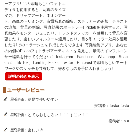
ーアプリ! この素晴らしいフォトエ
ディタを使用すると、写真のサイズ
変更、ドリップアート、ネオンアー
ト、画像のトリミング、背景写真の編集、ステッカーの追加、テキスト
の追加、背景の削除、写真効果のポートレー! Pixlabを使用すると、写
真効果をモンタージュしたり、トレンドステッカーを使用して背景を変
更したり、楽しいフィルターを適用したり、目を引くミラー効果を適用
したり!でのコラージュを作成したりできます 写真編集アプリ。あなた
の内側のPixlabフォトラボアーティストを発見し、最高のインフルエン
サー編集を行ってください！ Instagram、Facebook、Whatsapp、Snap
chat、Tik Tok、Tumblr、Flickr、Twitter、Pinterestで素晴らしいアート
ワークやスケッチを共有して、好きなものを手に入れましょう!
説明の続きを表示
ユーザーレビュー
星4評価：簡易で使いやすい
投稿者：festar festa
星5評価：とてもおもしろい！！！すごい！！
投稿者：s a
星5評価：楽しい🎶