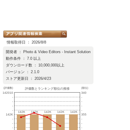
情報取得日 ： 2026/8/8
開発者 ：
Photo & Video Editors - Instant Solution
動作条件 ： 7.0 以上
ダウンロード数 ： 10,000,000以上
バージョン ： 2.1.0
ストア更新日 ： 2026/4/23
(評価数)
(順位)
評価数とランキング順位の推移
142010
340
-
-
-
-
-
-
-
-
142K
142K
142K
142K
142K
142K
142K
142K
142K
142K
142K
355
-
-
-
-
-
-