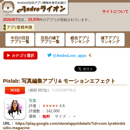
サイトについて
2026/8/7
19,978
現在、
件のアプリが登録されています。
今日の注目
注目の値下
総合アプリ
値下アプリ
アプリ一覧
アプリ一覧
ランキング
ランキング
▶ カテゴリ選択
@AndroLion_apps
Pixlab: 写真編集アプリ& モーションエフェクト
363位
（前回 357位）
※2026/8/7時点
写真
評価 ：
4.6
評価数 ：
142,000
価格 ：
サイズ ：
－
無料
URL：
https://play.google.com/store/apps/details?id=com.lyrebirdst
udio.magazine