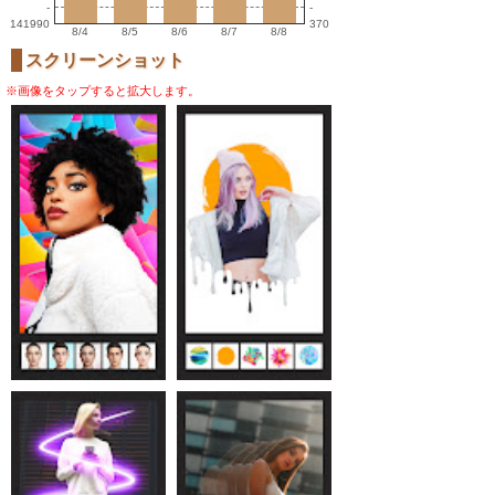
-
-
141990
370
8/4
8/5
8/6
8/7
8/8
スクリーンショット
※画像をタップすると拡大します。