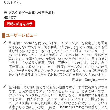
リストです。
🎮
タスクをゲーム化し物事を成し
遂げます
説明の続きを表示
ユーザーレビュー
星5評価：Androidを使っています。 リマインダーを設定しても通知
がもらえないのですが、何か解決方法はありますか？ 追記:とても迅
速な対応ありがとうございました❗アドバイス通り、バッテリーセー
バーが原因でした。 タスク管理アプリを色々探した中で、最高だと
思います。 物事がなかなか継続できない自分にとって、日々の努力
で見えにくい成長を簡単に記録、可視化してくれます。 設定に自由
度が高いのも良いです。 そして過度にゲーム化していないのが良
い。バーチャルな世界のキャラクター育成でなく、あくまで現実の自
分と向き合えるように作ってあるバランスが素晴らしいと思います。
投稿者：Googleユーザー
星5評価：まだ使い始めて間もない段階ですが、非常に有効なアプリ
です。 設定を自分でデザインできるという点は、まさにRPGです。
デザインもシンプルかつ美しい。 無駄がなく、直感的に情報を整理
できます。 個人的には、タイマーやストップウォッチ機能があっ
て、タスク実行に要した時間に応じてXPなどが変化する...、 という
要素があると嬉しいかな。 あと、HabiticaやTrelloとの連携も出来た