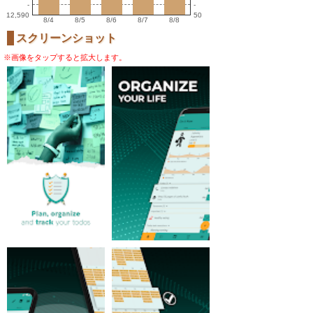
-
-
12,590
50
8/4
8/5
8/6
8/7
8/8
スクリーンショット
※画像をタップすると拡大します。