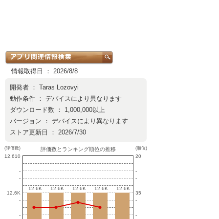
情報取得日 ： 2026/8/8
開発者 ：
Taras Lozovyi
動作条件 ： デバイスにより異なります
ダウンロード数 ： 1,000,000以上
バージョン ： デバイスにより異なります
ストア更新日 ： 2026/7/30
(評価数)
(順位)
評価数とランキング順位の推移
12,610
20
-
-
-
-
-
-
-
-
12.6K
12.6K
12.6K
12.6K
12.6K
12.6K
12.6K
12.6K
12.6K
12.6K
12.6K
35
-
-
-
-
-
-