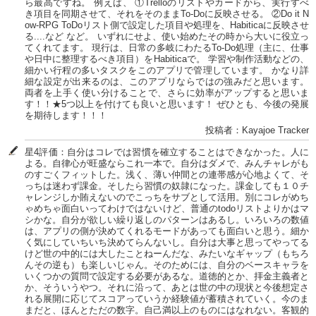
ら最高ですね。 例えば、 ①Trelloのリストやカードから、実行すべ
き項目を同期させて、それをそのままTo-Doに反映させる。 ②Do it N
ow-RPG ToDoリスト側で設定した項目や処理を、Habiticaに反映させ
る....など など。 いずれにせよ、使い始めたその時から大いに役立っ
てくれてます。 現行は、日常の多岐にわたるTo-Do処理（主に、仕事
や日中に整理するべき項目）をHabiticaで。 学習や制作活動などの、
細かい行程の多いタスクをこのアプリで管理しています。 かなり詳
細な設定が出来るのは、このアプリならではの強みだと思います。
両者を上手く使い分けることで、さらに効率がアップすると思いま
す！！★5つ以上を付けても良いと思います！ ぜひとも、今後の発展
を期待します！！！
投稿者：Kayajoe Tracker
星4評価：自分はコレでは習慣を確立することはできなかった。人に
よる。自律心が旺盛ならこれ一本で。自分はダメで、みんチャレがも
のすごくフィットした。浅く、薄い仲間との連帯感が心地よくて、そ
っちは迷わず課金。そしたら習慣の奴隷になった。課金しても１０チ
ャレンジしか賄えないのでこっちをサブとして活用。別にコレがめち
ゃめちゃ面白いってわけではないけど、普通のtodoリストよりかはマ
シかな。自分が欲しい繰り返しのパターンはあるし。いろいろの数値
は、アプリの側が決めてくれるモードがあっても面白いと思う。細か
く気にしていちいち決めてらんないし。自分は大事と思ってやってる
けど世の中的には大したことねーんだな、みたいなギャップ（もちろ
んその逆も）も楽しいじゃん。そのためには、自分のベースキャラを
いくつかの質問で設定する必要があるな。道徳的とか、拝金主義者と
か、そういうやつ。それに沿って、あとは世の中の現状と今後想定さ
れる展開に応じてスコアっていうか経験値が蓄積されていく。今のま
まだと、ほんとただの数字。自己満以上のものにはなれない。客観的