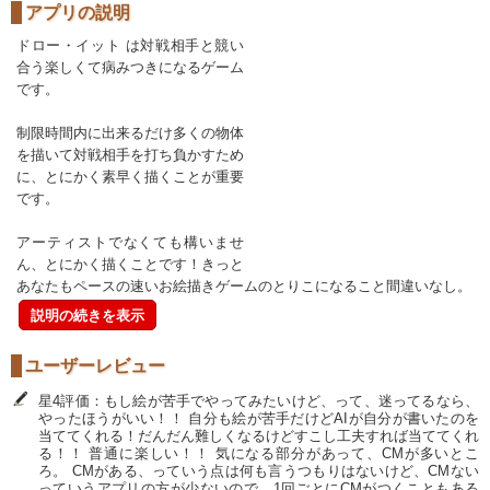
アプリの説明
ドロー・イット は対戦相手と競い
合う楽しくて病みつきになるゲーム
です。
制限時間内に出来るだけ多くの物体
を描いて対戦相手を打ち負かすため
に、とにかく素早く描くことが重要
です。
アーティストでなくても構いませ
ん、とにかく描くことです！きっと
あなたもペースの速いお絵描きゲームのとりこになること間違いなし。
説明の続きを表示
ユーザーレビュー
星4評価：もし絵が苦手でやってみたいけど、って、迷ってるなら、
やったほうがいい！！ 自分も絵が苦手だけどAIが自分が書いたのを
当ててくれる！だんだん難しくなるけどすこし工夫すれば当ててくれ
る！！ 普通に楽しい！！ 気になる部分があって、CMが多いとこ
ろ。 CMがある、っていう点は何も言うつもりはないけど、CMない
っていうアプリの方が少ないので、1回ごとにCMがつくこともある