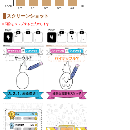
-
-
830K
1K
8/3
8/4
8/5
8/6
8/7
スクリーンショット
※画像をタップすると拡大します。