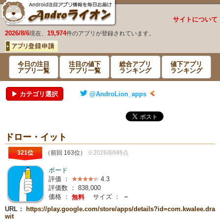
サイトについて
2026/8/6
19,974
現在、
件のアプリが登録されています。
今日の注目
注目の値下
総合アプリ
値下アプリ
アプリ一覧
アプリ一覧
ランキング
ランキング
▶ カテゴリ選択
@AndroLion_apps
ドロー・イット
321位
（前回 163位）
※2026/8/6時点
ボード
評価 ：
4.3
評価数 ：
838,000
価格 ：
サイズ ：
－
無料
URL：
https://play.google.com/store/apps/details?id=com.kwalee.dra
wit