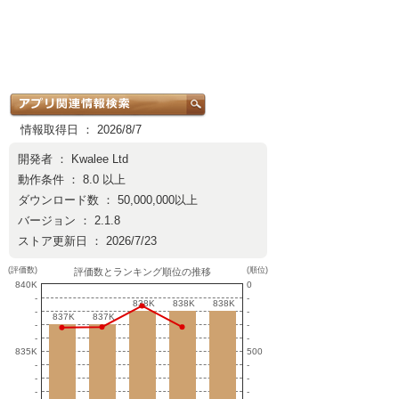
情報取得日 ： 2026/8/7
開発者 ：
Kwalee Ltd
動作条件 ： 8.0 以上
ダウンロード数 ： 50,000,000以上
バージョン ： 2.1.8
ストア更新日 ： 2026/7/23
(評価数)
(順位)
評価数とランキング順位の推移
840K
0
-
-
838K
838K
838K
838K
838K
838K
-
-
837K
837K
837K
837K
-
-
-
-
835K
500
-
-
-
-
-
-