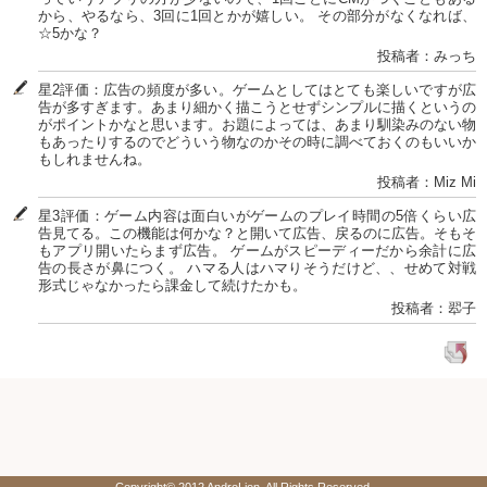
から、やるなら、3回に1回とかが嬉しい。 その部分がなくなれば、
☆5かな？
投稿者：みっち
星2評価：広告の頻度が多い。ゲームとしてはとても楽しいですが広
告が多すぎます。あまり細かく描こうとせずシンプルに描くというの
がポイントかなと思います。お題によっては、あまり馴染みのない物
もあったりするのでどういう物なのかその時に調べておくのもいいか
もしれませんね。
投稿者：Miz Mi
星3評価：ゲーム内容は面白いがゲームのプレイ時間の5倍くらい広
告見てる。この機能は何かな？と開いて広告、戻るのに広告。そもそ
もアプリ開いたらまず広告。 ゲームがスピーディーだから余計に広
告の長さが鼻につく。 ハマる人はハマりそうだけど、、せめて対戦
形式じゃなかったら課金して続けたかも。
投稿者：翆子
Copyright© 2012 AndroLion. All Rights Reserved.