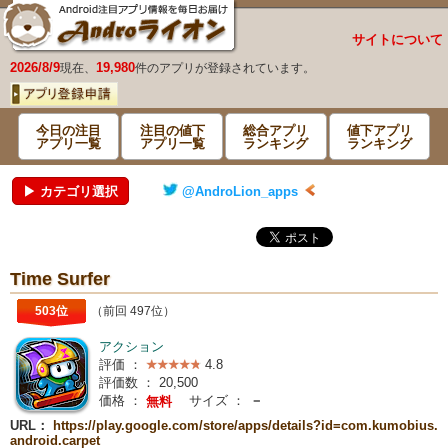
サイトについて
2026/8/9
19,980
現在、
件のアプリが登録されています。
今日の注目
注目の値下
総合アプリ
値下アプリ
アプリ一覧
アプリ一覧
ランキング
ランキング
▶ カテゴリ選択
@AndroLion_apps
Time Surfer
503位
（前回 497位）
アクション
評価 ：
4.8
評価数 ：
20,500
価格 ：
サイズ ：
－
無料
URL：
https://play.google.com/store/apps/details?id=com.kumobius.
android.carpet