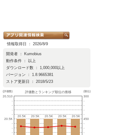
情報取得日 ： 2026/8/9
開発者 ：
Kumobius
動作条件 ： 以上
ダウンロード数 ： 1,000,000以上
バージョン ： 1.8.9665381
ストア更新日 ： 2018/5/23
(評価数)
(順位)
評価数とランキング順位の推移
20,510
300
-
-
-
-
-
-
-
-
20.5K
20.5K
20.5K
20.5K
20.5K
20.5K
20.5K
20.5K
20.5K
20.5K
20.5K
450
-
-
-
-
-
-