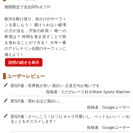
期間限定で全品50%オフ!!!
銀河を駆け巡り、命がけのサーフィ
ンを楽しもう！ 避けられない破壊
の力が迫る…宇宙の終焉！ 唯一の
希望は？ 時間を巻き戻すことで死
を免れることができる！ 今年一番
のアドレナリン全開のサーフィンに
備えよう！
説明の続きを表示
ユーザーレビュー
星5評価：世界観が良い 面白い 正直文句が無いです
投稿者：ただのレース好きMotor Sports Watcher
星5評価：慣れるほど面白い。
投稿者：Googleユーザー
星5評価：さーぃこう！(≧▽≦) キャラ可愛いし、ペットもいい！ いれ
ることをオススメします！
投稿者：Googleユーザー