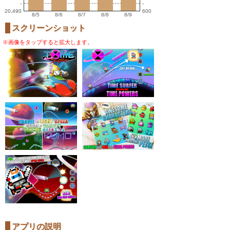
-
-
20,490
600
8/5
8/6
8/7
8/8
8/9
スクリーンショット
※画像をタップすると拡大します。
アプリの説明