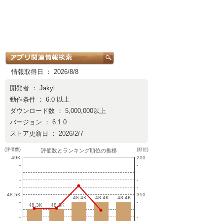
情報取得日 ： 2026/8/8
開発者 ：
Jakyl
動作条件 ： 6.0 以上
ダウンロード数 ： 5,000,000以上
バージョン ： 6.1.0
ストア更新日 ： 2026/2/7
(評価数)
(順位)
評価数とランキング順位の推移
49K
200
-
-
-
-
-
-
-
-
48.5K
350
48.4K
48.4K
48.4K
48.4K
48.4K
48.4K
-
-
48.3K
48.3K
48.3K
48.3K
-
-
-
-