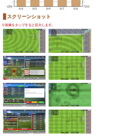
-
-
48K
500
8/4
8/5
8/6
8/7
8/8
スクリーンショット
※画像をタップすると拡大します。