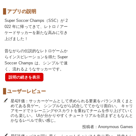
アプリの説明
Super Soccer Champs（SSC）が 2
022 年に帰ってきて、レトロ / アー
ケードサッカーを新たな高みに引き
上げました！
昔ながらの伝説的なレトロゲームか
らインスピレーションを得た Super
Soccer Champs は、シンプルで速
く、流れるようなサッカーです。
説明の続きを表示
ユーザーレビュー
星4評価：サッカーゲームとして求められる要素をバランス良くまと
めてある良ゲー。 シンプルながら試合しててかなり面白い。 キャリ
アモードでトレーニングやスカウトを重ねてチームを作り上げていく
のも楽しい。 UIが分かりやすくチュートリアルを読まずともなんと
かなるレベルで良い感じ。
投稿者：Anonymous Games