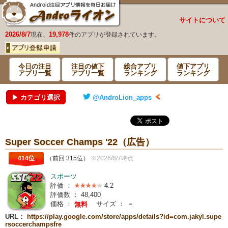
サイトについて
2026/8/7
19,978
現在、
件のアプリが登録されています。
今日の注目
注目の値下
総合アプリ
値下アプリ
アプリ一覧
アプリ一覧
ランキング
ランキング
▶ カテゴリ選択
@AndroLion_apps
Super Soccer Champs '22（広告）
414位
（前回 315位）
※2026/8/7時点
スポーツ
評価 ：
4.2
評価数 ：
48,400
価格 ：
サイズ ：
－
無料
URL：
https://play.google.com/store/apps/details?id=com.jakyl.supe
rsoccerchampsfre