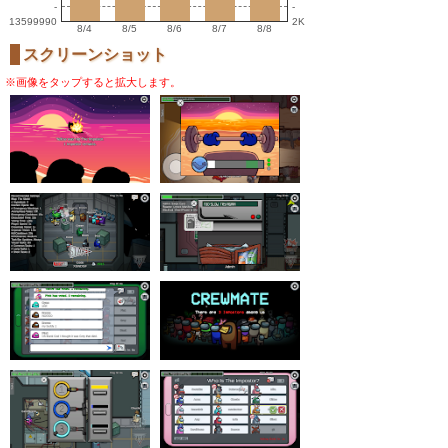
-
-
13599990
2K
8/4
8/5
8/6
8/7
8/8
スクリーンショット
※画像をタップすると拡大します。