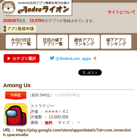
サイトについて
2026/8/7
19,978
現在、
件のアプリが登録されています。
今日の注目
注目の値下
総合アプリ
値下アプリ
アプリ一覧
アプリ一覧
ランキング
ランキング
▶ カテゴリ選択
@AndroLion_apps
Among Us
538位
（前回 540位）
※2026/8/7時点
ストラテジー
評価 ：
4.1
評価数 ：
13,600,000
価格 ：
サイズ ：
－
無料
URL：
https://play.google.com/store/apps/details?id=com.innerslot
h.spacemafia