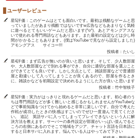
ユーザーレビュー
星5評価：このゲームはとても面白いです。最初は残酷なゲームと思
っていましたがあまり残酷ではないですw広告などもあまりなく気軽
に遊べるとてもいいゲームだと思います(^o^)、あとアモングアスな
いで使われる専門用語などもあります。また最初の設定などは少し時
間がかかることもあります。(僕はYouTubeで見ながら設定しました)
アモングアス サイコー!!!
投稿者：たいし
星4評価：まず広告が無いのが良いと思います。そして、少人数部屋
や、大人数部屋などで別れる事ができ、自分に適切な部屋を選ぶこと
ができてとても良いです。しかし欠点として、雑談部屋などで普通部
屋と勘違いして入ってしまうことが良くあるので、部屋を作るとき
に、雑談かなどを初期設定で決めれるようにした方が良いと思います
投稿者：竹中智枝子
星5評価：実力がはっきりと現れるゲームだと思います。初心者のう
ちは専門用語などが多く難しいと感じるかもしれませんがYouTubeな
どで事前知識をつけてから始めると非常に楽しいです。自分で考えた
作戦が成功したときの快感はすごいのでぜひ一度遊んで見てくださ
い。 追記 英語サバに入ってしまってプレイできないという人に解
決方法を教えます。サーバーの条件設定が部屋がいっぱい並んでると
ころの右側にあるのでそこで地域をアジア、チャット言語を日本語に
すると日本サバに入れます。悩んでいる人はやってみて下さい
投稿者：野田光希