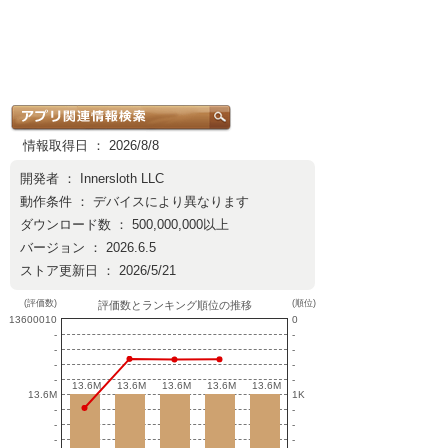
情報取得日 ： 2026/8/8
開発者 ：
Innersloth LLC
動作条件 ： デバイスにより異なります
ダウンロード数 ： 500,000,000以上
バージョン ： 2026.6.5
ストア更新日 ： 2026/5/21
(評価数)
(順位)
評価数とランキング順位の推移
13600010
0
-
-
-
-
-
-
-
-
13.6M
13.6M
13.6M
13.6M
13.6M
13.6M
13.6M
13.6M
13.6M
13.6M
13.6M
1K
-
-
-
-
-
-