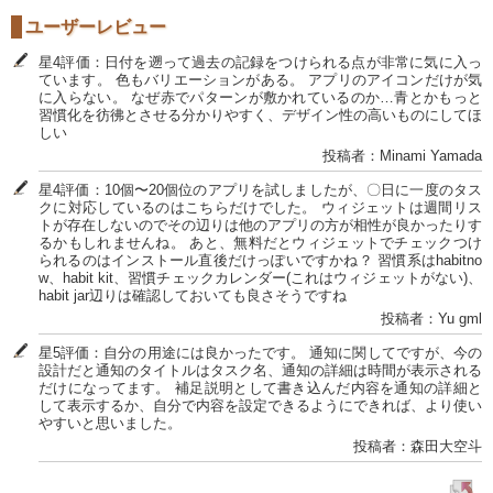
ユーザーレビュー
星4評価：日付を遡って過去の記録をつけられる点が非常に気に入っ
ています。 色もバリエーションがある。 アプリのアイコンだけが気
に入らない。 なぜ赤でパターンが敷かれているのか…青とかもっと
習慣化を彷彿とさせる分かりやすく、デザイン性の高いものにしてほ
しい
投稿者：Minami Yamada
星4評価：10個〜20個位のアプリを試しましたが、〇日に一度のタス
クに対応しているのはこちらだけでした。 ウィジェットは週間リス
トが存在しないのでその辺りは他のアプリの方が相性が良かったりす
るかもしれませんね。 あと、無料だとウィジェットでチェックつけ
られるのはインストール直後だけっぽいですかね？ 習慣系はhabitno
w、habit kit、習慣チェックカレンダー(これはウィジェットがない)、
habit jar辺りは確認しておいても良さそうですね
投稿者：Yu gml
星5評価：自分の用途には良かったです。 通知に関してですが、今の
設計だと通知のタイトルはタスク名、通知の詳細は時間が表示される
だけになってます。 補足説明として書き込んだ内容を通知の詳細と
して表示するか、自分で内容を設定できるようにできれば、より使い
やすいと思いました。
投稿者：森田大空斗