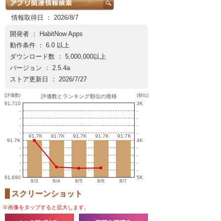
情報取得日 ： 2026/8/7
開発者 ：
HabitNow Apps
動作条件 ： 6.0 以上
ダウンロード数 ： 5,000,000以上
バージョン ： 2.5.4a
ストア更新日 ： 2026/7/27
(評価数)
(順位)
評価数とランキング順位の推移
91,710
3K
-
-
-
-
-
-
-
-
91.7K
91.7K
91.7K
91.7K
91.7K
91.7K
91.7K
91.7K
91.7K
91.7K
91.7K
4K
-
-
-
-
-
-
-
-
91,690
5K
8/3
8/4
8/5
8/6
8/7
スクリーンショット
※画像をタップすると拡大します。