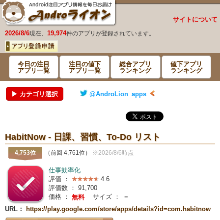
サイトについて
2026/8/6
19,974
現在、
件のアプリが登録されています。
今日の注目
注目の値下
総合アプリ
値下アプリ
アプリ一覧
アプリ一覧
ランキング
ランキング
▶ カテゴリ選択
@AndroLion_apps
HabitNow - 日課、習慣、To-Do リスト
4,753位
（前回 4,761位）
※2026/8/6時点
仕事効率化
評価 ：
4.6
評価数 ：
91,700
価格 ：
サイズ ：
－
無料
URL：
https://play.google.com/store/apps/details?id=com.habitnow